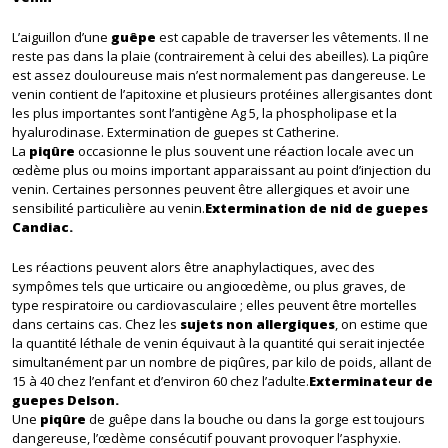
L’aiguillon d’une
guêpe
est capable de traverser les vêtements. Il ne
reste pas dans la plaie (contrairement à celui des abeilles). La piqûre
est assez douloureuse mais n’est normalement pas dangereuse. Le
venin contient de l’apitoxine et plusieurs protéines allergisantes dont
les plus importantes sont l’antigène Ag 5, la phospholipase et la
hyalurodinase. Extermination de guepes st Catherine.
La
piqûre
occasionne le plus souvent une réaction locale avec un
œdème plus ou moins important apparaissant au point d’injection du
venin. Certaines personnes peuvent être allergiques et avoir une
sensibilité particulière au venin.
Extermination de nid de guepes
Candiac.
Les réactions peuvent alors être anaphylactiques, avec des
sympômes tels que urticaire ou angioœdème, ou plus graves, de
type respiratoire ou cardiovasculaire ; elles peuvent être mortelles
dans certains cas. Chez les
sujets non allergiques
, on estime que
la quantité léthale de venin équivaut à la quantité qui serait injectée
simultanément par un nombre de piqûres, par kilo de poids, allant de
15 à 40 chez l’enfant et d’environ 60 chez l’adulte.
Exterminateur de
guepes Delson.
Une
piqûre
de guêpe dans la bouche ou dans la gorge est toujours
dangereuse, l’œdème consécutif pouvant provoquer l’asphyxie.