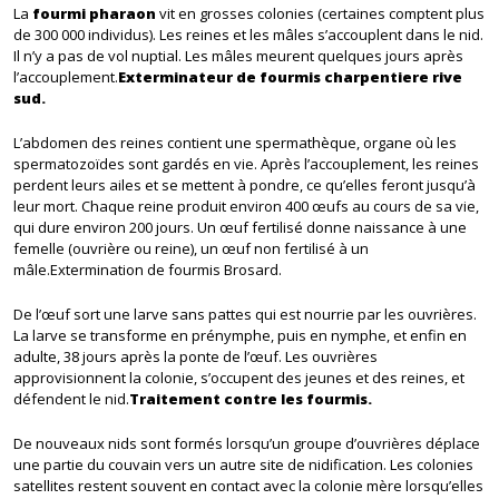
La
fourmi pharaon
vit en grosses colonies (certaines comptent plus
de 300 000 individus). Les reines et les mâles s’accouplent dans le nid.
Il n’y a pas de vol nuptial. Les mâles meurent quelques jours après
l’accouplement.
Exterminateur de fourmis charpentiere rive
sud.
L’abdomen des reines contient une spermathèque, organe où les
spermatozoïdes sont gardés en vie. Après l’accouplement, les reines
perdent leurs ailes et se mettent à pondre, ce qu’elles feront jusqu’à
leur mort. Chaque reine produit environ 400 œufs au cours de sa vie,
qui dure environ 200 jours. Un œuf fertilisé donne naissance à une
femelle (ouvrière ou reine), un œuf non fertilisé à un
mâle.Extermination de fourmis Brosard.
De l’œuf sort une larve sans pattes qui est nourrie par les ouvrières.
La larve se transforme en prénymphe, puis en nymphe, et enfin en
adulte, 38 jours après la ponte de l’œuf. Les ouvrières
approvisionnent la colonie, s’occupent des jeunes et des reines, et
défendent le nid.
Traitement contre les fourmis.
De nouveaux nids sont formés lorsqu’un groupe d’ouvrières déplace
une partie du couvain vers un autre site de nidification. Les colonies
satellites restent souvent en contact avec la colonie mère lorsqu’elles