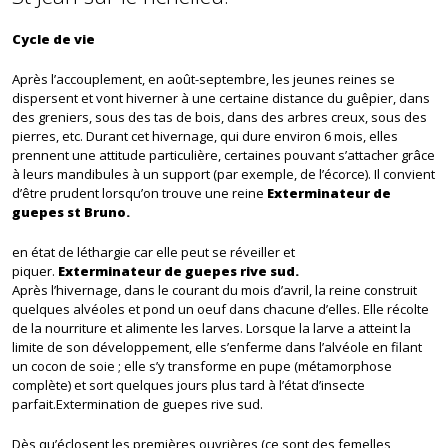
Cycle de vie
Après l’accouplement, en août-septembre, les jeunes reines se
dispersent et vont hiverner à une certaine distance du guêpier, dans
des greniers, sous des tas de bois, dans des arbres creux, sous des
pierres, etc. Durant cet hivernage, qui dure environ 6 mois, elles
prennent une attitude particulière, certaines pouvant s’attacher grâce
à leurs mandibules à un support (par exemple, de l’écorce). Il convient
d’être prudent lorsqu’on trouve une reine
Exterminateur de
guepes st Bruno.
en état de léthargie car elle peut se réveiller et
piquer.
Exterminateur de guepes rive sud.
Après l’hivernage, dans le courant du mois d’avril, la reine construit
quelques alvéoles et pond un oeuf dans chacune d’elles. Elle récolte
de la nourriture et alimente les larves. Lorsque la larve a atteint la
limite de son développement, elle s’enferme dans l’alvéole en filant
un cocon de soie ; elle s’y transforme en pupe (métamorphose
complète) et sort quelques jours plus tard à l’état d’insecte
parfait.Extermination de guepes rive sud.
Dès qu’éclosent les premières ouvrières (ce sont des femelles