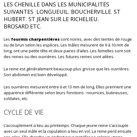
LES CHENILLE DANS LES MUNICIPALITES
SUIVANTES LONGUEUIL. BOUCHERVILLE. ST
HUBERT. ST JEAN SUR LE RICHELIEU.
BROSARD.ETC.
Les
fourmis charpentières
sont noires, avec des teintes de rouge
ou de brun selon les espèces. Les mâles mesurent de 9 à 10 mm de
long, ont une petite tête et deux paires d’ailes. Les femelles sont soit
des reines ou des ouvrières. Les futures reines sont ailées.
La reine est généralement beaucoup plus grosse que les ouvrières.
Son abdomen est bien développé.
Les ouvrières mesurent entre 6 et 13 mm de long. Elles prennent une
apparence différente selon leurs fonctions : nourrices, butineuses,
soldates, etc.
CYCLE DE VIE
L’accouplement a lieu au printemps. Chaque jeune reine s’accouple
avec un seul mâle et la copulation a lieu en vol. La reine perd ensuite
ses ailes. Elle cherche un endroit pour installer sa colonie : tronc