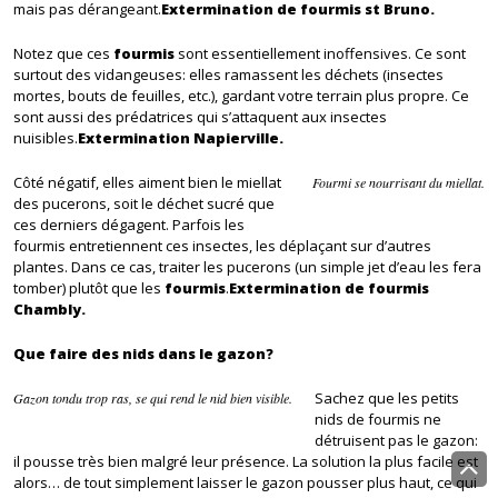
mais pas dérangeant.
Extermination de fourmis st Bruno.
Notez que ces
fourmis
sont essentiellement inoffensives. Ce sont
surtout des vidangeuses: elles ramassent les déchets (insectes
mortes, bouts de feuilles, etc.), gardant votre terrain plus propre. Ce
sont aussi des prédatrices qui s’attaquent aux insectes
nuisibles.
Extermination Napierville.
Côté négatif, elles aiment bien le miellat
Fourmi se nourrisant du miellat.
des pucerons, soit le déchet sucré que
ces derniers dégagent. Parfois les
fourmis entretiennent ces insectes, les déplaçant sur d’autres
plantes. Dans ce cas, traiter les pucerons (un simple jet d’eau les fera
tomber) plutôt que les
fourmis
.
Extermination de fourmis
Chambly.
Que faire des nids dans le gazon?
Sachez que les petits
Gazon tondu trop ras, se qui rend le nid bien visible.
nids de fourmis ne
détruisent pas le gazon:
il pousse très bien malgré leur présence. La solution la plus facile est
B
alors… de tout simplement laisser le gazon pousser plus haut, ce qui