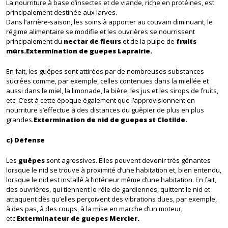
La nourriture à base d’insectes et de viande, riche en protéines, est
principalement destinée aux larves.
Dans l’arrière-saison, les soins à apporter au couvain diminuant, le
régime alimentaire se modifie et les ouvrières se nourrissent
principalement du
nectar de fleurs
et de la pulpe de
fruits
mûrs.Extermination de guepes Laprairie.
En fait, les guêpes sont attirées par de nombreuses substances
sucrées comme, par exemple, celles contenues dans la miellée et
aussi dans le miel, la limonade, la bière, les jus et les sirops de fruits,
etc. C’est à cette époque également que l’approvisionnent en
nourriture s’effectue à des distances du guêpier de plus en plus
grandes.
Extermination de nid de guepes st Clotilde.
c) Défense
Les
guêpes
sont agressives. Elles peuvent devenir très gênantes
lorsque le nid se trouve à proximité d’une habitation et, bien entendu,
lorsque le nid est installé à l’intérieur même d’une habitation. En fait,
des ouvrières, qui tiennent le rôle de gardiennes, quittent le nid et
attaquent dès qu’elles perçoivent des vibrations dues, par exemple,
à des pas, à des coups, à la mise en marche d’un moteur,
etc.
Exterminateur de guepes Mercier.