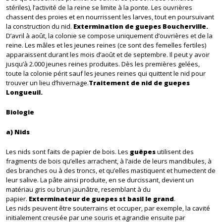
stériles), l’activité de la reine se limite à la ponte. Les ouvrières
chassent des proies et en nourrissent les larves, tout en poursuivant
la construction du nid.
Extermination de guepes Boucherville.
D’avril à août, la colonie se compose uniquement d’ouvrières et de la
reine. Les mâles et les jeunes reines (ce sont des femelles fertiles)
apparaissent durant les mois d’août et de septembre. Il peut y avoir
jusqu’à 2.000 jeunes reines produites. Dès les premières gelées,
toute la colonie périt sauf les jeunes reines qui quittent le nid pour
trouver un lieu d’hivernage.
Traitement de nid de guepes
Longueuil.
Biologie
a) Nids
Les nids sont faits de papier de bois. Les
guêpes
utilisent des
fragments de bois qu’elles arrachent, à l’aide de leurs mandibules, à
des branches ou à des troncs, et qu’elles mastiquent et humectent de
leur salive. La pâte ainsi produite, en se durcissant, devient un
matériau gris ou brun jaunâtre, resemblant à du
papier.
Exterminateur de guepes st basil le grand
.
Les nids peuvent être souterrains et occuper, par exemple, la cavité
initialement creusée par une souris et agrandie ensuite par