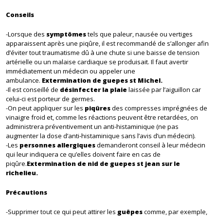
Conseils
-Lorsque des
symptômes
tels que paleur, nausée ou vertiges
apparaissent après une piqûre, il est recommandé de s’allonger afin
d’éviter tout traumatisme dû à une chute si une baisse de tension
artérielle ou un malaise cardiaque se produisait. Il faut avertir
immédiatement un médecin ou appeler une
ambulance.
Extermination de guepes st Michel.
-Il est conseillé de
désinfecter la plaie
laissée par l’aiguillon car
celui-ci est porteur de germes.
-On peut appliquer sur les
piqûres
des compresses imprégnées de
vinaigre froid et, comme les réactions peuvent être retardées, on
administrera préventivement un anti-histaminique (ne pas
augmenter la dose d’anti-histaminique sans l’avis d’un médecin).
-Les
personnes allergiques
demanderont conseil à leur médecin
qui leur indiquera ce qu’elles doivent faire en cas de
piqûre.
Extermination de nid de guepes st jean sur le
richelieu.
Précautions
-Supprimer tout ce qui peut attirer les
guêpes
comme, par exemple,