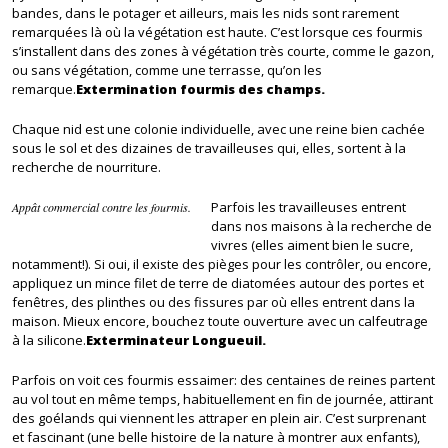
bandes, dans le potager et ailleurs, mais les nids sont rarement
remarquées là où la végétation est haute. C’est lorsque ces fourmis
s’installent dans des zones à végétation très courte, comme le gazon,
ou sans végétation, comme une terrasse, qu’on les
remarque.
Extermination fourmis des champs.
Chaque nid est une colonie individuelle, avec une reine bien cachée
sous le sol et des dizaines de travailleuses qui, elles, sortent à la
recherche de nourriture.
Parfois les travailleuses entrent
Appât commercial contre les fourmis.
dans nos maisons à la recherche de
vivres (elles aiment bien le sucre,
notamment!). Si oui, il existe des pièges pour les contrôler, ou encore,
appliquez un mince filet de terre de diatomées autour des portes et
fenêtres, des plinthes ou des fissures par où elles entrent dans la
maison. Mieux encore, bouchez toute ouverture avec un calfeutrage
à la silicone.
Exterminateur Longueuil.
Parfois on voit ces fourmis essaimer: des centaines de reines partent
au vol tout en même temps, habituellement en fin de journée, attirant
des goélands qui viennent les attraper en plein air. C’est surprenant
et fascinant (une belle histoire de la nature à montrer aux enfants),