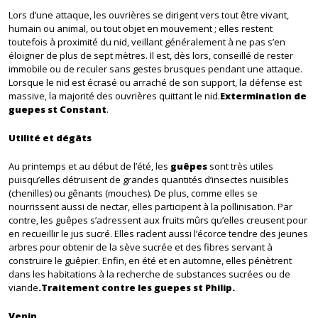
Lors d’une attaque, les ouvrières se dirigent vers tout être vivant,
humain ou animal, ou tout objet en mouvement ; elles restent
toutefois à proximité du nid, veillant généralement à ne pas s’en
éloigner de plus de sept mètres. Il est, dès lors, conseillé de rester
immobile ou de reculer sans gestes brusques pendant une attaque.
Lorsque le nid est écrasé ou arraché de son support, la défense est
massive, la majorité des ouvrières quittant le nid.
Extermination de
guepes st Constant
.
Utilité et dégâts
Au printemps et au début de l’été, les
guêpes
sont très utiles
puisqu’elles détruisent de grandes quantités d’insectes nuisibles
(chenilles) ou gênants (mouches). De plus, comme elles se
nourrissent aussi de nectar, elles participent à la pollinisation. Par
contre, les guêpes s’adressent aux fruits mûrs qu’elles creusent pour
en recueillir le jus sucré. Elles raclent aussi l’écorce tendre des jeunes
arbres pour obtenir de la sève sucrée et des fibres servant à
construire le guêpier. Enfin, en été et en automne, elles pénètrent
dans les habitations à la recherche de substances sucrées ou de
viande
.Traitement contre les guepes st Philip.
Venin