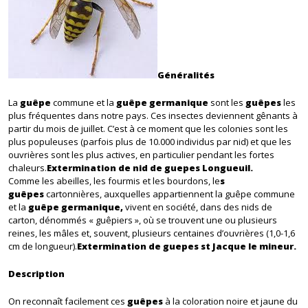
Généralités
La
guêpe
commune et la
guêpe germanique
sont les
guêpes
les
plus fréquentes dans notre pays. Ces insectes deviennent gênants à
partir du mois de juillet. C’est à ce moment que les colonies sont les
plus populeuses (parfois plus de 10.000 individus par nid) et que les
ouvrières sont les plus actives, en particulier pendant les fortes
chaleurs.
Extermination de nid de guepes Longueuil.
Comme les abeilles, les fourmis et les bourdons, le
s
guêpes
cartonnières, auxquelles appartiennent la guêpe commune
et la
guêpe germanique,
vivent en société, dans des nids de
carton, dénommés « guêpiers », où se trouvent une ou plusieurs
reines, les mâles et, souvent, plusieurs centaines d’ouvrières (1,0-1,6
cm de longueur).
Extermination de guepes st Jacque le mineur.
Description
On reconnaît facilement ces
guêpes
à la coloration noire et jaune du