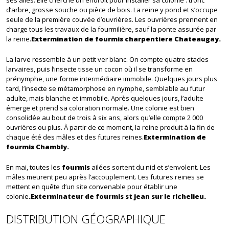
d’arbre, grosse souche ou pièce de bois. La reine y pond et s’occupe
seule de la première couvée d’ouvrières. Les ouvrières prennent en
charge tous les travaux de la fourmilière, sauf la ponte assurée par
la reine.
Extermination de fourmis charpentiere Chateaugay.
La larve ressemble à un petit ver blanc. On compte quatre stades
larvaires, puis l’insecte tisse un cocon où il se transforme en
prénymphe, une forme intermédiaire immobile. Quelques jours plus
tard, l’insecte se métamorphose en nymphe, semblable au futur
adulte, mais blanche et immobile. Après quelques jours, l’adulte
émerge et prend sa coloration normale. Une colonie est bien
consolidée au bout de trois à six ans, alors qu’elle compte 2 000
ouvrières ou plus. À partir de ce moment, la reine produit à la fin de
chaque été des mâles et des futures reines.
Extermination de
fourmis Chambly.
En mai, toutes les
fourmis
ailées sortent du nid et s’envolent. Les
mâles meurent peu après l’accouplement. Les futures reines se
mettent en quête d’un site convenable pour établir une
colonie
.Exterminateur de fourmis st jean sur le richelieu.
DISTRIBUTION GÉOGRAPHIQUE