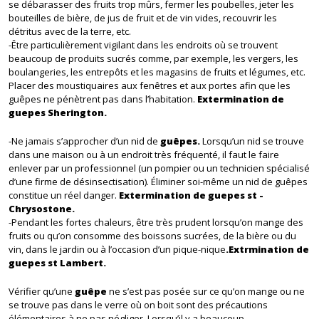
se débarasser des fruits trop mûrs, fermer les poubelles, jeter les
bouteilles de bière, de jus de fruit et de vin vides, recouvrir les
détritus avec de la terre, etc.
-Être particulièrement vigilant dans les endroits où se trouvent
beaucoup de produits sucrés comme, par exemple, les vergers, les
boulangeries, les entrepôts et les magasins de fruits et légumes, etc.
Placer des moustiquaires aux fenêtres et aux portes afin que les
guêpes ne pénètrent pas dans l’habitation.
Extermination de
guepes Sherington.
-Ne jamais s’approcher d’un nid de
guêpes.
Lorsqu’un nid se trouve
dans une maison ou à un endroit très fréquenté, il faut le faire
enlever par un professionnel (un pompier ou un technicien spécialisé
d’une firme de désinsectisation). Éliminer soi-même un nid de guêpes
constitue un réel danger.
Extermination de guepes st -
Chrysostone.
-Pendant les fortes chaleurs, être très prudent lorsqu’on mange des
fruits ou qu’on consomme des boissons sucrées, de la bière ou du
vin, dans le jardin ou à l’occasion d’un pique-nique
.Extrmination de
guepes st Lambert.
Vérifier qu’une
guêpe
ne s’est pas posée sur ce qu’on mange ou ne
se trouve pas dans le verre où on boit sont des précautions
élémentaires à ne pas négliger. Lorsqu’il y a beaucoup