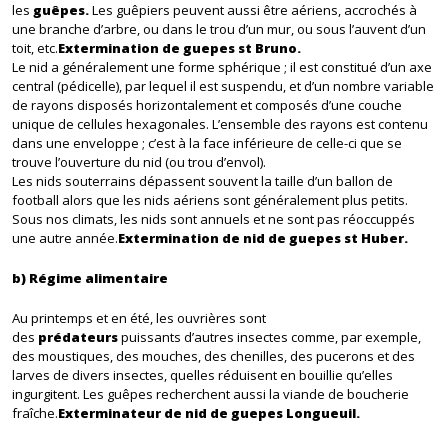
les
guêpes.
Les guêpiers peuvent aussi être aériens, accrochés à
une branche d’arbre, ou dans le trou d’un mur, ou sous l’auvent d’un
toit, etc.
Extermination de guepes st Bruno.
Le nid a généralement une forme sphérique ; il est constitué d’un axe
central (pédicelle), par lequel il est suspendu, et d’un nombre variable
de rayons disposés horizontalement et composés d’une couche
unique de cellules hexagonales. L’ensemble des rayons est contenu
dans une enveloppe ; c’est à la face inférieure de celle-ci que se
trouve l’ouverture du nid (ou trou d’envol).
Les nids souterrains dépassent souvent la taille d’un ballon de
football alors que les nids aériens sont généralement plus petits.
Sous nos climats, les nids sont annuels et ne sont pas réoccuppés
une autre année.
Extermination de nid de guepes st Huber.
b) Régime alimentaire
Au printemps et en été, les ouvrières sont
des
prédateurs
puissants d’autres insectes comme, par exemple,
des moustiques, des mouches, des chenilles, des pucerons et des
larves de divers insectes, quelles réduisent en bouillie qu’elles
ingurgitent. Les guêpes recherchent aussi la viande de boucherie
fraîche.
Exterminateur de nid de guepes Longueuil.