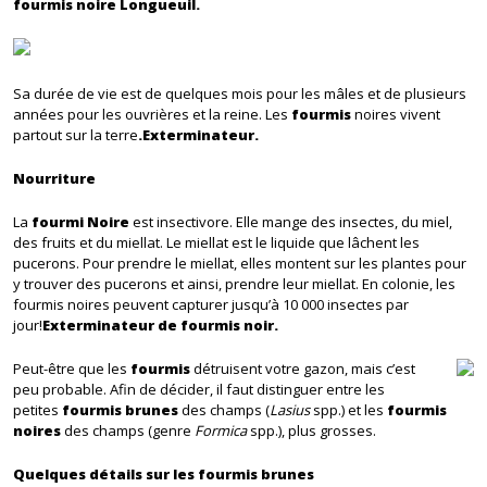
fourmis noire Longueuil.
Sa durée de vie est de quelques mois pour les mâles et de plusieurs
années pour les ouvrières et la reine. Les
fourmis
noires vivent
partout sur la terre
.Exterminateur.
Nourriture
La
fourmi Noire
est insectivore. Elle mange des insectes, du miel,
des fruits et du miellat. Le miellat est le liquide que lâchent les
pucerons. Pour prendre le miellat, elles montent sur les plantes pour
y trouver des pucerons et ainsi, prendre leur miellat. En colonie, les
fourmis noires peuvent capturer jusqu’à 10 000 insectes par
jour!
Exterminateur de fourmis noir.
Peut-être que les
fourmis
détruisent votre gazon, mais c’est
peu probable. Afin de décider, il faut distinguer entre les
petites
fourmis brunes
des champs (
Lasius
spp.) et les
fourmis
noires
des champs (genre
Formica
spp.), plus grosses.
Quelques détails sur les fourmis brunes