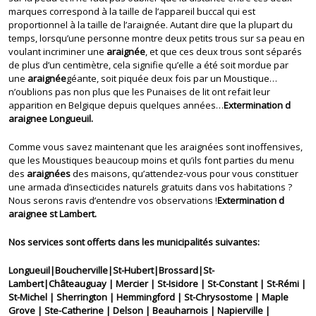
marques correspond à la taille de l’appareil buccal qui est
proportionnel à la taille de l’araignée. Autant dire que la plupart du
temps, lorsqu’une personne montre deux petits trous sur sa peau en
voulant incriminer une
araignée
, et que ces deux trous sont séparés
de plus d’un centimètre, cela signifie qu’elle a été soit mordue par
une
araignée
géante, soit piquée deux fois par un Moustique…
n’oublions pas non plus que les Punaises de lit ont refait leur
apparition en Belgique depuis quelques années…
Extermination d
araignee Longueuil.
Comme vous savez maintenant que les araignées sont inoffensives,
que les Moustiques beaucoup moins et qu’ils font parties du menu
des
araignées
des maisons, qu’attendez-vous pour vous constituer
une armada d’insecticides naturels gratuits dans vos habitations ?
Nous serons ravis d’entendre vos observations !
Extermination d
araignee st Lambert.
Nos services sont offerts dans les municipalités suivantes:
Longueuil|Boucherville|St-Hubert|Brossard|St-
Lambert|Châteauguay | Mercier | St-Isidore | St-Constant | St-Rémi |
St-Michel | Sherrington | Hemmingford | St-Chrysostome | Maple
Grove | Ste-Catherine | Delson | Beauharnois | Napierville |