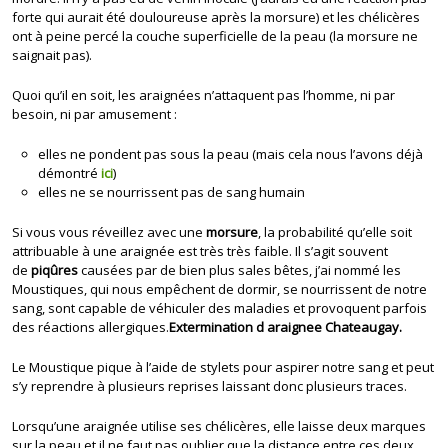
forte qui aurait été douloureuse après la morsure) et les chélicères
ont à peine percé la couche superficielle de la peau (la morsure ne
saignait pas).
Quoi qu’il en soit, les araignées n’attaquent pas l’homme, ni par
besoin, ni par amusement :
elles ne pondent pas sous la peau (mais cela nous l’avons déjà
démontré
ici
)
elles ne se nourrissent pas de sang humain
Si vous vous réveillez avec une
morsure
, la probabilité qu’elle soit
attribuable à une araignée est très très faible. Il s’agit souvent
de
piqûres
causées par de bien plus sales bêtes, j’ai nommé les
Moustiques, qui nous empêchent de dormir, se nourrissent de notre
sang, sont capable de véhiculer des maladies et provoquent parfois
des réactions allergiques.
Extermination d araignee Chateaugay.
Le Moustique pique à l’aide de stylets pour aspirer notre sang et peut
s’y reprendre à plusieurs reprises laissant donc plusieurs traces.
Lorsqu’une araignée utilise ses chélicères, elle laisse deux marques
sur la peau et il ne faut pas oublier que la distance entre ces deux