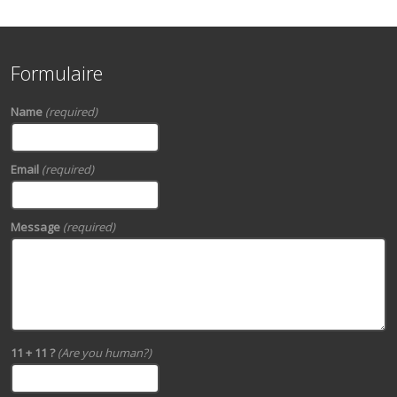
Formulaire
Name
(required)
Email
(required)
Message
(required)
11 + 11 ?
(Are you human?)