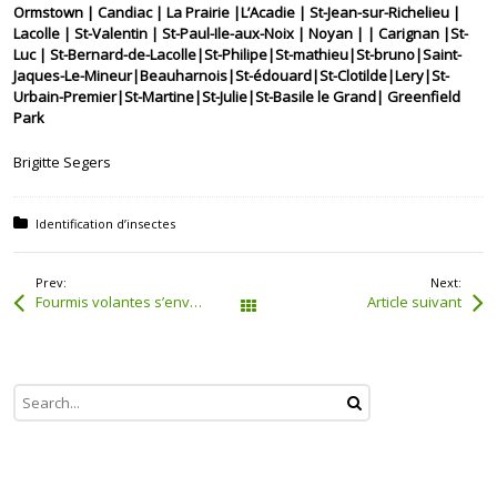
Ormstown | Candiac | La Prairie |L’Acadie | St-Jean-sur-Richelieu |
Lacolle | St-Valentin | St-Paul-Ile-aux-Noix | Noyan | | Carignan |St-
Luc | St-Bernard-de-Lacolle|St-Philipe|St-mathieu|St-bruno|Saint-
Jaques-Le-Mineur|Beauharnois|St-édouard|St-Clotilde|Lery|St-
Urbain-Premier|St-Martine|St-Julie|St-Basile le Grand| Greenfield
Park
Brigitte Segers
Posted in:
Identification d’insectes
Prev:
Next:
Fourmis volantes s’envoleront bientôt
Article suivant
Tous les articles