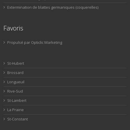
Extermination de blattes germaniques (coquerelles)
Favoris
Propulsé par Opticlic Marketing
St-Hubert
Brossard
Longueuil
Rive-Sud
St-Lambert
La Prairie
St-Constant