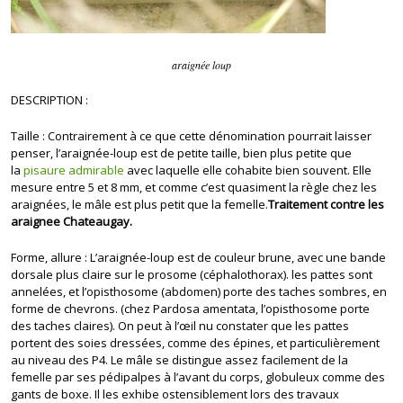
araignée loup
DESCRIPTION :
Taille : Contrairement à ce que cette dénomination pourrait laisser
penser, l’araignée-loup est de petite taille, bien plus petite que
la
pisaure admirable
avec laquelle elle cohabite bien souvent. Elle
mesure entre 5 et 8 mm, et comme c’est quasiment la règle chez les
araignées, le mâle est plus petit que la femelle.
Traitement contre les
araignee Chateaugay.
Forme, allure : L’araignée-loup est de couleur brune, avec une bande
dorsale plus claire sur le prosome (céphalothorax). les pattes sont
annelées, et l’opisthosome (abdomen) porte des taches sombres, en
forme de chevrons. (chez Pardosa amentata, l’opisthosome porte
des taches claires). On peut à l’œil nu constater que les pattes
portent des soies dressées, comme des épines, et particulièrement
au niveau des P4. Le mâle se distingue assez facilement de la
femelle par ses pédipalpes à l’avant du corps, globuleux comme des
gants de boxe. Il les exhibe ostensiblement lors des travaux