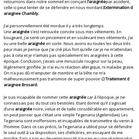
retournons dans notre sommeil en coinçant
l’araignée
par accident,
celle-ci peut tenter de se défendre en nous mordant.
Extermination d
araignee Chambly.
J’ai personnellement été mordue il y a très longtemps.
Une
araignée
s’est retrouvée coincée sous mes vêtements. En
bougeant, j’ai senti un pincement et en soulevant mes vêtements, j’ai
vu une belle
araignée
en sortir. Nous avons eu toutes les deux très
peur mais je pense que j’ai crié plus fort qu’elle car je ne m’attendais
pas à cela et je n’aimais pas spécialement les araignées à cette
époque. Conclusion, j’avais une minuscule rougeur sur la peau,
légèrement gonflée. Je n’ai eu ni réaction allergique, ni maladie grave.
On n’a pas dû m’amputer de membre et la bête ne m’a
malheureusement pas transmise de super pouvoir 😉
Traitement d
araignee Brosard.
Je suis incapable de nommer cette
araignée
car à l’époque, je ne
connaissais pas du tout ces bestioles. Etant donné qu’il s’agissait
d’une
araignée
noire, velue et de taille considérable en appartement,
on peut penser que c’était une simple Tegenaria (Agelenidae). Les
Tegenaria sont inoffensives et incapables de transmettre du venin à
l’homme. Dans ce cas précis, la Tegenaria a utilisé pour se défendre
le seul outil à sa disposition, ses chélicères, en essayant de me
mordre. Il n’y a pas eu de venin inoculé (j’aurais eu une réaction plus