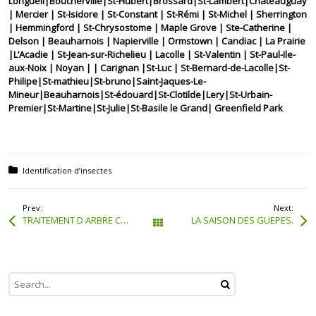
Longueil|Boucherville|St-Hubert|Brossard|St-Lambert|Châteauguay
| Mercier | St-Isidore | St-Constant | St-Rémi | St-Michel | Sherrington
| Hemmingford | St-Chrysostome | Maple Grove | Ste-Catherine |
Delson | Beauharnois | Napierville | Ormstown | Candiac | La Prairie
|L’Acadie | St-Jean-sur-Richelieu | Lacolle | St-Valentin | St-Paul-Ile-
aux-Noix | Noyan | | Carignan |St-Luc | St-Bernard-de-Lacolle|St-
Philipe|St-mathieu|St-bruno|Saint-Jaques-Le-
Mineur|Beauharnois|St-édouard|St-Clotilde|Lery|St-Urbain-
Premier|St-Martine|St-Julie|St-Basile le Grand| Greenfield Park
Posted in:
Identification d’insectes
Prev:
Next:
TRAITEMENT D ARBRE CONTRE LES CHENILLE
LA SAISON DES GUEPES.
Tous les articles