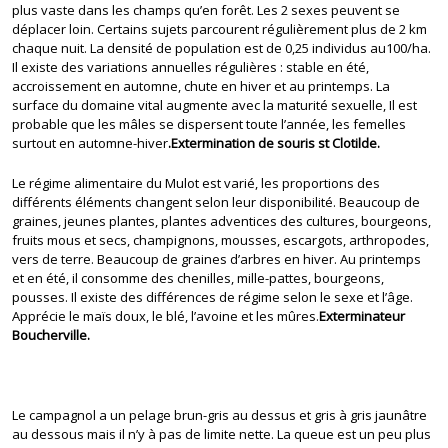
plus vaste dans les champs qu’en forêt. Les 2 sexes peuvent se
déplacer loin. Certains sujets parcourent régulièrement plus de 2 km
chaque nuit. La densité de population est de 0,25 individus au100/ha.
Il existe des variations annuelles régulières : stable en été,
accroissement en automne, chute en hiver et au printemps. La
surface du domaine vital augmente avec la maturité sexuelle, Il est
probable que les mâles se dispersent toute l’année, les femelles
surtout en automne-hiver
.Extermination de souris st Clotilde.
Le régime alimentaire du Mulot est varié, les proportions des
différents éléments changent selon leur disponibilité. Beaucoup de
graines, jeunes plantes, plantes adventices des cultures, bourgeons,
fruits mous et secs, champignons, mousses, escargots, arthropodes,
vers de terre. Beaucoup de graines d’arbres en hiver. Au printemps
et en été, il consomme des chenilles, mille-pattes, bourgeons,
pousses. Il existe des différences de régime selon le sexe et l’âge.
Apprécie le maïs doux, le blé, l’avoine et les mûres.
Exterminateur
Boucherville.
Le campagnol a un pelage brun-gris au dessus et gris à gris jaunâtre
au dessous mais il n’y à pas de limite nette. La queue est un peu plus