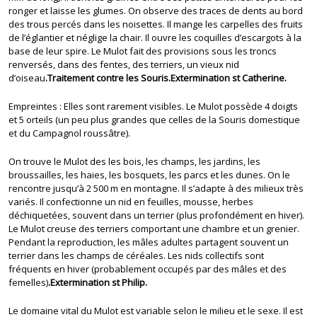
ronger et laisse les glumes. On observe des traces de dents au bord
des trous percés dans les noisettes. Il mange les carpelles des fruits
de l’églantier et néglige la chair. Il ouvre les coquilles d’escargots à la
base de leur spire. Le Mulot fait des provisions sous les troncs
renversés, dans des fentes, des terriers, un vieux nid
d’oiseau
.Traitement contre les Souris.Extermination st Catherine.
Empreintes : Elles sont rarement visibles. Le Mulot possède 4 doigts
et 5 orteils (un peu plus grandes que celles de la Souris domestique
et du Campagnol roussâtre).
On trouve le Mulot des les bois, les champs, les jardins, les
broussailles, les haies, les bosquets, les parcs et les dunes. On le
rencontre jusqu’à 2 500 m en montagne. Il s’adapte à des milieux très
variés. Il confectionne un nid en feuilles, mousse, herbes
déchiquetées, souvent dans un terrier (plus profondément en hiver).
Le Mulot creuse des terriers comportant une chambre et un grenier.
Pendant la reproduction, les mâles adultes partagent souvent un
terrier dans les champs de céréales. Les nids collectifs sont
fréquents en hiver (probablement occupés par des mâles et des
femelles)
.Extermination st Philip.
Le domaine vital du Mulot est variable selon le milieu et le sexe. Il est