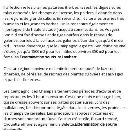
Il affectionne les prairies pâturées (herbes rases), les digues et les
talus enherbés, les champs de luzerne, les polders. Il abonde dans
les régions de grande culture. En revanche, il évitera les prairies très
humides et les grandes herbes. On le rencontre également en
montagne à de haute altitude (jusqu’au sommet dans les Vosges).
Son nid est fait d’herbes et de tiges parfois dans le réseau de
galeries, parfois à la surface. Les galeries s’étendent jusqu’à 6 m du
nid. Il creuse davantage que le Campagnol agreste. Son domaine vital
s’étend jusqu’à 1500 m2 pour les mâles et environ 350 m2 pour les
femelles.
Extermination souris st Lambert.
C’est un régime omnivore essentiellement composé de luzerne,
d’herbes, de céréales, de racines des plantes cultivées et sauvages
et parfois d’insectes.
Les Campagnol des Champs alternent des périodes d’activité et de
repos toutes les 3 heures environ. C’est une espèce qui nage bien,
qui se dresse souvent sur ses pattes postérieures. Lors des
pullulations, fait d’importants dégâts dans les luzernes, les prairies et
les champs de céréales. Les prédateurs rapaces nocturnes et
diurnes sont nombreux : Buse, Faucon crécerelle, Busard cendré,
Chouette effraie et également la Belette.
Extermination de sourie
Napierville.