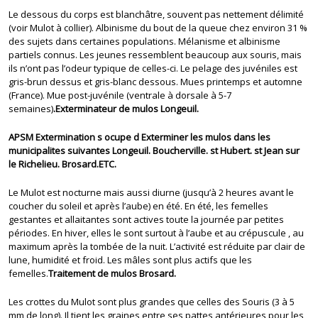
Le dessous du corps est blanchâtre, souvent pas nettement délimité
(voir Mulot à collier). Albinisme du bout de la queue chez environ 31 %
des sujets dans certaines populations. Mélanisme et albinisme
partiels connus. Les jeunes ressemblent beaucoup aux souris, mais
ils n’ont pas l’odeur typique de celles-ci. Le pelage des juvéniles est
gris-brun dessus et gris-blanc dessous. Mues printemps et automne
(France). Mue post-juvénile (ventrale à dorsale à 5-7
semaines)
.Exterminateur de mulos Longeuil.
APSM Extermination s ocupe d Exterminer les mulos dans les
municipalites suivantes Longeuil. Boucherville. st Hubert. st Jean sur
le Richelieu. Brosard.ETC.
Le Mulot est nocturne mais aussi diurne (jusqu’à 2 heures avant le
coucher du soleil et après l’aube) en été. En été, les femelles
gestantes et allaitantes sont actives toute la journée par petites
périodes. En hiver, elles le sont surtout à l’aube et au crépuscule , au
maximum après la tombée de la nuit. L’activité est réduite par clair de
lune, humidité et froid. Les mâles sont plus actifs que les
femelles.
Traitement de mulos Brosard.
Les crottes du Mulot sont plus grandes que celles des Souris (3 à 5
mm de long). Il tient les graines entre ses pattes antérieures pour les