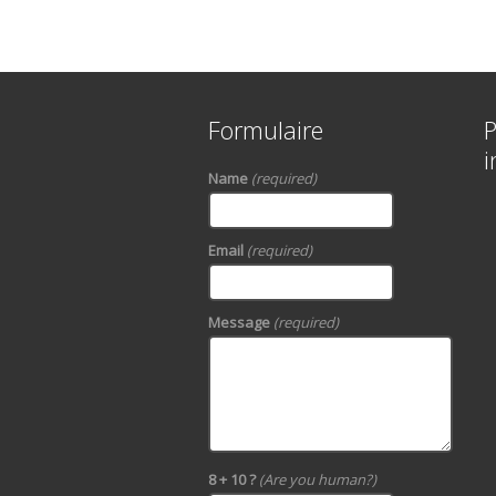
Formulaire
P
i
Name
(required)
Email
(required)
Message
(required)
8 + 10 ?
(Are you human?)