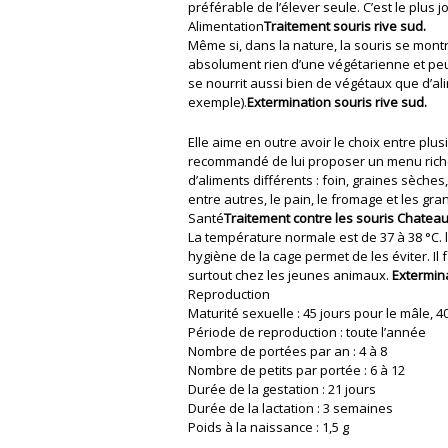
préférable de l’élever seule. C’est le plus 
Alimentation
Traitement souris rive sud.
Même si, dans la nature, la souris se montre
absolument rien d’une végétarienne et pe
se nourrit aussi bien de végétaux que d’al
exemple).
Extermination souris rive sud.
Elle aime en outre avoir le choix entre plu
recommandé de lui proposer un menu riche
d’aliments différents : foin, graines sèches,
entre autres, le pain, le fromage et les gra
Santé
Traitement contre les souris Chatea
La température normale est de 37 à 38 °C.
hygiène de la cage permet de les éviter. Il 
surtout chez les jeunes animaux.
Extermina
Reproduction
Maturité sexuelle : 45 jours pour le mâle, 4
Période de reproduction : toute l’année
Nombre de portées par an : 4 à 8
Nombre de petits par portée : 6 à 12
Durée de la gestation : 21 jours
Durée de la lactation : 3 semaines
Poids à la naissance : 1,5 g