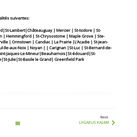
lités suivantes:
d|St-Lambert|Châteauguay | Mercier | St-Isidore | St-
ton | Hemmingford | St-Chrysostome | Maple Grove | Ste-
ille | Ormstown | Candiac | La Prairie |L’Acadie | St-Jean-
aul-Ile-aux-Noix | Noyan | | Carignan |St-Luc | St-Bernard-de-
Saint-Jaques-Le-Mineur|Beauharnois|St-édouard|St-
|St-Julie|St-Basile le Grand| Greenfield Park
Next:
LYGAEUS KALMII
Tous les articles