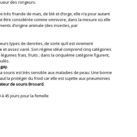
joueur des rongeurs.
 très friande de maïs, de blé et d’orge, elle n’a pour autant
ut être considérée comme omnivore, dans la mesure où elle
iments d’origine animale (des insectes, par
sieurs types de denrées, de sorte qu’il est vivement
 et assez varié. Son régime idéal comprend cinq catégories
 légumes frais, fruits ; dans la cinquième catégorie figurent,
nulés.
ugay.
 la souris est très sensible aux maladies de peau. Une bonne
faut la protéger du froid car elle est sujette aux pneumonies
teur de souris Brosard.
0 à 45 jours pour la femelle