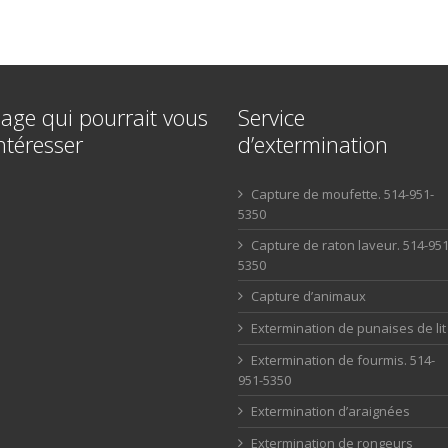
age qui pourrait vous
Service
ntéresser
d’extermination
Capture de moufette. 514-951-
5350
Capture de raton laveur. 514-951
5350
Capture d’animaux
Extermination de punaises de lit
Extermination de fourmis. 514-
951-5350
Extermination d’araignées
Extermination de rongeurs