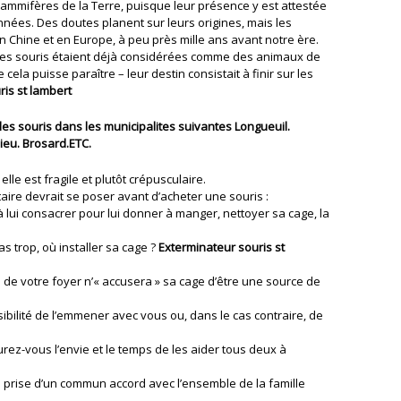
ammifères de la Terre, puisque leur présence y est attestée
d’années. Des doutes planent sur leurs origines, mais les
Chine et en Europe, à peu près mille ans avant notre ère.
 les souris étaient déjà considérées comme des animaux de
ela puisse paraître – leur destin consistait à finir sur les
ris st lambert
es souris dans les municipalites suivantes Longueuil.
lieu. Brosard.ETC.
lle est fragile et plutôt crépusculaire.
taire devrait se poser avant d’acheter une souris :
lui consacrer pour lui donner à manger, nettoyer sa cage, la
s trop, où installer sa cage ?
Exterminateur souris st
de votre foyer n’« accusera » sa cage d’être une source de
ibilité de l’emmener avec vous ou, dans le cas contraire, de
aurez-vous l’envie et le temps de les aider tous deux à
été prise d’un commun accord avec l’ensemble de la famille