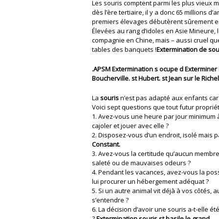
Les souris comptent parmi les plus vieux m
dès l’ère tertiaire, il y a donc 65 millions 
premiers élevages débutèrent sûrement en 
Élevées au rang d’idoles en Asie Mineure,
compagnie en Chine, mais – aussi cruel que c
tables des banquets !
Extermination de sou
.APSM Extermination s ocupe d Exterminer l
Boucherville. st Hubert. st Jean sur le Riche
La
souris
n’est pas adapté aux enfants car e
Voici sept questions que tout futur proprié
1. Avez-vous une heure par jour minimum à 
cajoler et jouer avec elle ?
2. Disposez-vous d’un endroit, isolé mais pa
Constant.
3. Avez-vous la certitude qu’aucun membre 
saleté ou de mauvaises odeurs ?
4. Pendant les vacances, avez-vous la poss
lui procurer un hébergement adéquat ?
5. Si un autre animal vit déjà à vos côtés, 
s’entendre ?
6. La décision d’avoir une souris a-t-elle 
?
Extermination souris st basile le grand.