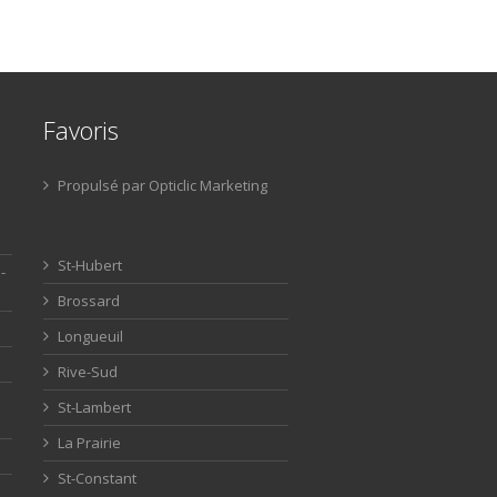
Favoris
Propulsé par Opticlic Marketing
St-Hubert
-
Brossard
Longueuil
Rive-Sud
St-Lambert
La Prairie
St-Constant