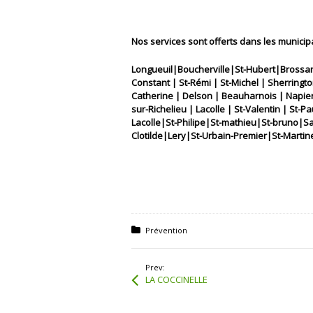
Nos services sont offerts dans les municipa
Longueuil|Boucherville|St-Hubert|Brossar
Constant | St-Rémi | St-Michel | Sherring
Catherine | Delson | Beauharnois | Napierv
sur-Richelieu | Lacolle | St-Valentin | St-P
Lacolle|St-Philipe|St-mathieu|St-bruno|
Clotilde|Lery|St-Urbain-Premier|St-Martine
Posted in:
Prévention
Prev:
LA COCCINELLE