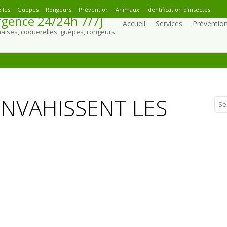
lles
Guèpes
Rongeurs
Prévention
Animaux
Identification d’insectes
gence 24/24h 7/7j
Accueil
Services
Préventio
naises, coquerelles, guêpes, rongeurs
ENVAHISSENT LES