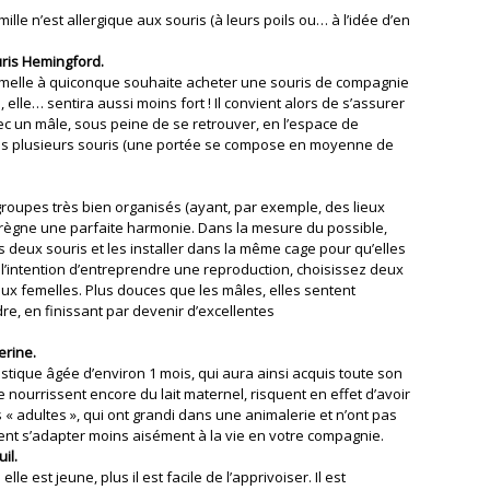
lle n’est allergique aux souris (à leurs poils ou… à l’idée d’en
uris Hemingford.
melle à quiconque souhaite acheter une souris de compagnie
elle… sentira aussi moins fort ! Il convient alors de s’assurer
c un mâle, sous peine de se retrouver, en l’espace de
s plusieurs souris (une portée se compose en moyenne de
 groupes très bien organisés (ayant, par exemple, des lieux
où règne une parfaite harmonie. Dans la mesure du possible,
deux souris et les installer dans la même cage pour qu’elles
l’intention d’entreprendre une reproduction, choisissez deux
ux femelles. Plus douces que les mâles, elles sentent
e, en finissant par devenir d’excellentes
erine.
stique âgée d’environ 1 mois, qui aura ainsi acquis toute son
 nourrissent encore du lait maternel, risquent en effet d’avoir
 « adultes », qui ont grandi dans une animalerie et n’ont pas
ient s’adapter moins aisément à la vie en votre compagnie.
il.
lle est jeune, plus il est facile de l’apprivoiser. Il est