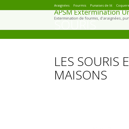
Araignées
Fourmis
Punaises de lit
Coquere
APSM Extermination Ur
Extermination de fourmis, d'araignées, pu
SOURIS
You are here:
LES SOURIS 
MAISONS