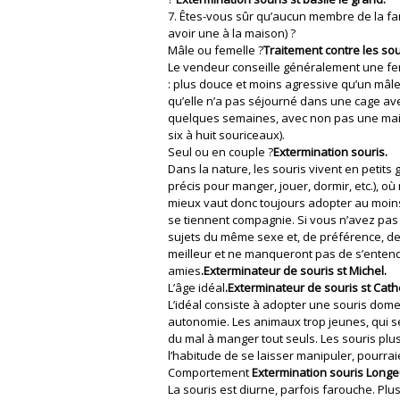
7. Êtes-vous sûr qu’aucun membre de la fami
avoir une à la maison) ?
Mâle ou femelle ?
Traitement contre les so
Le vendeur conseille généralement une fe
: plus douce et moins agressive qu’un mâle, 
qu’elle n’a pas séjourné dans une cage ave
quelques semaines, avec non pas une mai
six à huit souriceaux).
Seul ou en couple ?
Extermination souris.
Dans la nature, les souris vivent en petits
précis pour manger, jouer, dormir, etc.), 
mieux vaut donc toujours adopter au moins 
se tiennent compagnie. Si vous n’avez pas 
sujets du même sexe et, de préférence, de
meilleur et ne manqueront pas de s’entendr
amies
.Exterminateur de souris st Michel.
L’âge idéal
.Exterminateur de souris st Cath
L’idéal consiste à adopter une souris dome
autonomie. Les animaux trop jeunes, qui se
du mal à manger tout seuls. Les souris plus
l’habitude de se laisser manipuler, pourra
Comportement
Extermination souris Longeu
La souris est diurne, parfois farouche. Plus e