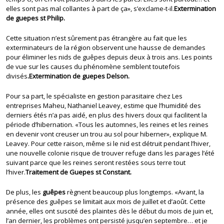
elles sont pas mal collantes à part de ça», s’exclame-t-il.
Extermination
de guepes st Philip.
Cette situation n’est sûrement pas étrangère au fait que les
exterminateurs de la région observent une hausse de demandes
pour éliminer les nids de guêpes depuis deux à trois ans. Les points
de vue sur les causes du phénomène semblent toutefois
divisés
.Extermination de guepes Delson.
Pour sa part, le spécialiste en gestion parasitaire chez Les
entreprises Maheu, Nathaniel Leavey, estime que l’humidité des
derniers étés n’a pas aidé, en plus des hivers doux qui facilitent la
période d’hibernation. «Tous les automnes, les reines et les reines
en devenir vont creuser un trou au sol pour hiberner», explique M.
Leavey. Pour cette raison, même si le nid est détruit pendant l’hiver,
une nouvelle colonie risque de trouver refuge dans les parages l’été
suivant parce que les reines seront restées sous terre tout
l’hiver.
Traitement de Guepes st Constant.
De plus, les
guêpes
règnent beaucoup plus longtemps. «Avant, la
présence des guêpes se limitait aux mois de juillet et d’août. Cette
année, elles ont suscité des plaintes dès le début du mois de juin et,
l’an dernier, les problèmes ont persisté jusqu’en septembre… et je