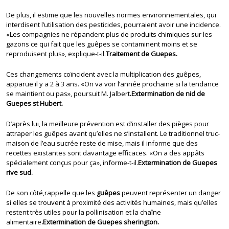
De plus, il estime que les nouvelles normes environnementales, qui
interdisent l’utilisation des pesticides, pourraient avoir une incidence.
«Les compagnies ne répandent plus de produits chimiques sur les
gazons ce qui fait que les guêpes se contaminent moins et se
reproduisent plus», explique-t-il.
Traitement de Guepes.
Ces changements coïncident avec la multiplication des guêpes,
apparue il y a 2 à 3 ans. «On va voir l’année prochaine si la tendance
se maintient ou pas», poursuit M. Jalbert
.Extermination de nid de
Guepes st Hubert.
D’après lui, la meilleure prévention est d’installer des pièges pour
attraper les guêpes avant qu’elles ne s’installent. Le traditionnel truc-
maison de l’eau sucrée reste de mise, mais il informe que des
recettes existantes sont davantage efficaces. «On a des appâts
spécialement conçus pour ça», informe-t-il.
Extermination de Guepes
rive sud.
De son côté,rappelle que les
guêpes
peuvent représenter un danger
si elles se trouvent à proximité des activités humaines, mais qu’elles
restent très utiles pour la pollinisation et la chaîne
alimentaire
.Extermination de Guepes sherington.