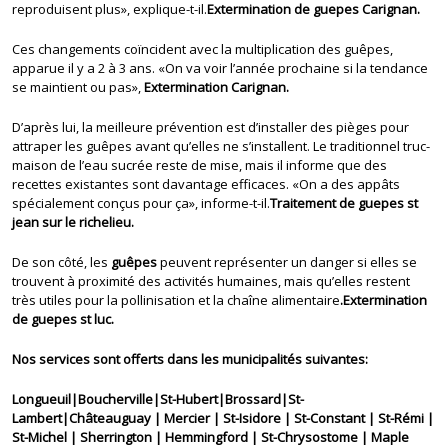
reproduisent plus», explique-t-il.
Extermination de guepes Carignan.
Ces changements coïncident avec la multiplication des guêpes,
apparue il y a 2 à 3 ans. «On va voir l’année prochaine si la tendance
se maintient ou pas»,
Extermination Carignan.
D’après lui, la meilleure prévention est d’installer des pièges pour
attraper les guêpes avant qu’elles ne s’installent. Le traditionnel truc-
maison de l’eau sucrée reste de mise, mais il informe que des
recettes existantes sont davantage efficaces. «On a des appâts
spécialement conçus pour ça», informe-t-il.
Traitement de guepes st
jean sur le richelieu.
De son côté, les
guêpes
peuvent représenter un danger si elles se
trouvent à proximité des activités humaines, mais qu’elles restent
très utiles pour la pollinisation et la chaîne alimentaire
.Extermination
de guepes st luc.
Nos services sont offerts dans les municipalités suivantes:
Longueuil|Boucherville|St-Hubert|Brossard|St-
Lambert|Châteauguay | Mercier | St-Isidore | St-Constant | St-Rémi |
St-Michel | Sherrington | Hemmingford | St-Chrysostome | Maple