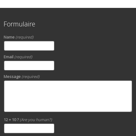
Formulaire
Name
(required)
Email
(required)
Message
(required)
12 + 10 ?
(Are you human?)