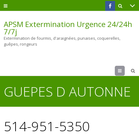
APSM Extermination Urgence 24/24h
7/7j
Extermination de fourmis, d'araignées, punaises, coquerelles,
guêpes, rongeurs
Menu
GUEPES D AUTONNE
514-951-5350