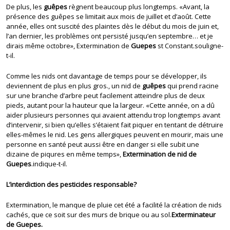
De plus, les
guêpes
règnent beaucoup plus longtemps. «Avant, la
présence des guêpes se limitait aux mois de juillet et d’août. Cette
année, elles ont suscité des plaintes dès le début du mois de juin et,
l’an dernier, les problèmes ont persisté jusqu’en septembre… et je
dirais même octobre», Extermination de
Guepes
st Constant.souligne-
t-il.
Comme les nids ont davantage de temps pour se développer, ils
deviennent de plus en plus gros., un nid de
guêpes
qui prend racine
sur une branche d’arbre peut facilement atteindre plus de deux
pieds, autant pour la hauteur que la largeur. «Cette année, on a dû
aider plusieurs personnes qui avaient attendu trop longtemps avant
d’intervenir, si bien qu’elles s’étaient fait piquer en tentant de détruire
elles-mêmes le nid. Les gens allergiques peuvent en mourir, mais une
personne en santé peut aussi être en danger si elle subit une
dizaine de piqures en même temps»,
Extermination de nid de
Guepes
.indique-t-il.
L’interdiction des pesticides responsable?
Extermination, le manque de pluie cet été a facilité la création de nids
cachés, que ce soit sur des murs de brique ou au sol.
Exterminateur
de Guepes.