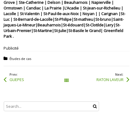
Grove | Ste-Catherine | Delson | Beauharnois | Napierville |
Ormstown | Candiac | La Prairie |L’Acadie | St-Jean-sur-Richelieu |
Lacolle | St-Valentin | St-Paul-Ile-aux-Noix | Noyan | | Carignan |St-
Luc | St-Bernard-de-Lacolle|St-Philipe|St-mathieu|St-bruno|Saint-
Jaques-Le-Mineur|Beauharnois|St-édouard|St-Clotilde|Lery|St-
Urbain-Premier|St-Martine|St-Julie|St-Basile le Grand| Greenfield
Park .
Publicité
Posted in:
Études de cas
Prev:
Next:
GUEPES
RATON LAVEUR
Tous les articles