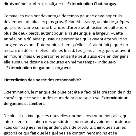
dirais même octobre», souligne-t-il.
Extermination Chateaugay.
Comme les nids ont davantage de temps pour se développer, ils
deviennent de plus en plus gros. Selon M. Leavey, un nid de guêpes
qui prend racine sur une branche d’arbre peut facilement atteindre
plus de deux pieds, autant pour la hauteur que la largeur. «Cette
année, on a dû aider plusieurs personnes qui avaient attendu trop
longtemps avant d’intervenir, si bien qu’elles s’étaient fait piquer en
tentant de détruire elles-mêmes le nid. Les gens allergiques peuvent
en mourir, mais une personne en santé peut aussi être en danger si
elle subit une dizaine de piqures en même temps», indique-t-
il.
Extermination de guepes Longueuil.
L’interdiction des pesticides responsable?
Extermination, le manque de pluie cet été a facilité la création de nids
cachés, que ce soit sur des murs de brique ou au sol.
Exterminateur
de guepes st Lambert.
De plus, il estime que les nouvelles normes environnementales, qui
interdisent l’utilisation des pesticides, pourraient avoir une incidence.
«Les compagnies ne répandent plus de produits chimiques sur les
gazons ce qui fait que les guêpes se contaminent moins et se