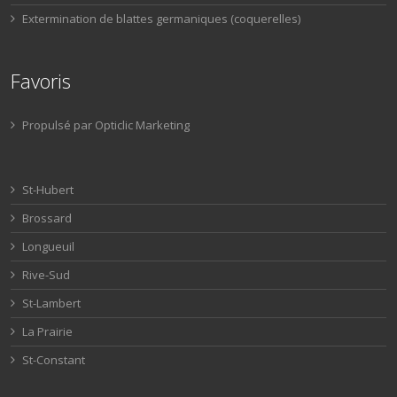
Extermination de blattes germaniques (coquerelles)
Favoris
Propulsé par Opticlic Marketing
St-Hubert
Brossard
Longueuil
Rive-Sud
St-Lambert
La Prairie
St-Constant