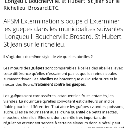
Longeuil. Boucherville. st Hubert. st Jean sur le
Richelieu. Brosard.ETC.
APSM Extermination s ocupe d Exterminer
les guepes dans les municipalites suivantes
Longueuil. Boucherville.Brosard. St Hubert.
St Jean sur le richelieu.
Il s’agit donc du même style de vie que les abeilles ?
Les mœurs des
guêpes
sont comparables à celles des abeilles, avec
cette différence qu’elles n’essaiment pas et que les reines seules
survivent l’hiver. Les
abeilles
ne boivent que du liquide sucré et le
nectar des fleurs.
Traitement contre les guepes.
Les
guêpes
sont carnassières, attaquent les fruits entamés, les
viandes. La nourriture qu’elles convoitent est d’ailleurs un indice
fiable pour les différencier. Tout attire les guêpes : viandes, poissons,
sucre. Elles se nourrissent aussi d’une quantité de petits insectes,
mouches, chenilles. Elles ont donc un rôle très important de
régulation et rendent service à certains éleveurs dont le bétail peut