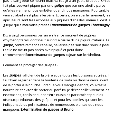
pas le sang pour se nourrir mais va réagir à un geste brusque. On se
fait plus souvent piquer par une
guêpe
que par une abeille parce
qu’elles viennent nous embêter quand nous mangeons. Pourtant, le
venin d’abeille est plus allergène. Et certes, on en parle rarement, les
apiculteurs sont très exposés aux piqûres d’abeilles, même si c’est la
guêpe qui a mauvaise presse.
Exterminateur de guepes Chateaugay.
Dix à vingt personnes par an en France meurent de piqûres
d’hyménoptères, dont neuf sur dix à cause d’une piqûre d’abeille. La
guêpe,
contrairement à l’abeille, ne laisse pas son dard sous la peau.
Et elle ne meurt pas après avoir piqué et peut donc
recommencer.
Exterminateur de guepes st Jean sur le richelieu.
Comment se protéger des guêpes ?
Les
guêpes
raffolent de la bière et de toutes les boissons sucrées. Il
faut bien regarder dans la bouteille de soda ou dans le verre avant
de le porter à la bouche. Lorsque vous mangez dehors, couvrez la
nourriture et évitez de porter du parfum. Je déconseille vivement les
insecticides, car ils risquent d’être nuisibles par ricochet pour les
oiseaux prédateurs des guêpes et pour les abeilles qui sont les
indispensables pollinisateurs de nombreuses plantes que nous
mangeons.
Extermination de guepes st Bruno.