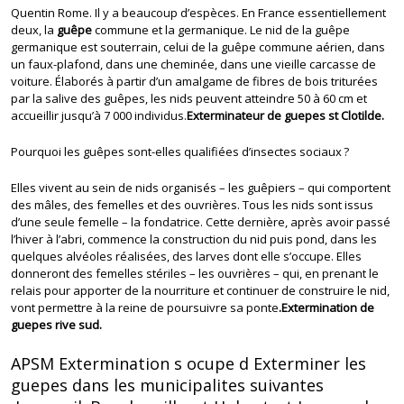
Quentin Rome. Il y a beaucoup d’espèces. En France essentiellement
deux, la
guêpe
commune et la germanique. Le nid de la guêpe
germanique est souterrain, celui de la guêpe commune aérien, dans
un faux-plafond, dans une cheminée, dans une vieille carcasse de
voiture. Élaborés à partir d’un amalgame de fibres de bois triturées
par la salive des guêpes, les nids peuvent atteindre 50 à 60 cm et
accueillir jusqu’à 7 000 individus.
Exterminateur de guepes st Clotilde.
Pourquoi les guêpes sont-elles qualifiées d’insectes sociaux ?
Elles vivent au sein de nids organisés – les guêpiers – qui comportent
des mâles, des femelles et des ouvrières. Tous les nids sont issus
d’une seule femelle – la fondatrice. Cette dernière, après avoir passé
l’hiver à l’abri, commence la construction du nid puis pond, dans les
quelques alvéoles réalisées, des larves dont elle s’occupe. Elles
donneront des femelles stériles – les ouvrières – qui, en prenant le
relais pour apporter de la nourriture et continuer de construire le nid,
vont permettre à la reine de poursuivre sa ponte
.Extermination de
guepes rive sud.
APSM Extermination s ocupe d Exterminer les
guepes dans les municipalites suivantes