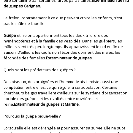
être contaminé par certaines larves parasitaires.
Extermination de nid
de guepes Carignan.
Le frelon, contrairement à ce que peuvent croire les enfants, n’est
pas le mâle de l’abeille.
Guêpe
et frelon appartiennent tous les deux à l’ordre des
hyménoptères et à la famille des vespidés. Dans les guêpiers, les
mâles vivent très peu longtemps. Ils appauvrissent le nid en fin de
saison. D’ailleurs les œufs non fécondés donnent des mâles, les
fécondés des femelles.
Exterminateur de guepes.
Quels sont les prédateurs des guêpes ?
Des oiseaux, des araignées et l’homme. Mais il existe aussi une
compétition entre elles, ce qui régule la surpopulation. Certains
chercheurs belges travaillent d’ailleurs sur le système d’organisation
sociale des guêpes et les rivalités entre ouvrières et
reine
.Exterminateur de guepes st Martine.
Pourquoi la guêpe pique-t-elle ?
Lorsqu’elle elle est dérangée et pour assurer sa survie. Elle ne suce