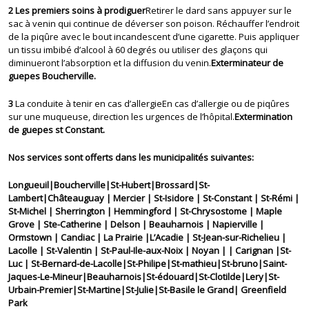
2 Les premiers soins à prodiguer
Retirer le dard sans appuyer sur le
sac à venin qui continue de déverser son poison. Réchauffer l’endroit
de la piqûre avec le bout incandescent d’une cigarette. Puis appliquer
un tissu imbibé d’alcool à 60 degrés ou utiliser des glaçons qui
diminueront l’absorption et la diffusion du venin.
Exterminateur de
guepes Boucherville.
3
La conduite à tenir en cas d’allergieEn cas d’allergie ou de piqûres
sur une muqueuse, direction les urgences de l’hôpital.
Extermination
de guepes st Constant.
Nos services sont offerts dans les municipalités suivantes:
Longueuil|Boucherville|St-Hubert|Brossard|St-
Lambert|Châteauguay | Mercier | St-Isidore | St-Constant | St-Rémi |
St-Michel | Sherrington | Hemmingford | St-Chrysostome | Maple
Grove | Ste-Catherine | Delson | Beauharnois | Napierville |
Ormstown | Candiac | La Prairie |L’Acadie | St-Jean-sur-Richelieu |
Lacolle | St-Valentin | St-Paul-Ile-aux-Noix | Noyan | | Carignan |St-
Luc | St-Bernard-de-Lacolle|St-Philipe|St-mathieu|St-bruno|Saint-
Jaques-Le-Mineur|Beauharnois|St-édouard|St-Clotilde|Lery|St-
Urbain-Premier|St-Martine|St-Julie|St-Basile le Grand| Greenfield
Park