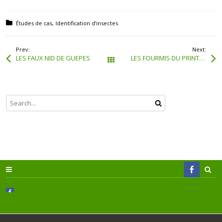
Posted in:
Études de cas
Identification d’insectes
Prev:
Next:
LES FAUX NID DE GUEPES
LES FOURMIS DU PRINTEMPS
Tous les articles