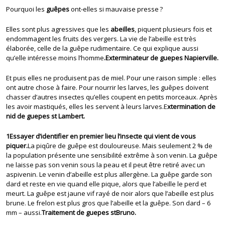
Pourquoi les
guêpes
ont-elles si mauvaise presse ?
Elles sont plus agressives que les
abeilles
, piquent plusieurs fois et
endommagent les fruits des vergers. La vie de l’abeille est très
élaborée, celle de la guêpe rudimentaire. Ce qui explique aussi
qu’elle intéresse moins l’homme
.Exterminateur de guepes Napierville.
Et puis elles ne produisent pas de miel. Pour une raison simple : elles
ont autre chose à faire. Pour nourrir les larves, les guêpes doivent
chasser d’autres insectes qu’elles coupent en petits morceaux. Après
les avoir mastiqués, elles les servent à leurs larves.E
xtermination de
nid de guepes st Lambert.
1Essayer d’identifier en premier lieu l’insecte qui vient de vous
piquer.
La piqûre de guêpe est douloureuse. Mais seulement 2 % de
la population présente une sensibilité extrême à son venin. La guêpe
ne laisse pas son venin sous la peau et il peut être retiré avec un
aspivenin. Le venin d’abeille est plus allergène. La guêpe garde son
dard et reste en vie quand elle pique, alors que l’abeille le perd et
meurt. La guêpe est jaune vif rayé de noir alors que l’abeille est plus
brune. Le frelon est plus gros que l’abeille et la guêpe. Son dard – 6
mm – aussi.
Traitement de guepes stBruno.