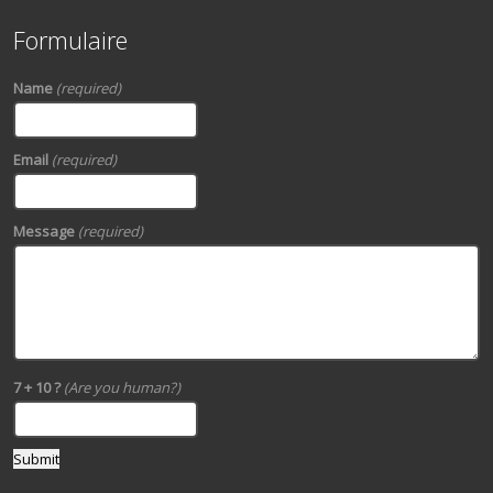
Formulaire
Name
(required)
Email
(required)
Message
(required)
7 + 10 ?
(Are you human?)