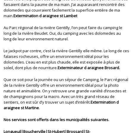
faisaient dans la paume de ma main. J’ai auparavant rencontré des
dolomedes qui couvraient facilement la superficie entière de ma
main.
Extermination d araignee st Lambet
Au Parc régional de la rivière Gentilly, l’on peut faire du camping le
long de la rivière Beudet. Oui, du camping avec les dolomedes au
long de leur environnement naturel.
Le jackpot par contre, c’est la rivière Gentilly elle même. Le long de ces
falaises rocheuses, offre un environnement idéal pour les
dolomedes. L’eau en est plus chaude, elle est exposée à plus de
soleil, dont plus de nourriture.
Exterminateur d araignee Brosard.
Que ce soit pour la journée ou un séjour de Camping, le Parc régional
de la rivière Gentilly offre un environnement idéal pour la photo
nature et animalière. On y retrouve une grande variété d’insectes et
de champignons pour la macro. Avec un très grand réseau de
sentiers, on est sûr d’y trouver un sujet d’intérêt.
Extermination d
araignee st Martine
.
Nos services sont offerts dans les municipalités suivantes.
Longueuil|Boucherville|St-Hubert|Brossard|St-