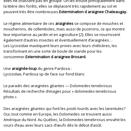
elles ne chassent pas en groupe. On les trouve principalement dans
la litière des forêts, elles se déplacent très rapidement au sol et
peuvent très être nombreuses.
Extermination d araignee Chateaugay.
Le régime alimentaire de ces
araignées
se compose de mouches et
moucherons, de collemboles, mais aussi de pucerons, ce qui montre
leur importance au jardin et en agriculture [2]. Elles se nourrissent
également d’autres insectes et éventuellement d’araignées…
Les Lycosidae mastiquent leurs proies avec leurs chélicères, les
transformant en une sorte de boule de viande pour les
consommer.
Extermination d araignee Brosard.
Une
araignée-loup
du genre Pardosa :
Lycosidae, Pardosa sp de face sur fond blanc
Le paradis des araignées géantes — Dolomedes tenebrosus
Résultats de recherche d’images pour « dolomedes tenebrosus
photo »
Des araignées géantes qui font les poids lourds avec les tarentules?
Oui, tout comme en Europe, les Dolomedes se trouvent aussi
Amérique du Nord. Au Québec, la Dolomedes tenebrosus envahit les
cours d’eau avec leurs sacs d’œufs dès le début d’août.