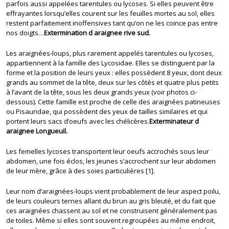
parfois aussi appelées tarentules ou lycoses. Si elles peuvent être
effrayantes lorsqu’elles courent sur les feuilles mortes au sol, elles
restent parfaitement inoffensives tant qu’on ne les coince pas entre
nos doigts…
Extermination d araignee rive sud.
Les araignées-loups, plus rarement appelés tarentules ou lycoses,
appartiennent à la famille des Lycosidae. Elles se distinguent par la
forme et la position de leurs yeux : elles possèdent 8 yeux, dont deux
grands au sommet de la tête, deux sur les côtés et quatre plus petits
à l’avant de la tête, sous les deux grands yeux (voir photos ci-
dessous). Cette famille est proche de celle des araignées patineuses
ou Pisauridae, qui possèdent des yeux de tailles similaires et qui
portent leurs sacs d’oeufs avec les chélicères.
Exterminateur d
araignee Longueuil.
Les femelles lycoses transportent leur oeufs accrochés sous leur
abdomen, une fois éclos, les jeunes s’accrochent sur leur abdomen
de leur mère, grâce à des soies particulières [1].
Leur nom d’araignées-loups vient probablement de leur aspect poilu,
de leurs couleurs ternes allant du brun au gris bleuté, et du fait que
ces araignées chassent au sol et ne construisent généralement pas
de toiles. Même si elles sont souvent regroupées au même endroit,