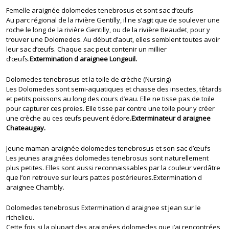
Femelle araignée dolomedes tenebrosus et sont sac d’œufs
Au parc régional de la rivière Gentilly, il ne s’agit que de soulever une
roche le long de la rivière Gentilly, ou de la rivière Beaudet, pour y
trouver une Dolomedes. Au début d’aout, elles semblent toutes avoir
leur sac d’œufs. Chaque sac peut contenir un millier
d’œufs.
Extermination d araignee Longeuil.
Dolomedes tenebrosus et la toile de crèche (Nursing)
Les Dolomedes sont semi-aquatiques et chasse des insectes, têtards
et petits poissons au long des cours d’eau. Elle ne tisse pas de toile
pour capturer ces proies. Elle tisse par contre une toile pour y créer
une crèche au ces œufs peuvent éclore.
Exterminateur d araignee
Chateaugay.
Jeune maman-araignée dolomedes tenebrosus et son sac d’œufs
Les jeunes araignées dolomedes tenebrosus sont naturellement
plus petites. Elles sont aussi reconnaissables par la couleur verdâtre
que l’on retrouve sur leurs pattes postérieures.Extermination d
araignee Chambly.
Dolomedes tenebrosus Extermination d araignee st jean sur le
richelieu.
Cette fois si la plupart des araignées dolomedes que j’ai rencontrées