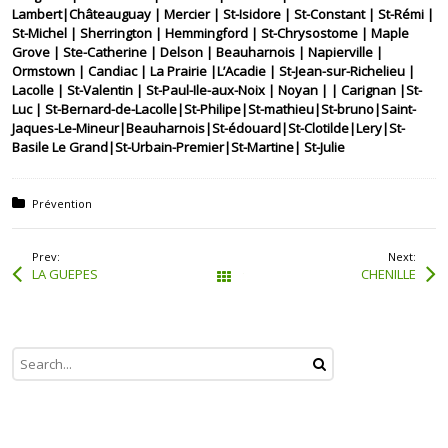
Lambert|Châteauguay | Mercier | St-Isidore | St-Constant | St-Rémi |
St-Michel | Sherrington | Hemmingford | St-Chrysostome | Maple
Grove | Ste-Catherine | Delson | Beauharnois | Napierville |
Ormstown | Candiac | La Prairie |L’Acadie | St-Jean-sur-Richelieu |
Lacolle | St-Valentin | St-Paul-Ile-aux-Noix | Noyan | | Carignan |St-
Luc | St-Bernard-de-Lacolle|St-Philipe|St-mathieu|St-bruno|Saint-
Jaques-Le-Mineur|Beauharnois|St-édouard|St-Clotilde|Lery|St-
Basile Le Grand|St-Urbain-Premier|St-Martine| St-Julie
Posted in:
Prévention
Prev:
Next:
LA GUEPES
CHENILLE
Tous les articles