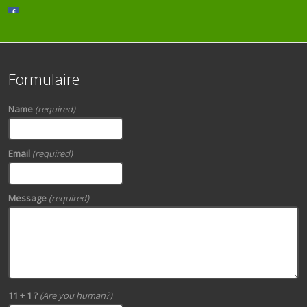
Formulaire
Name
(required)
Email
(required)
Message
(required)
11 + 1 ?
(Are you human?)