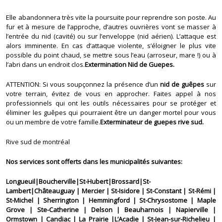
Elle abandonnera très vite la poursuite pour reprendre son poste. Au
fur et à mesure de l’approche, d’autres ouvrières vont se masser à
l’entrée du nid (cavité) ou sur l’enveloppe (nid aérien). L’attaque est
alors imminente. En cas d’attaque violente, s’éloigner le plus vite
possible du point chaud, se mettre sous l’eau (arroseur, mare !) ou à
l’abri dans un endroit clos.
Extermination Nid de Guepes.
ATTENTION: Si vous soupçonnez la présence d’un
nid de guêpes
sur
votre terrain, évitez de vous en approcher. Faites appel à nos
professionnels qui ont les outils nécessaires pour se protéger et
éliminer les guêpes qui pourraient être un danger mortel pour vous
ou un membre de votre famille.
Exterminateur de guepes rive sud.
Rive sud de montréal
Nos services sont offerts dans les municipalités suivantes:
Longueuil|Boucherville|St-Hubert|Brossard|St-
Lambert|Châteauguay | Mercier | St-Isidore | St-Constant | St-Rémi |
St-Michel | Sherrington | Hemmingford | St-Chrysostome | Maple
Grove | Ste-Catherine | Delson | Beauharnois | Napierville |
Ormstown | Candiac | La Prairie |L’Acadie | St-Jean-sur-Richelieu |