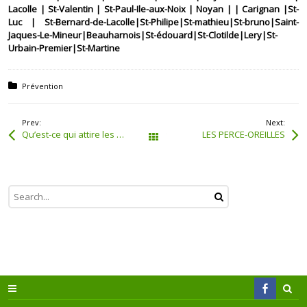
Lacolle | St-Valentin | St-Paul-Ile-aux-Noix | Noyan | | Carignan |St-
Luc | St-Bernard-de-Lacolle|St-Philipe|St-mathieu|St-bruno|Saint-
Jaques-Le-Mineur|Beauharnois|St-édouard|St-Clotilde|Lery|St-
Urbain-Premier|St-Martine
Posted in:
Prévention
Prev:
Next:
Qu’est-ce qui attire les fourmis chez vous?
LES PERCE-OREILLES
Tous les articles