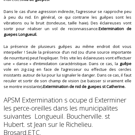
Dans le cas d’une agression indirecte, l’agresseur se rapproche peu
à peu du nid. En général, ce qui contrarie les guêpes sont les
vibrations ou le bruit (tondeuse, taille haie). Des éclaireuses vont
sortir pour réaliser un vol de reconnaissance.
Extermination de
guepes Longueuil.
La présence de plusieurs guêpes au même endroit doit vous
interpeller ! Seule la présence d’un nid (ou d’une source importante
de nourriture) peut l’expliquer. Très vite les éclaireuses vont effectuer
une « danse » d’intimidation caractéristique. Dans ce cas, la
guêpe
vole en zig-zag en face de l’agresseur ou effectue des cercles
insistants autour de lui pour lui signaler le danger. Dans ce cas, il faut
reculer et sortir de son champ de vision (se baisser si vraiment elle
se montre insistante)
.Extermination de nid de guepes st Catherine.
APSM Extermination s ocupe d Exterminer
les perce-oreilles dans les municipalites
suivantes Longueuil. Boucherville. st
Hubert. st Jean sur le Richelieu.
Brosard.ETC.