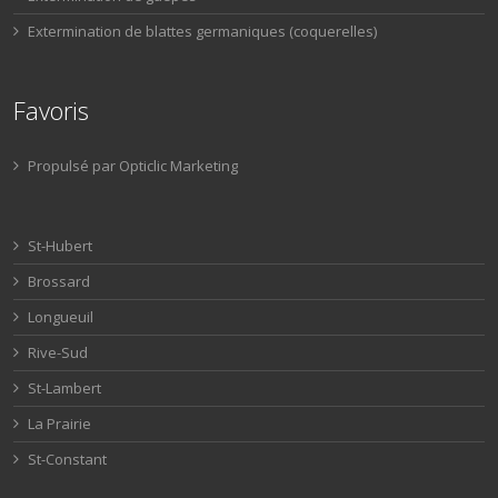
Extermination de blattes germaniques (coquerelles)
Favoris
Propulsé par Opticlic Marketing
St-Hubert
Brossard
Longueuil
Rive-Sud
St-Lambert
La Prairie
St-Constant