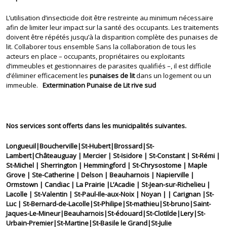
L’utilisation d’insecticide doit être restreinte au minimum nécessaire
afin de limiter leur impact sur la santé des occupants. Les traitements
doivent être répétés jusqu’à la disparition complète des punaises de
lit. Collaborer tous ensemble Sans la collaboration de tous les
acteurs en place – occupants, propriétaires ou exploitants
d’immeubles et gestionnaires de parasites qualifiés –, il est difficile
d’éliminer efficacement les
punaises de lit
dans un logement ou un
immeuble.
Extermination Punaise de Lit rive sud
Nos services sont offerts dans les municipalités suivantes.
Longueuil|Boucherville|St-Hubert|Brossard|St-
Lambert|Châteauguay | Mercier | St-Isidore | St-Constant | St-Rémi |
St-Michel | Sherrington | Hemmingford | St-Chrysostome | Maple
Grove | Ste-Catherine | Delson | Beauharnois | Napierville |
Ormstown | Candiac | La Prairie |L’Acadie | St-Jean-sur-Richelieu |
Lacolle | St-Valentin | St-Paul-Ile-aux-Noix | Noyan | | Carignan |St-
Luc | St-Bernard-de-Lacolle|St-Philipe|St-mathieu|St-bruno|Saint-
Jaques-Le-Mineur|Beauharnois|St-édouard|St-Clotilde|Lery|St-
Urbain-Premier|St-Martine|St-Basile le Grand|St-Julie