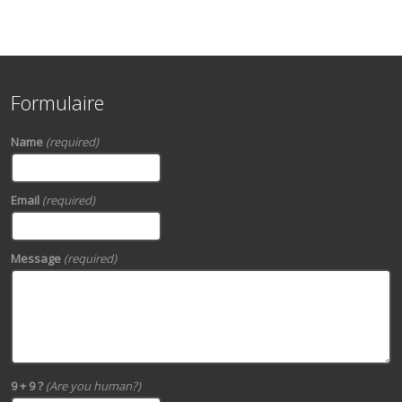
Formulaire
Name
(required)
Email
(required)
Message
(required)
9 + 9 ?
(Are you human?)