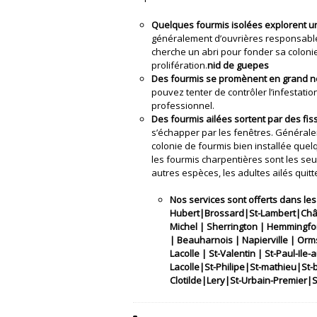
Quelques fourmis isolées explorent un
généralement d’ouvrières responsables
cherche un abri pour fonder sa colonie.
prolifération.
nid de guepes
Des fourmis se promènent en grand no
pouvez tenter de contrôler l’infestati
professionnel.
Des fourmis ailées sortent par des fi
s’échapper par les fenêtres. Générale
colonie de fourmis bien installée que
les fourmis charpentières sont les seu
autres espèces, les adultes ailés quitte
Nos services sont offerts dans les
Hubert|Brossard|St-Lambert|Châtea
Michel | Sherrington | Hemmingfo
| Beauharnois | Napierville | Orms
Lacolle | St-Valentin | St-Paul-Ile
Lacolle|St-Philipe|St-mathieu|S
Clotilde|Lery|St-Urbain-Premier|St