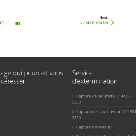
Next:
RES
LYGAEUS KALMII
Tous les articles
age qui pourrait vous
Service
ntéresser
d’extermination
Capture de moufette. 514-951-
5350
Capture de raton laveur. 514-951
5350
Capture d’animaux