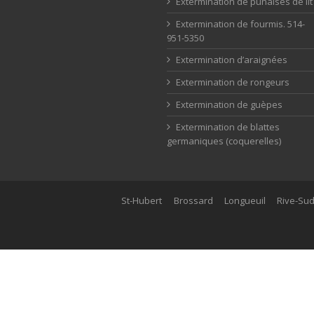
Extermination de punaises de lit
Extermination de fourmis. 514-
951-5350
Extermination d’araignées
Extermination de rongeurs
Extermination de guèpes
Extermination de blattes
germaniques (coquerelles)
St-Hubert
Brossard
Longueuil
Rive-Su