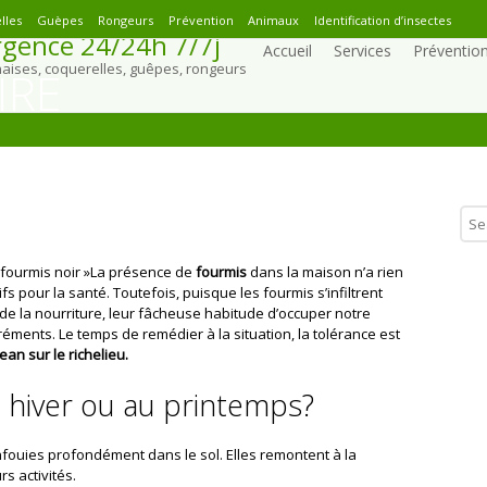
lles
Guèpes
Rongeurs
Prévention
Animaux
Identification d’insectes
gence 24/24h 7/7j
Accueil
Services
Préventio
naises, coquerelles, guêpes, rongeurs
IRE
La présence de
fourmis
dans la maison n’a rien
fs pour la santé. Toutefois, puisque les fourmis s’infiltrent
de la nourriture, leur fâcheuse habitude d’occuper notre
ents. Le temps de remédier à la situation, la tolérance est
ean sur le richelieu.
n hiver ou au printemps?
fouies profondément dans le sol. Elles remontent à la
s activités.