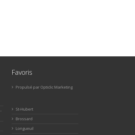
Favoris
Propulsé par Opticlic Marketing
St-Hubert
-
Brossard
Longueuil