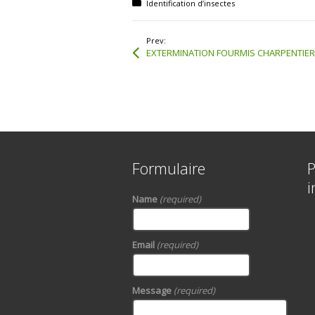
Posted in:
Identification d’insectes
Prev:
EXTERMINATION FOURMIS CHARPENTIE
Formulaire
P
i
Name
(required)
Email
(required)
Message
(required)