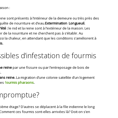
aison :
reine sont présents à l’intérieur de la demeure ou très près des
quête de nourriture et d’eau.
Extermination Longueuil.
été :
le nid et la reine sont à l’extérieur de la maison. Les
 de la nourriture et ne cherchent pas à s’établir. Au
si la chaleur, en attendant que les conditions s’améliorent à
s.
ibles d’infestation de fourmis
ne reine
par une fissure ou par l’entreposage de bois de
.
ans reine.
La migration d’une colonie satellite d’un logement
les
f
ourmis pharaons
.
e impromptue?
ème étage? D’autres se déplacent à la file indienne le long
 Comment ces fourmis sont-elles arrivées là? Doit-on s’en