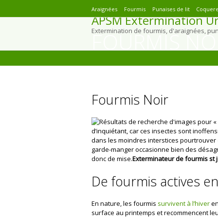
Araignées
Fourmis
Punaises de lit
Coquere
APSM Extermination Ur
Extermination de fourmis, d'araignées, pu
FOURMIS NO
You are here:
Fourmis Noir
d’inquiétant, car ces insectes sont inoffensi
dans les moindres interstices pourtrouver 
garde-manger occasionne bien des désagrém
donc de mise.
Exterminateur de fourmis st j
De fourmis actives e
En nature, les fourmis
survivent à l’hiver
en
surface au printemps et recommencent leur