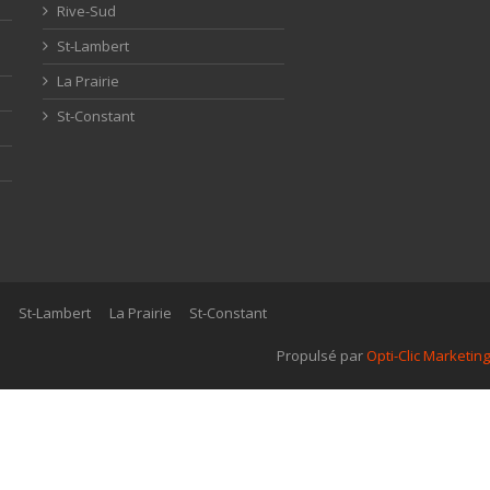
Rive-Sud
St-Lambert
La Prairie
St-Constant
d
St-Lambert
La Prairie
St-Constant
Propulsé par
Opti-Clic Marketing