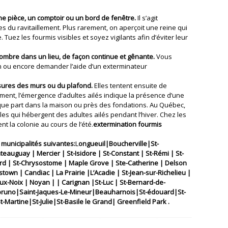
e pièce, un comptoir ou un bord de fenêtre.
Il s’agit
 du ravitaillement. Plus rarement, on aperçoit une reine qui
 Tuez les fourmis visibles et soyez vigilants afin d’éviter leur
mbre dans un lieu, de façon continue et gênante.
Vous
on ou encore demander l’aide d’un exterminateur
ssures des murs ou du plafond.
Elles tentent ensuite de
ment, l’émergence d’adultes ailés indique la présence d’une
lque part dans la maison ou près des fondations. Au Québec,
les qui hébergent des adultes ailés pendant l’hiver. Chez les
nt la colonie au cours de l’été.
extermination fourmis
 municipalités suivantes:
L
ongueuil|Boucherville|St-
uguay | Mercier | St-Isidore | St-Constant | St-Rémi | St-
rd | St-Chrysostome | Maple Grove | Ste-Catherine | Delson
town | Candiac | La Prairie |L’Acadie | St-Jean-sur-Richelieu |
-aux-Noix | Noyan | | Carignan |St-Luc | St-Bernard-de-
t-bruno|Saint-Jaques-Le-Mineur|Beauharnois|St-édouard|St-
-Martine|St-Julie|St-Basile le Grand| Greenfield Park .