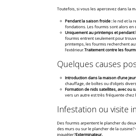
Toutefois, si vous les apercevez dans la m
Pendant la saison froide :
le nid et la 
fondations. Les fourmis sont alors en 
Uniquement au printemps et pendant l’
fourmis entrent seulement pour trouver
printemps, les fourmis recherchent aus
l’extérieur.
Traitement contre les fourmi
Quelques causes poss
Introduction dans la maison d’une jeu
chauffage, de boîtes ou d’objets divers
Formation de nids satellites, avec ou s
vers un autre est très fréquente chez 
Infestation ou visit
Des fourmis arpentent le plancher du deuxi
des murs ou sur le plancher de la cuisine?
inquiéter?
Exterminateur.