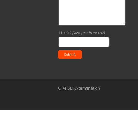
11 + 8 ?
(Are you human?)
Submit
© APSM Extermination