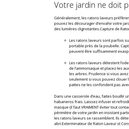
Votre jardin ne doit p
Généralement, les ratons laveurs préfèrent
pouvez les décourager d’envahir votre jar
des lumières clignotantes.Capture de Raton
Les ratons laveurs sont parfois sur
portable près de la poubelle. Cap
peuvent être suffisamment exasp
Les ratons laveurs détestent l’od
de l’ammoniaque et placez-les aux
les arbres. Prudence si vous avez
seulement si vous pouvez clouer 
pattes ne les confondent pas avec
Dans une casserole d’eau, faites bouillir
habaneros frais. Laissez infuser et refroi
masque (il faut VRAIMENT éviter tout contac
périmètre de votre jardin en insistant part
les ratons laveurs se rassemblent. Ils déte
abri.Exterminateur de Raton Laveur st Con