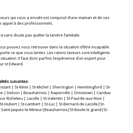
aveurs qui vous a envahi est composé d’une maman et de ses
re appel à des professionnels.
sans doute pas quitter la tanière familiale.
ous pouvez vous retrouver dans la situation d’être incapable
porte ce que vous tentez. Les ratons laveurs sont intelligents
situation. Il faut donc parfois l’expérience d’un expert pour
ur st Edward.
lités suivantes:
nstant | St-Rémi | St-Michel | Sherrington | Hemmingford | St-
e | Delson | Beauharnois | Napierville | Ormstown | Candiac
sur-Richelieu | Lacolle | St-Valentin | St-Paul-Ile-aux-Noix |
St-Hubert | St-Lambert | St-Luc | St-Bernard-de-Lacolle|St-
|Saint-Jaques-le-Mineur|Beauharnois|St-Basile le grand|St-