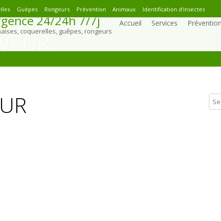
lles
Guèpes
Rongeurs
Prévention
Animaux
Identification d’insectes
gence 24/24h 7/7j
Accueil
Services
Préventio
naises, coquerelles, guêpes, rongeurs
VEUR.
EUR