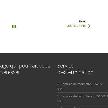
Next:
LES FOURMIS
Tous les articles
age qui pourrait vous
Service
ntéresser
d’extermination
Capture de moufette. 514-951-
5350
Capture de raton laveur. 514-951
5350