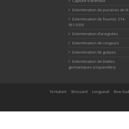
Capture d’animaux
Extermination de punaises de lit
Extermination de fourmis. 514-
951-5350
Extermination d’araignées
Extermination de rongeurs
Extermination de guèpes
Extermination de blattes
germaniques (coquerelles)
St-Hubert
Brossard
Longueuil
Rive-Su