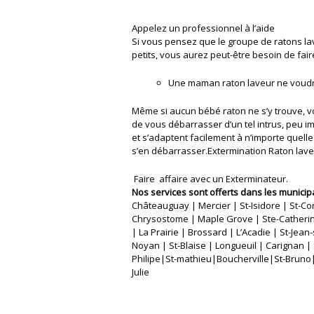
Appelez un professionnel à l’aide
Si vous pensez que le groupe de ratons l
petits, vous aurez peut-être besoin de fai
Une maman raton laveur ne voudra 
Même si aucun bébé raton ne s’y trouve, v
de vous débarrasser d’un tel intrus, peu im
et s’adaptent facilement à n’importe quelle 
s’en débarrasser.Extermination Raton lave
Faire affaire avec un Exterminateur.
Nos services sont offerts dans les municipa
Châteauguay | Mercier | St-Isidore | St-Co
Chrysostome | Maple Grove | Ste-Catherin
| La Prairie | Brossard | L’Acadie | St-Jean-
Noyan | St-Blaise | Longueuil | Carignan | 
Philipe|St-mathieu|Boucherville|St-Bruno
Julie