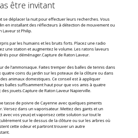
as être invitant
 se déplacer la nuit pour effectuer leurs recherches. Vous
din en installant des réflecteurs à détection de mouvement ou
 Laveur st Philip.
pris par les humains et les bruits forts. Placez une radio
tez une station et augmentez le volume. Les ratons laveurs
érés pour déménager.Capture de Raton Laveur.
eur de l’ammoniaque. Faites tremper des balles de tennis dans
 quatre coins du jardin sur les poteaux de la clôture ou dans
 des animaux domestiques. Ce conseil est à appliquer
les balles suffisamment haut pour que vos amis à quatre
 des jouets.Capture de Raton Laveur Napierville.
 une tasse de poivre de Cayenne avec quelques piments
dir. Versez dans un vaporisateur. Mettez des gants et un
t avec vos yeux) et vaporisez cette solution sur tout le
iculièrement sur le dessus de la clôture ou sur les arbres où
stent cette odeur et partiront trouver un autre
stant.