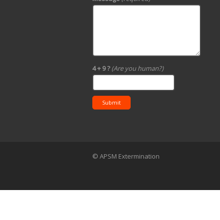
4 + 9 ?
(Are you human?)
Submit
© APSM Extermination