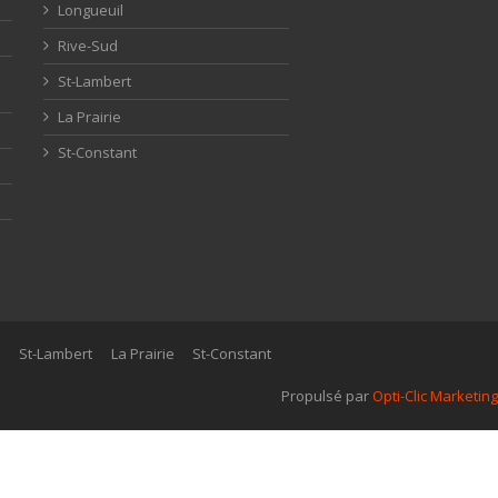
Longueuil
Rive-Sud
St-Lambert
La Prairie
St-Constant
d
St-Lambert
La Prairie
St-Constant
Propulsé par
Opti-Clic Marketing