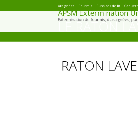
Araignées
Fourmis
Punaises de lit
Coquere
APSM Extermination Ur
Extermination de fourmis, d'araignées, pu
LE RATON LA
You are here:
RATON LAV