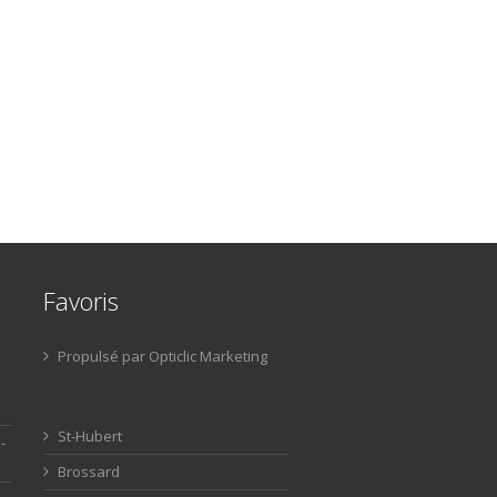
Favoris
Propulsé par Opticlic Marketing
St-Hubert
-
Brossard