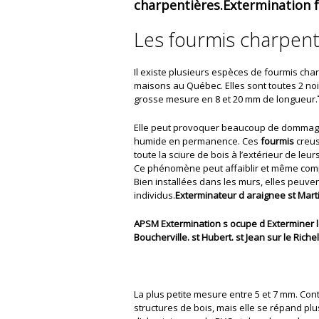
charpentières.Extermination 
Les fourmis charpen
Il existe plusieurs espèces de fourmis cha
maisons au Québec. Elles sont toutes 2 noir
grosse mesure en 8 et 20 mm de longueur.
Elle peut provoquer beaucoup de dommages à
humide en permanence. Ces
fourmis
creus
toute la sciure de bois à l’extérieur de leur
Ce phénomène peut affaiblir et même comp
Bien installées dans les murs, elles peuv
individus.
Exterminateur d araignee st Mart
APSM Extermination s ocupe d Exterminer l
Boucherville. st Hubert. st Jean sur le Riche
La plus petite mesure entre 5 et 7 mm. Con
structures de bois, mais elle se répand pl