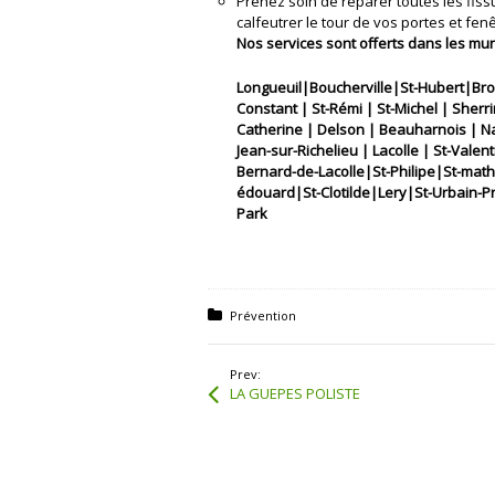
Prenez soin de réparer toutes les fiss
calfeutrer le tour de vos portes et fenê
Nos services sont offerts dans les mun
Longueuil|Boucherville|St-Hubert|Bro
Constant | St-Rémi | St-Michel | Sher
Catherine | Delson | Beauharnois | Nap
Jean-sur-Richelieu | Lacolle | St-Valent
Bernard-de-Lacolle|St-Philipe|St-mat
édouard|St-Clotilde|Lery|St-Urbain-Pr
Park
Posted in:
Prévention
Prev:
LA GUEPES POLISTE