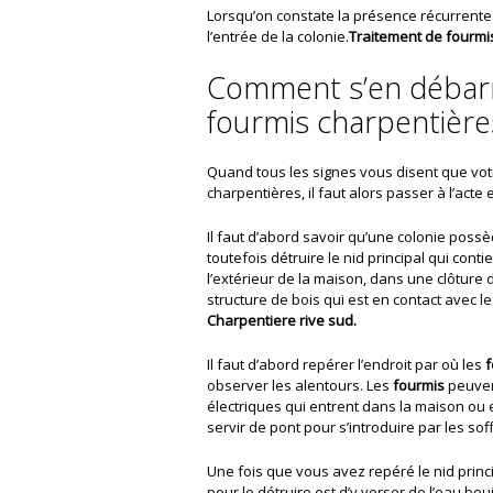
Lorsqu’on constate la présence récurrente 
l’entrée de la colonie.
Traitement de fourmi
Comment s’en débarra
fourmis charpentière
Quand tous les signes vous disent que votr
charpentières, il faut alors passer à l’acte e
Il faut d’abord savoir qu’une colonie possède
toutefois détruire le nid principal qui conti
l’extérieur de la maison, dans une clôture
structure de bois qui est en contact avec l
Charpentiere rive sud.
Il faut d’abord repérer l’endroit par où les
f
observer les alentours. Les
fourmis
peuvent
électriques qui entrent dans la maison ou 
servir de pont pour s’introduire par les soff
Une fois que vous avez repéré le nid principa
pour le détruire est d’y verser de l’eau bouil