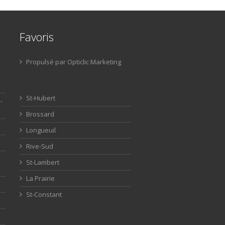
Favoris
Propulsé par Opticlic Marketing
St-Hubert
-
Brossard
Longueuil
Rive-Sud
St-Lambert
La Prairie
St-Constant