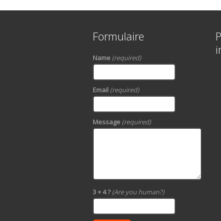
Formulaire
P
i
Name
(required)
Email
(required)
Message
(required)
3 + 4 ?
(Are you human?)