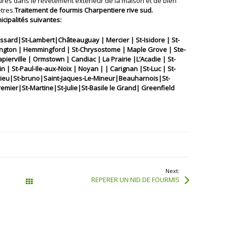
ures dans le revêtement extérieur de la maison et de bien
tres.
Traitement de fourmis Charpentiere rive sud.
icipalités suivantes:
ssard|St-Lambert|Châteauguay | Mercier | St-Isidore | St-
rington | Hemmingford | St-Chrysostome | Maple Grove | Ste-
ierville | Ormstown | Candiac | La Prairie |L’Acadie | St-
in | St-Paul-Ile-aux-Noix | Noyan | | Carignan |St-Luc | St-
hieu|St-bruno|Saint-Jaques-Le-Mineur|Beauharnois|St-
emier|St-Martine|St-Julie|St-Basile le Grand| Greenfield
Next:
REPERER UN NID DE FOURMIS
Tous les articles