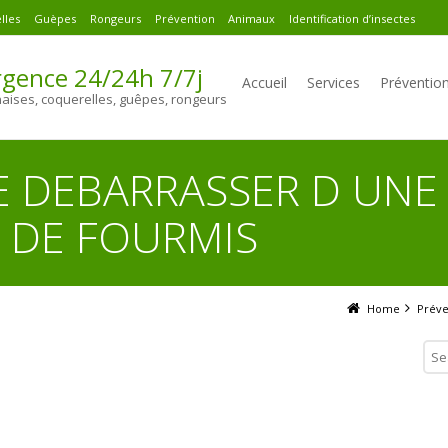
lles
Guèpes
Rongeurs
Prévention
Animaux
Identification d’insectes
gence 24/24h 7/7j
Accueil
Services
Préventio
naises, coquerelles, guêpes, rongeurs
 DEBARRASSER D UNE
 DE FOURMIS
Home
Préve