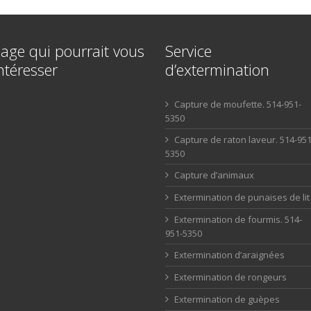
age qui pourrait vous
Service
ntéresser
d’extermination
Capture de moufette. 514-951-
5350
Capture de raton laveur. 514-951
5350
Capture d’animaux
Extermination de punaises de lit
Extermination de fourmis. 514-
951-5350
Extermination d’araignées
Extermination de rongeurs
Extermination de guèpes