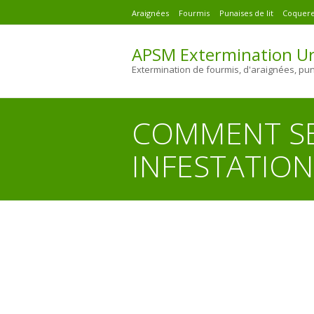
Araignées
Fourmis
Punaises de lit
Coquere
APSM Extermination Ur
Extermination de fourmis, d'araignées, pu
COMMENT SE
INFESTATION
You are here: