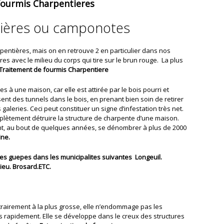
fourmis Charpentieres
tières ou camponotes
rpentières, mais on en retrouve 2 en particulier dans nos
es avec le milieu du corps qui tire sur le brun rouge. La plus
Traitement de fourmis Charpentiere
 une maison, car elle est attirée par le bois pourri et
ent des tunnels dans le bois, en prenant bien soin de retirer
s galeries. Ceci peut constituer un signe d’infestation très net.
lètement détruire la structure de charpente d’une maison.
ent, au bout de quelques années, se dénombrer à plus de 2000
ine.
es guepes dans les municipalites suivantes Longeuil.
lieu. Brosard.ETC.
trairement à la plus grosse, elle n’endommage pas les
us rapidement. Elle se développe dans le creux des structures