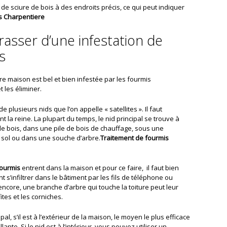
de sciure de bois à des endroits précis, ce qui peut indiquer
s Charpentiere
sser d’une infestation de
s
e maison est bel et bien infestée par les fourmis
t les éliminer.
 plusieurs nids que l’on appelle « satellites ». Il faut
ent la reine. La plupart du temps, le nid principal se trouve à
 de bois, dans une pile de bois de chauffage, sous une
e sol ou dans une souche d’arbre.
Traitement de fourmis
ourmis
entrent dans la maison et pour ce faire, il faut bien
 s’infiltrer dans le bâtiment par les fils de téléphone ou
encore, une branche d’arbre qui touche la toiture peut leur
ites et les corniches.
l, s’il est à l’extérieur de la maison, le moyen le plus efficace
lante. Si le nid est à l’intérieur, vous pouvez utiliser un