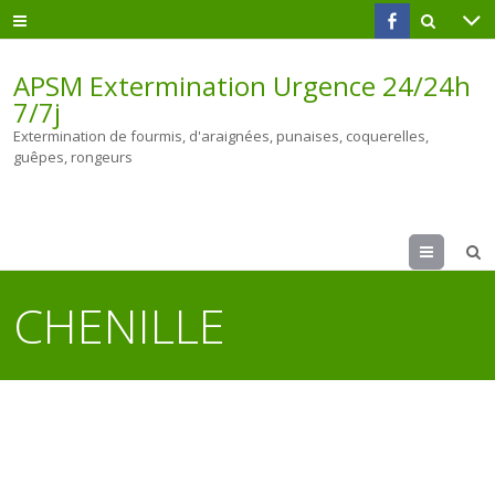
APSM Extermination Urgence 24/24h
7/7j
Extermination de fourmis, d'araignées, punaises, coquerelles,
guêpes, rongeurs
Menu
CHENILLE
CHENILLE