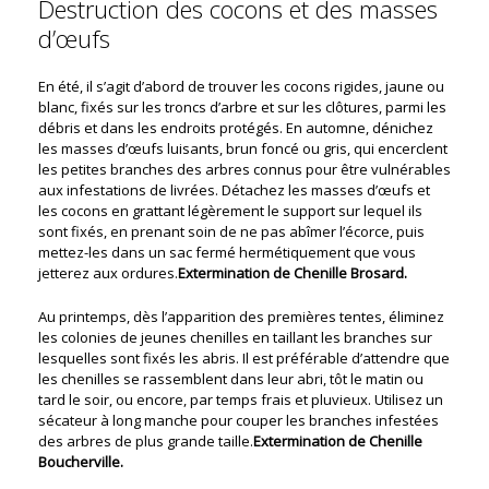
Destruction des cocons et des masses
d’œufs
En été, il s’agit d’abord de trouver les cocons rigides, jaune ou
blanc, fixés sur les troncs d’arbre et sur les clôtures, parmi les
débris et dans les endroits protégés. En automne, dénichez
les masses d’œufs luisants, brun foncé ou gris, qui encerclent
les petites branches des arbres connus pour être vulnérables
aux infestations de livrées. Détachez les masses d’œufs et
les cocons en grattant légèrement le support sur lequel ils
sont fixés, en prenant soin de ne pas abîmer l’écorce, puis
mettez-les dans un sac fermé hermétiquement que vous
jetterez aux ordures.
Extermination de Chenille Brosard.
Au printemps, dès l’apparition des premières tentes, éliminez
les colonies de jeunes chenilles en taillant les branches sur
lesquelles sont fixés les abris. Il est préférable d’attendre que
les chenilles se rassemblent dans leur abri, tôt le matin ou
tard le soir, ou encore, par temps frais et pluvieux. Utilisez un
sécateur à long manche pour couper les branches infestées
des arbres de plus grande taille.
Extermination de Chenille
Boucherville.