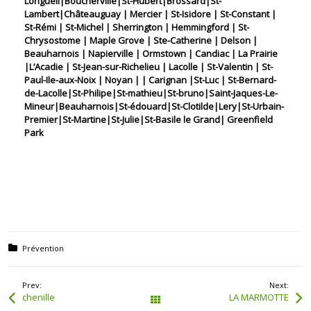
Longueil|Boucherville|St-Hubert|Brossard|St-
Lambert|Châteauguay | Mercier | St-Isidore | St-Constant |
St-Rémi | St-Michel | Sherrington | Hemmingford | St-
Chrysostome | Maple Grove | Ste-Catherine | Delson |
Beauharnois | Napierville | Ormstown | Candiac | La Prairie
|L’Acadie | St-Jean-sur-Richelieu | Lacolle | St-Valentin | St-
Paul-Ile-aux-Noix | Noyan | | Carignan |St-Luc | St-Bernard-
de-Lacolle|St-Philipe|St-mathieu|St-bruno|Saint-Jaques-Le-
Mineur|Beauharnois|St-édouard|St-Clotilde|Lery|St-Urbain-
Premier|St-Martine|St-Julie|St-Basile le Grand| Greenfield
Park
Posted in:
Prévention
Prev:
Next:
chenille
LA MARMOTTE
Tous les articles