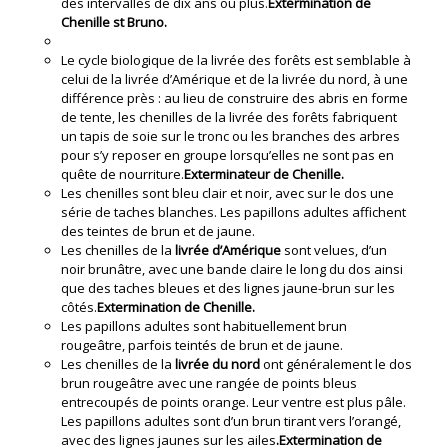
des intervalles de dix ans ou plus.
Extermination de
Chenille st Bruno.
Le cycle biologique de la livrée des forêts est semblable à
celui de la livrée d’Amérique et de la livrée du nord, à une
différence près : au lieu de construire des abris en forme
de tente, les chenilles de la livrée des forêts fabriquent
un tapis de soie sur le tronc ou les branches des arbres
pour s’y reposer en groupe lorsqu’elles ne sont pas en
quête de nourriture.
Exterminateur de Chenille.
Les chenilles sont bleu clair et noir, avec sur le dos une
série de taches blanches. Les papillons adultes affichent
des teintes de brun et de jaune.
Les chenilles de la
livrée d’Amérique
sont velues, d’un
noir brunâtre, avec une bande claire le long du dos ainsi
que des taches bleues et des lignes jaune-brun sur les
côtés.
Extermination de Chenille.
Les papillons adultes sont habituellement brun
rougeâtre, parfois teintés de brun et de jaune.
Les chenilles de la
livrée du nord
ont généralement le dos
brun rougeâtre avec une rangée de points bleus
entrecoupés de points orange. Leur ventre est plus pâle.
Les papillons adultes sont d’un brun tirant vers l’orangé,
avec des lignes jaunes sur les ailes
.Extermination de