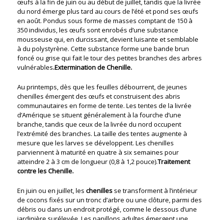
œufs à la fin de juin ou au début de juillet, tandis que la livrée
du nord émerge plus tard au cours de l’été et pond ses œufs
en août. Pondus sous forme de masses comptant de 150 à
350 individus, les œufs sont enrobés d’une substance
mousseuse qui, en durcissant, devient luisante et semblable
à du polystyrène. Cette substance forme une bande brun
foncé ou grise qui fait le tour des petites branches des arbres
vulnérables
.Extermination de Chenille.
Au printemps, dès que les feuilles débourrent, de jeunes
chenilles émergent des œufs et construisent des abris
communautaires en forme de tente. Les tentes de la livrée
d’Amérique se situent généralement à la fourche d’une
branche, tandis que ceux de la livrée du nord occupent
l’extrémité des branches. La taille des tentes augmente à
mesure que les larves se développent. Les chenilles
parviennent à maturité en quatre à six semaines pour
atteindre 2 à 3 cm de longueur (0,8 à 1,2 pouce).
Traitement
contre les Chenille.
En juin ou en juillet, les
chenilles
se transforment à l’intérieur
de cocons fixés sur un tronc d’arbre ou une clôture, parmi des
débris ou dans un endroit protégé, comme le dessous d’une
jardinière surélevée. Les papillons adultes émergent une