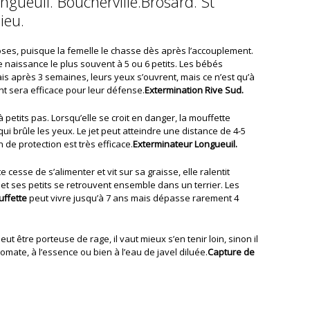
ngueuil. Boucherville.Brosard. St
ieu.
oses, puisque la femelle le chasse dès après l’accouplement.
e naissance le plus souvent à 5 ou 6 petits. Les bébés
s après 3 semaines, leurs yeux s’ouvrent, mais ce n’est qu’à
t sera efficace pour leur défense.
Extermination Rive Sud.
petits pas. Lorsqu’elle se croit en danger, la mouffette
qui brûle les yeux. Le jet peut atteindre une distance de 4-5
e protection est très efficace.
Exterminateur Longueuil.
 cesse de s’alimenter et vit sur sa graisse, elle ralentit
 et ses petits se retrouvent ensemble dans un terrier. Les
ffette
peut vivre jusqu’à 7 ans mais dépasse rarement 4
ut être porteuse de rage, il vaut mieux s’en tenir loin, sinon il
omate, à l’essence ou bien à l’eau de javel diluée.
Capture de