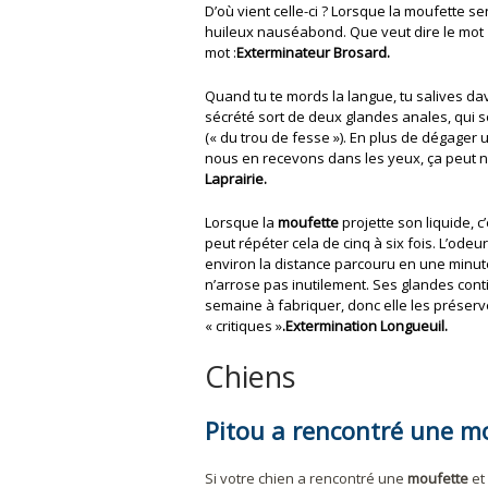
D’où vient celle-ci ? Lorsque la moufette se
huileux nauséabond. Que veut dire le mot « 
mot :
Exterminateur Brosard.
Quand tu te mords la langue, tu salives dava
sécrété sort de deux glandes anales, qui son
(« du trou de fesse »). En plus de dégager u
nous en recevons dans les yeux, ça peut 
Laprairie.
Lorsque la
moufette
projette son liquide, c
peut répéter cela de cinq à six fois. L’odeur
environ la distance parcouru en une minute
n’arrose pas inutilement. Ses glandes cont
semaine à fabriquer, donc elle les préserve
« critiques »
.Extermination Longueuil.
Chiens
Pitou a rencontré une m
Si votre chien a rencontré une
moufette
et