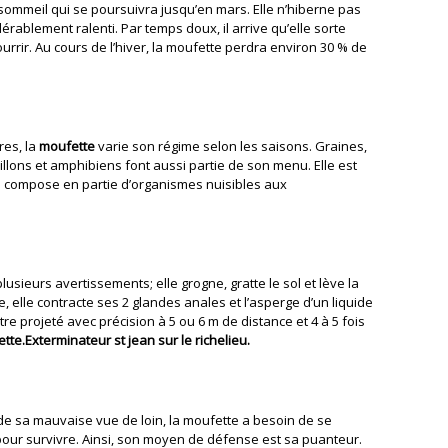
ommeil qui se poursuivra jusqu’en mars. Elle n’hiberne pas
rablement ralenti. Par temps doux, il arrive qu’elle sorte
urrir. Au cours de l’hiver, la moufette perdra environ 30 % de
es, la
moufette
varie son régime selon les saisons. Graines,
isillons et amphibiens font aussi partie de son menu. Elle est
se compose en partie d’organismes nuisibles aux
sieurs avertissements; elle grogne, gratte le sol et lève la
e, elle contracte ses 2 glandes anales et l’asperge d’un liquide
e projeté avec précision à 5 ou 6 m de distance et 4 à 5 fois
tte.Exterminateur st jean sur le richelieu.
e sa mauvaise vue de loin, la moufette a besoin de se
our survivre. Ainsi, son moyen de défense est sa puanteur.