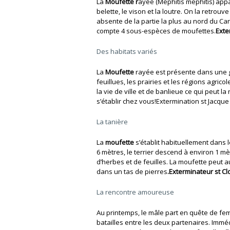
La
Moufette r
ayée (Mephitis mephitis) appar
belette, le vison et la loutre. On la retrouv
absente de la partie la plus au nord du Ca
compte 4 sous-espèces de moufettes.
Exte
Des habitats variés
La
Moufette
rayée est présente dans une gr
feuillues, les prairies et les régions agrico
la vie de ville et de banlieue ce qui peut l
s’établir chez vous!Extermination st Jacque
La tanière
La
moufette
s’établit habituellement dans 
6 mètres, le terrier descend à environ 1 mèt
d’herbes et de feuilles. La moufette peut 
dans un tas de pierres
.Exterminateur st Clo
La rencontre amoureuse
Au printemps, le mâle part en quête de f
batailles entre les deux partenaires. Immé