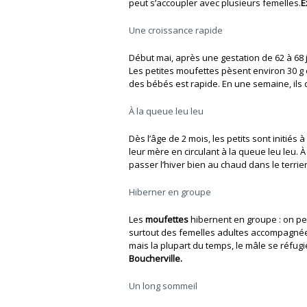
peut s’accoupler avec plusieurs femelles.
E
Une croissance rapide
Début mai, après une gestation de 62 à 68 
Les petites moufettes pèsent environ 30 g
des bébés est rapide. En une semaine, ils 
À la queue leu leu
Dès l’âge de 2 mois, les petits sont initiés à
leur mère en circulant à la queue leu leu. 
passer l’hiver bien au chaud dans le terri
Hiberner en groupe
Les
moufettes
hibernent en groupe : on peu
surtout des femelles adultes accompagnées 
mais la plupart du temps, le mâle se réfugi
Boucherville.
Un long sommeil