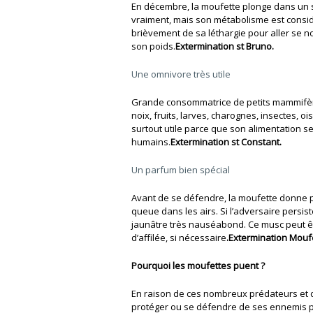
En décembre, la moufette plonge dans un s
vraiment, mais son métabolisme est considé
brièvement de sa léthargie pour aller se no
son poids.
Extermination st Bruno.
Une omnivore très utile
Grande consommatrice de petits mammifèr
noix, fruits, larves, charognes, insectes, o
surtout utile parce que son alimentation 
humains.
Extermination st Constant.
Un parfum bien spécial
Avant de se défendre, la moufette donne plu
queue dans les airs. Si l’adversaire persist
jaunâtre très nauséabond. Ce musc peut êtr
d’affilée, si nécessaire
.Extermination
Moufe
Pourquoi les moufettes puent ?
En raison de ces nombreux prédateurs et d
protéger ou se défendre de ses ennemis p