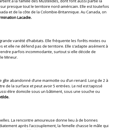
tient à la famille des Mustélidés, dont font aussi partie la
e sur presque tout le territoire nord-américain. Elle est toutefois
nada et de la côte de la Colombie-Britannique. Au Canada, on
rmination Lacadie.
ande variété d’habitats. Elle fréquente les forêts mixtes ou
les et elle ne défend pas de territoire. Elle s’adapte aisément à
a rendre parfois incommodante, surtout si elle décide de
 le Mineur.
le gîte abandonné d’une marmotte ou d’un renard. Long de 2 à
re de la surface et peut avoir 5 entrées. Le nid est tapissé
aussi élire domicile sous un bâtiment, sous une souche ou
tilde.
emelles. La rencontre amoureuse donne lieu à de bonnes
diatement après l’accouplement, la femelle chasse le mâle qui