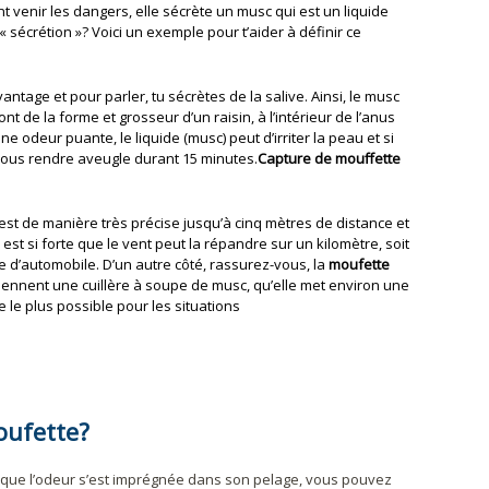
nt venir les dangers, elle sécrète un musc qui est un liquide
sécrétion »? Voici un exemple pour t’aider à définir ce
ntage et pour parler, tu sécrètes de la salive. Ainsi, le musc
t de la forme et grosseur d’un raisin, à l’intérieur de l’anus
ne odeur puante, le liquide (musc) peut d’irriter la peau et si
nous rendre aveugle durant 15 minutes.
Capture de mouffette
’est de manière très précise jusqu’à cinq mètres de distance et
 est si forte que le vent peut la répandre sur un kilomètre, soit
 d’automobile. D’un autre côté, rassurez-vous, la
moufette
iennent une cuillère à soupe de musc, qu’elle met environ une
 le plus possible pour les situations
oufette?
 que l’odeur s’est imprégnée dans son pelage, vous pouvez