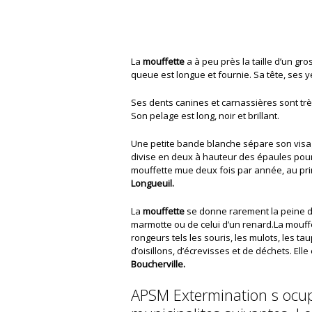
La
mouffette
a à peu près la taille d’un gros
queue est longue et fournie. Sa tête, ses ye
Ses dents canines et carnassières sont trè
Son pelage est long, noir et brillant.
Une petite bande blanche sépare son visag
divise en deux à hauteur des épaules pour 
mouffette mue deux fois par année, au pri
Longueuil.
La
mouffette
se donne rarement la peine de 
marmotte ou de celui d’un renard.La mouffe
rongeurs tels les souris, les mulots, les ta
d’oisillons, d’écrevisses et de déchets. El
Boucherville.
APSM Extermination s ocup