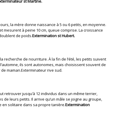
xterminateur st Martine.
jours, la mère donne naissance à 5 ou 6 petits, en moyenne.
 et mesurent à peine 10 cm, queue comprise. La croissance
doublent de poids.
Extermination st Hubert.
 la recherche de nourriture. À la fin de l’été, les petits suivent
À l’automne, ils sont autonomes, mais choisissent souvent de
er de maman.Exterminateur rive sud.
t retrouver jusqu’à 12 individus dans un même terrier,
de leurs petits. Il arrive qu’un mâle se joigne au groupe,
e en solitaire dans sa propre tanière.
Extermination