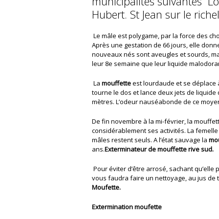
municipalites suivantes Lo
Hubert. St Jean sur le richel
Le mâle est polygame, par la force des ch
Après une gestation de 66 jours, elle donn
nouveaux nés sont aveugles et sourds, mai
leur 8e semaine que leur liquide malodoran
La
mouffette
est lourdaude et se déplace à 
tourne le dos et lance deux jets de liquide 
mètres. L’odeur nauséabonde de ce moyen d
De fin novembre à la mi-février, la mouffette
considérablement ses activités. La femelle
mâles restent seuls. A l’état sauvage la
mou
ans.
Exterminateur de mouffette rive sud.
Pour éviter d’être arrosé, sachant qu’elle pe
vous faudra faire un nettoyage, au jus de t
Moufette.
Extermination moufette