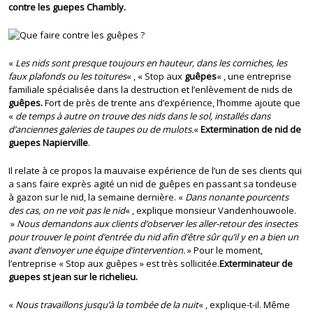
contre les guepes Chambly.
«
Les nids sont presque toujours en hauteur, dans les corniches, les
faux plafonds ou les toitures
« , « Stop aux
guêpes
« , une entreprise
familiale spécialisée dans la destruction et l’enlèvement de nids de
guêpes.
Fort de près de trente ans d’expérience, l’homme ajoute que
«
de temps à autre on trouve des nids dans le sol, installés dans
d’anciennes galeries de taupes ou de mulots.
«
Extermination de
nid de
guepes Napierville
.
Il relate à ce propos la mauvaise expérience de l’un de ses clients qui
a sans faire exprès agité un nid de guêpes en passant sa tondeuse
à gazon sur le nid, la semaine dernière. «
Dans nonante pourcents
des cas, on ne voit pas le nid
« , explique monsieur Vandenhouwoole.
»
Nous demandons aux clients d’observer les aller-retour des insectes
pour trouver le point d’entrée du nid afin d’être sûr qu’il y en a bien un
avant d’envoyer une équipe d’intervention.
» Pour le moment,
l’entreprise « Stop aux guêpes » est très sollicitée.
Exterminateur de
guepes st jean sur le richelieu.
«
Nous travaillons jusqu’à la tombée de la nuit
« , explique-t-il. Même