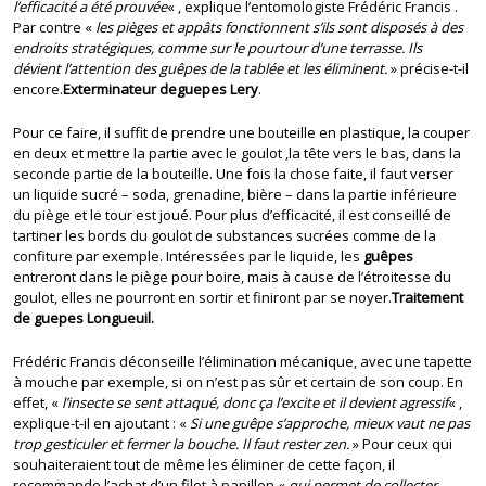
l’efficacité a été prouvée
« , explique l’entomologiste Frédéric Francis .
Par contre «
les pièges et appâts fonctionnent s’ils sont disposés à des
endroits stratégiques, comme sur le pourtour d’une terrasse. Ils
dévient l’attention des guêpes de la tablée et les éliminent.
» précise-t-il
encore.
Exterminateur deguepes Lery
.
Pour ce faire, il suffit de prendre une bouteille en plastique, la couper
en deux et mettre la partie avec le goulot ,la tête vers le bas, dans la
seconde partie de la bouteille. Une fois la chose faite, il faut verser
un liquide sucré – soda, grenadine, bière – dans la partie inférieure
du piège et le tour est joué. Pour plus d’efficacité, il est conseillé de
tartiner les bords du goulot de substances sucrées comme de la
confiture par exemple. Intéressées par le liquide, les
guêpes
entreront dans le piège pour boire, mais à cause de l’étroitesse du
goulot, elles ne pourront en sortir et finiront par se noyer.
Traitement
de guepes Longueuil.
Frédéric Francis déconseille l’élimination mécanique, avec une tapette
à mouche par exemple, si on n’est pas sûr et certain de son coup. En
effet, «
l’insecte se sent attaqué, donc ça l’excite et il devient agressif
« ,
explique-t-il en ajoutant : «
Si une guêpe s’approche, mieux vaut ne pas
trop gesticuler et fermer la bouche. Il faut rester zen.
» Pour ceux qui
souhaiteraient tout de même les éliminer de cette façon, il
recommande l’achat d’un filet à papillon «
qui permet de collecter