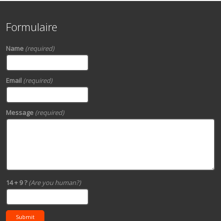
Formulaire
Name
(required)
Email
(required)
Message
(required)
14 + 9 ?
(Are you human?)
Submit