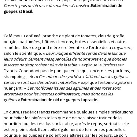
l’insecte puis de l’écraser de manière sécurisée
« .
Extermination de
guepes st Basil.
Café moulu enfumé, branche de plant de tomates, clou de girofle,
bougies parfumées, bâtons d’encens, huiles essentielles et autres
remèdes dits « de grand-mère » relèvent « de l’ordre de la
croyance
« ,
selon le scientifique. «
Leur unique efficacité réside dans le fait que
leurs odeurs viennent masquer celles de nourritures et que donc les
insectes ne s’approchent plus de la table.
» explique le Professeur
Francis. Cependant pas de panique en ce qui concerne les parfums,
shampoings, etc. «
Ces odeurs de synthèse n’attirent pas les guêpes,
car ce ne sont pas des odeurs naturelles
. » explique l’entomologiste en
nuançant : «
Les molécules issues des agrumes et des roses sont
attractives pour les insectes pollinisateurs, mais donc pas les
guêpes.
«
Extermination de nid de guepes Laprairie.
En outre, Frédéric Francis recommande quelques simples précautions
pour éviter les piqûres telles que de ne pas laisser trainer de la
nourriture ou des résidus sur la table, après le repas, surtout si elle
est en plein soleil. Il conseille également de fermer ses poubelles,
pour que les guêpes ne soient pas attirées par les odeurs. Le soir,