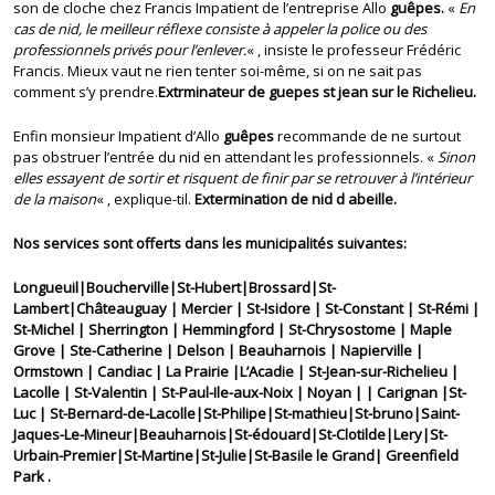
son de cloche chez Francis Impatient de l’entreprise Allo
guêpes.
«
En
cas de nid, le meilleur réflexe consiste à appeler la police ou des
professionnels privés pour l’enlever.
« , insiste le professeur Frédéric
Francis. Mieux vaut ne rien tenter soi-même, si on ne sait pas
comment s’y prendre.
Extrminateur de guepes st jean sur le Richelieu.
Enfin monsieur Impatient d’Allo
guêpes
recommande de ne surtout
pas obstruer l’entrée du nid en attendant les professionnels. «
Sinon
elles essayent de sortir et risquent de finir par se retrouver à l’intérieur
de la maison
« , explique-til.
Extermination de nid d abeille.
Nos services sont offerts dans les municipalités suivantes:
Longueuil|Boucherville|St-Hubert|Brossard|St-
Lambert|Châteauguay | Mercier | St-Isidore | St-Constant | St-Rémi |
St-Michel | Sherrington | Hemmingford | St-Chrysostome | Maple
Grove | Ste-Catherine | Delson | Beauharnois | Napierville |
Ormstown | Candiac | La Prairie |L’Acadie | St-Jean-sur-Richelieu |
Lacolle | St-Valentin | St-Paul-Ile-aux-Noix | Noyan | | Carignan |St-
Luc | St-Bernard-de-Lacolle|St-Philipe|St-mathieu|St-bruno|Saint-
Jaques-Le-Mineur|Beauharnois|St-édouard|St-Clotilde|Lery|St-
Urbain-Premier|St-Martine|St-Julie|St-Basile le Grand| Greenfield
Park .