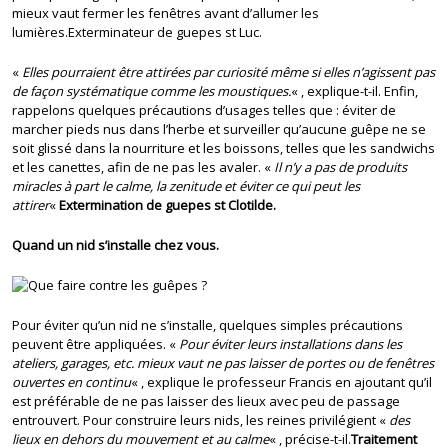
mieux vaut fermer les fenêtres avant d’allumer les
lumières.Exterminateur de guepes st Luc.
«
Elles pourraient être attirées par curiosité même si elles n’agissent pas
de façon systématique comme les moustiques.
« , explique-t-il. Enfin,
rappelons quelques précautions d’usages telles que : éviter de
marcher pieds nus dans l’herbe et surveiller qu’aucune guêpe ne se
soit glissé dans la nourriture et les boissons, telles que les sandwichs
et les canettes, afin de ne pas les avaler. «
Il n’y a pas de produits
miracles à part le calme, la zenitude et éviter ce qui peut les
attirer
«
Extermination de guepes st Clotilde.
Quand un nid s’installe chez vous.
Pour éviter qu’un nid ne s’installe, quelques simples précautions
peuvent être appliquées. «
Pour éviter leurs installations dans les
ateliers, garages, etc. mieux vaut ne pas laisser de portes ou de fenêtres
ouvertes en continu
« , explique le professeur Francis en ajoutant qu’il
est préférable de ne pas laisser des lieux avec peu de passage
entrouvert. Pour construire leurs nids, les reines privilégient «
des
lieux en dehors du mouvement et au calme
« , précise-t-il.
Traitement