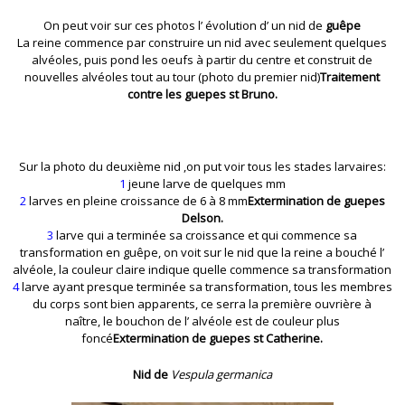
On peut voir sur ces photos l’ évolution d’ un nid de
guêpe
La reine commence par construire un nid avec seulement quelques
alvéoles, puis pond les oeufs à partir du centre et construit de
nouvelles alvéoles tout au tour (photo du premier nid)
Traitement
contre les guepes st Bruno.
Sur la photo du deuxième nid ,on put voir tous les stades larvaires:
1
jeune larve de quelques mm
2
larves en pleine croissance de 6 à 8 mm
Extermination de guepes
Delson.
3
larve qui a terminée sa croissance et qui commence sa
transformation en guêpe, on voit sur le nid que la reine a bouché l’
alvéole, la couleur claire indique quelle commence sa transformation
4
larve ayant presque terminée sa transformation, tous les membres
du corps sont bien apparents, ce serra la première ouvrière à
naître, le bouchon de l’ alvéole est de couleur plus
foncé
Extermination de guepes st Catherine.
Nid de
Vespula germanica