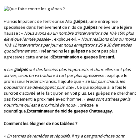
Francis Impatient de l’entreprise Allo
guêpes,
une entreprise
spécialisée dans l’enlèvement de nids de
guêpes
relève une légère
hausse : «
Nous avons eu un nombre d’interventions de 10 è 15% plus
élevé que l’année passée
« , explique-t-il. «
Nous réalisons plus ou moins
10 à 12 interventions par jour et nous enregistrons 25 à 30 demandes
quotidiennement.
» Néanmoins les
guêpes
ne sont pas plus
agressives cette année :d
Extermination e guepes Brosard.
«
Les
guêpes
ont des besoins plus importants et donc elles sont plus
actives, ce qu’on va traduire à tort par plus agressives
« , explique le
professeur Frédéric Francis. Il ajoute que «
s’il fait plus chaud, les
populations se développent plus vite
« . Ce qui explique à la fois le
surcroit d’activité et le fait qu’on en voit plus. Les guêpes ne cherchent
pas forcément la proximité avec l’homme, «
elles sont attirées par la
nourriture qui est à proximité de nous
« , précise le
scientifique.
Exterminateur de nid de guepes Chateaugay.
Comment les éloigner de nos tablées ?
«
En termes de remèdes et répulsifs, il n’y a pas grand-chose dont