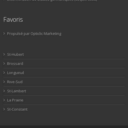
Favoris
Propulsé par Opticlic Marketing
St-Hubert
Brossard
Longueuil
Rive-Sud
St-Lambert
La Prairie
St-Constant