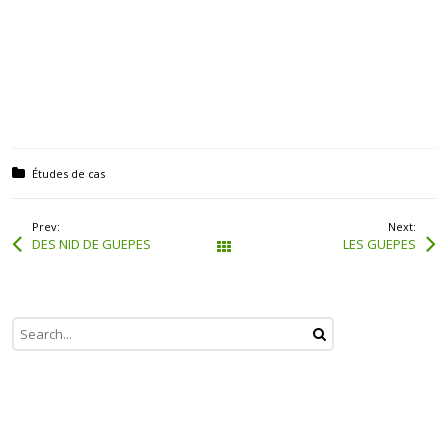
Posted in:
Études de cas
Prev:
Next:
DES NID DE GUEPES
LES GUEPES
Tous les articles