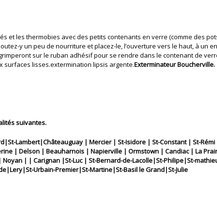
entés et les thermobies avec des petits contenants en verre (comme des po
joutez-y un peu de nourriture et placez-le, l’ouverture vers le haut, à un
rimperont sur le ruban adhésif pour se rendre dans le contenant de verre,
x surfaces lisses.extermination lipsis argente.
Exterminateur Boucherville.
lités suivantes.
|St-Lambert|Châteauguay | Mercier | St-Isidore | St-Constant | St-Rémi 
ne | Delson | Beauharnois | Napierville | Ormstown | Candiac | La Prairie
ix | Noyan | | Carignan |St-Luc | St-Bernard-de-Lacolle|St-Philipe|St-math
e|Lery|St-Urbain-Premier|St-Martine|St-Basil le Grand|St-Julie