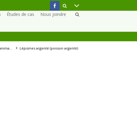
n
Études de cas
Nous joindre
uisibles
Lépismes argenté (poisson argenté)