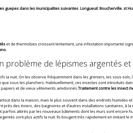
s guepes dans les municipalites suivantes Longueuil. Boucherville. st Hube
tés
et de thermobies croissent lentement, une infestation importante signif
uno.
 problème de lépismes argentés et
tifs la nuit. On les observe fréquemment dans les greniers, les sous-sols, 
nsi que sous les planchers. Habituellement, ces insectes sont introduits d
es papiers et de vieux vêtements amidonnés.
Traitement contre les insect ri
rtout dans la maison, mais le plus souvent dans des endroits humides et fr
nt près des éviers, des baignoires et d’autres installations sanitaires, à la 
sont parfois attirés par les nouveaux bâtiments dont les murs sont encore 
rgentés sont plus actifs la nuit. Ils bougent très rapidement en imitant l