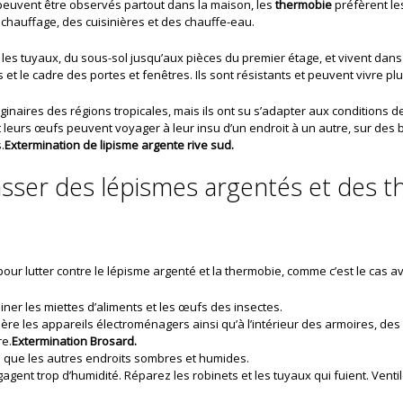
peuvent être observés partout dans la maison, les
thermobie
préfèrent le
 chauffage, des cuisinières et des chauffe-eau.
 les tuyaux, du sous-sol jusqu’aux pièces du premier étage, et vivent dans
 et le cadre des portes et fenêtres. Ils sont résistants et peuvent vivre pl
iginaires des régions tropicales, mais ils ont su s’adapter aux conditions
leurs œufs peuvent voyager à leur insu d’un endroit à un autre, sur des bo
.
Extermination de lipisme argente rive sud.
ser des lépismes argentés et des t
e pour lutter contre le lépisme argenté et la thermobie, comme c’est le cas 
iner les miettes d’aliments et les œufs des insectes.
ère les appareils électroménagers ainsi qu’à l’intérieur des armoires, des 
re.
Extermination Brosard.
i que les autres endroits sombres et humides.
gent trop d’humidité. Réparez les robinets et les tuyaux qui fuient. Ventil