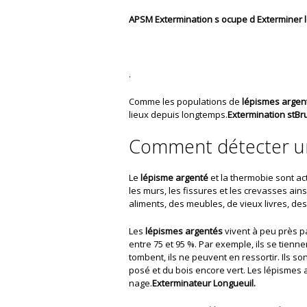
APSM Extermination s ocupe d Exterminer le
.
Comme les populations de
lépismes argen
lieux depuis longtemps.
Extermination stBr
Comment détecter un
Le
lépisme argenté
et la thermobie sont ac
les murs, les fissures et les crevasses ai
aliments, des meubles, de vieux livres, d
Les
lépismes argentés
vivent à peu près pa
entre 75 et 95 %. Par exemple, ils se tienne
tombent, ils ne peuvent en ressortir. Ils 
posé et du bois encore vert. Les lépismes a
nage.
Exterminateur Longueuil.