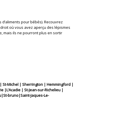
ts d’aliments pour bébés). Recouvrez
 endroit où vous avez aperçu des lépismes
 mais ils ne pourront plus en sortir
| St-Michel | Sherrington | Hemmingford |
 |L’Acadie | St-Jean-sur-Richelieu |
ieu|St-bruno|Saint-Jaques-Le-