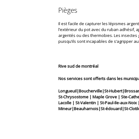
Pièges
Il est facile de capturer les lépismes arg
l’extérieur du pot avec du ruban adhésif, a
argentés ou des thermobies. Les insectes g
puisqu’ils sont incapables de s’agripper au
Rive sud de montréal
Nos services sont offerts dans les municipa
Longueuil|Boucherville|St-Hubert|Brossard
St-Chrysostome | Maple Grove | Ste-Catheri
Lacolle | St-Valentin | St-Paul-Ile-aux-No
Mineur|Beauharnois|St-édouard|St-Clotild