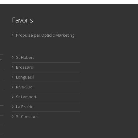
Favoris
Propulsé par Opticlic Marketing
St-Hubert
-
Brossard
Longueuil
Rive-Sud
St-Lambert
La Prairie
St-Constant