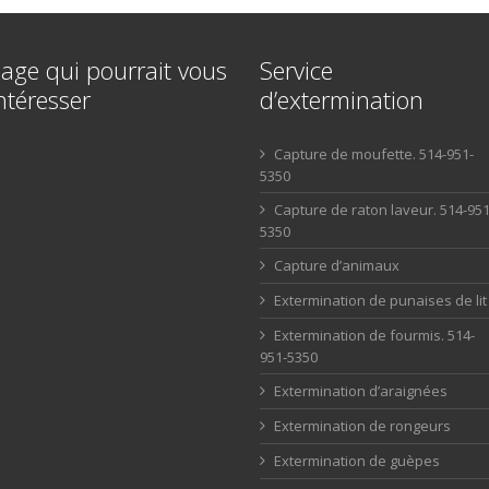
age qui pourrait vous
Service
ntéresser
d’extermination
Capture de moufette. 514-951-
5350
Capture de raton laveur. 514-951
5350
Capture d’animaux
Extermination de punaises de lit
Extermination de fourmis. 514-
951-5350
Extermination d’araignées
Extermination de rongeurs
Extermination de guèpes