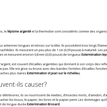
ns, le
lépisme argenté
et la thermobie sont considérés comme des organis
ux antennes longues et minces sur la tête. Ils possèdent trois longs filamen
machilides. Ils mesurent un peu plus de 1 cm (0,39 pouce) à maturité. Les p
les et mesurent environ 0,8 mm (0,03 pouce) de longueur.
Extermination le
’argent, est couvert d’écailles argentées qui donnent à son corps des refl
le pas. Elle est grise ou brune avec des bandes formées d’écailles foncée
ches plus claires.
Extermination st jean sur le richelieu.
ent-ils causer?
 détritivores; ils se nourrissent de miettes, d’insectes morts, d’amidon, d’
acher les tissus, le papier, les livres et le papier peint. Les dommages qu’
et de longue durée.
Extermination Brosard.