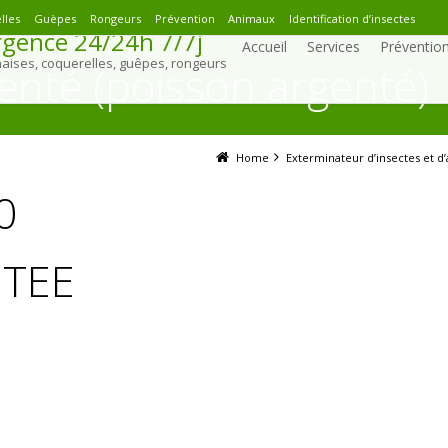
lles
Guèpes
Rongeurs
Prévention
Animaux
Identification d’insectes
gence 24/24h 7/7j
Accueil
Services
Préventio
naises, coquerelles, guêpes, rongeurs
enté (poisson argenté)
Home
Exterminateur d’insectes et d’animaux n
0
NTEE