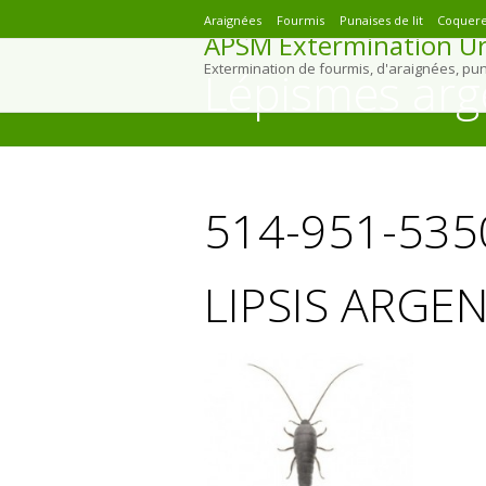
Araignées
Fourmis
Punaises de lit
Coquere
APSM Extermination Ur
Extermination de fourmis, d'araignées, pu
Lépismes arg
You are here:
514-951-535
LIPSIS ARGE