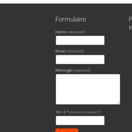
Formulaire
P
i
Name
(required)
Email
(required)
Message
(required)
14 + 3 ?
(Are you human?)