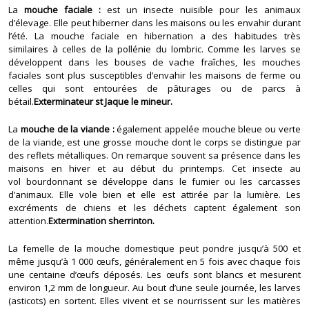
La
mouche faciale :
est un insecte nuisible pour les animaux
d’élevage. Elle peut hiberner dans les maisons ou les envahir durant
l’été. La mouche faciale en hibernation a des habitudes très
similaires à celles de la pollénie du lombric. Comme les larves se
développent dans les bouses de vache fraîches, les mouches
faciales sont plus susceptibles d’envahir les maisons de ferme ou
celles qui sont entourées de pâturages ou de parcs à
bétail.
Exterminateur st Jaque le mineur.
La
mouche de la viande :
également appelée mouche bleue ou verte
de la viande, est une grosse mouche dont le corps se distingue par
des reflets métalliques. On remarque souvent sa présence dans les
maisons en hiver et au début du printemps. Cet insecte au
vol bourdonnant se développe dans le fumier ou les carcasses
d’animaux. Elle vole bien et elle est attirée par la lumière. Les
excréments de chiens et les déchets captent également son
attention.
Extermination sherrinton.
La femelle de la mouche domestique peut pondre jusqu’à 500 et
même jusqu’à 1 000 œufs, généralement en 5 fois avec chaque fois
une centaine d’œufs déposés. Les œufs sont blancs et mesurent
environ 1,2 mm de longueur. Au bout d’une seule journée, les larves
(asticots) en sortent. Elles vivent et se nourrissent sur les matières