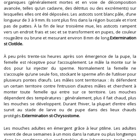
organiques (généralement mortes et en voie de décomposition
avancée, telles qu’un cadavre, des détritus ou des excréments) sur
lesquelles elles ont été déposées. Les asticots sont blanc pâle, d’une
longueur de 3 à 9 mm. Ils sont plus fins dans la région buccale et n’ont
pas de pattes. À la fin de leur troisième mue, les asticots rampent
vers un endroit frais et sec et se transforment en pupes, de couleur
rougeâtre ou brune et mesurant environ 8 mm de long.
Extermination
st Clotilde.
À peu près trente-six heures après son émergence de la pupe, la
femelle est réceptive pour l’accouplement. Le mâle la monte sur le
dos pour lui injecter du sperme. Normalement la femelle ne
s’accouple qu’une seule fois, stockant le sperme afin de l’utiliser pour
plusieurs pontes d’œufs. Les mâles sont territoriaux : ils défendent
un certain territoire contre l’intrusion d’autres mâles et cherchent à
monter toute femelle qui entre sur ce territoire. Les mouches
dépendent des températures : généralement, plus il fait chaud, plus
les mouches se développent. Durant l’hiver, la plupart d’entre elles
survit au stade de larve ou de pupe dans des lieux chauds
protégés.
Extermination st-Chrysostome.
Les mouches adultes en émergent grâce à leur ptiline. Les adultes
vivent de deux semaines à un mois dans la nature ou plus longtemps
dans les conditions plus confortables d’un laboratoire. Après avoir