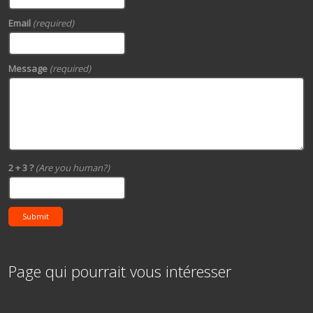
Email
(required)
Message
(required)
2 + 3 ?
(Are you human?)
Submit
Page qui pourrait vous intéresser