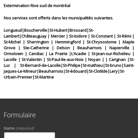
Extermination Rive sud de montréal
Nos services sont offerts dans les municipalités suivantes.
Longueuil|Boucherville|St-Hubert|Brossard|St-
Lambert|Châteauguay | Mercier | St-Isidore | St-Constant | St-Rémi |
St-Michel | Sherrington | Hemmingford | St-Chrysostome | Maple
Grove | Ste-Catherine | Delson | Beauharnois | Napierville |
Ormstown | Candiac | La Prairie |L’Acadie | St-Jean-sur-Richelieu |
Lacolle | St-Valentin | St-Paul-Ile-aux-Noix | Noyan | | Carignan |St-
Luc | St-Bernard-de-Lacolle|St-Philipe|St-mathieu|St-bruno|Saint-
Jaques-Le-Mineur|Beauharnois|St-édouard|St-Clotilde|Lery|St-
Urbain-Premier|St-Martine
Formulaire
Name
(required)