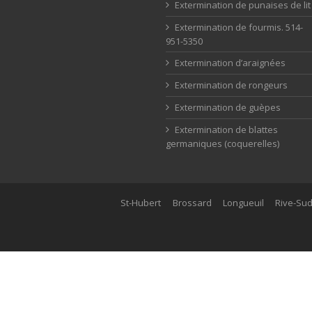
Extermination de punaises de lit
Extermination de fourmis. 514-
951-5350
Extermination d’araignées
Extermination de rongeurs
Extermination de guèpes
Extermination de blattes
germaniques (coquerelles)
St-Hubert
Brossard
Longueuil
Rive-Su