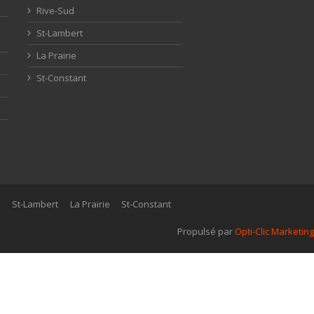
Rive-Sud
St-Lambert
La Prairie
St-Constant
d
St-Lambert
La Prairie
St-Constant
Propulsé par
Opti-Clic Marketing