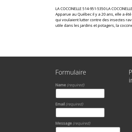
LA COCCINELLE 514-951-5350 LA COCCINELLE Ce
Apparue au Québec il y a 20 ans, elle a été
qui voulaient lutter contre des insectes r
utile dans les jardins et potagers, la coccin
Formulaire
P
i
Name
(required)
Email
(required)
Message
(required)