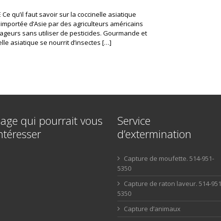
 qu’il faut savoir sur la coccinelle asiatique
 importée d’Asie par des agriculteurs américains
avageurs sans utiliser de pesticides. Gourmande et
elle asiatique se nourrit d’insectes […]
age qui pourrait vous
Service
ntéresser
d’extermination
Capture de moufette. 514-951-
5350
Capture de raton laveur. 514-951
5350
Capture d’animaux