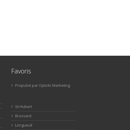
Favoris
Propulsé par Opticlic Marketing
St-Hubert
-
Brossard
Longueuil