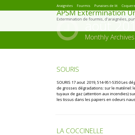
Araignées
Fourmis
Punaises de lit
Coquere
APSM Extermination Ur
Extermination de fourmis, d'araignées, pu
août 20
Monthly Archives
You are here:
SOURIS
SOURIS 17 aout 2019, 514-951-5350 Les dé
de grosses dégradations: sur le matériel: l
tuyaux de gaz (attention aux incendies) sur
les tissus dans les papiers en odeurs naus
LA COCCINELLE