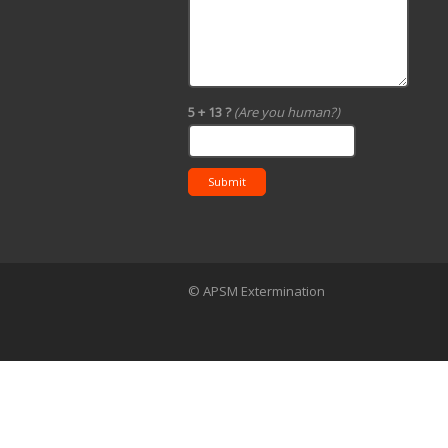
5 + 13 ?
(Are you human?)
Submit
© APSM Extermination