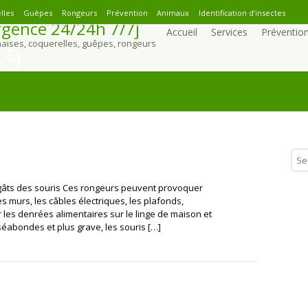
lles
Guèpes
Rongeurs
Prévention
Animaux
Identification d’insectes
gence 24/24h 7/7j
Accueil
Services
Préventio
naises, coquerelles, guêpes, rongeurs
19
gâts des souris Ces rongeurs peuvent provoquer
es murs, les câbles électriques, les plafonds,
 les denrées alimentaires sur le linge de maison et
éabondes et plus grave, les souris […]