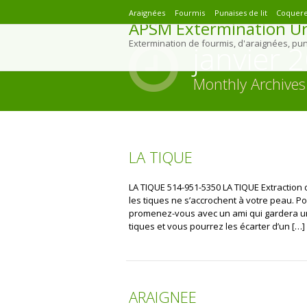
Araignées
Fourmis
Punaises de lit
Coquere
APSM Extermination Ur
Extermination de fourmis, d'araignées, pu
janvier 
Monthly Archives
You are here:
LA TIQUE
LA TIQUE 514-951-5350 LA TIQUE Extraction d
les tiques ne s’accrochent à votre peau. P
promenez-vous avec un ami qui gardera un
tiques et vous pourrez les écarter d’un […]
ARAIGNEE