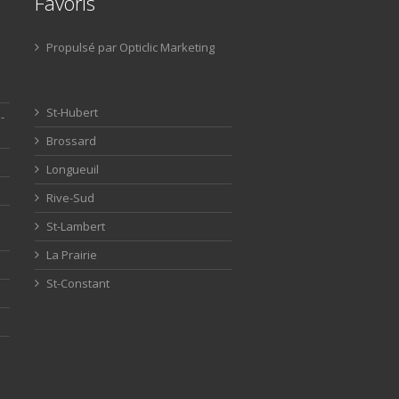
Favoris
Propulsé par Opticlic Marketing
St-Hubert
-
Brossard
Longueuil
Rive-Sud
St-Lambert
La Prairie
St-Constant