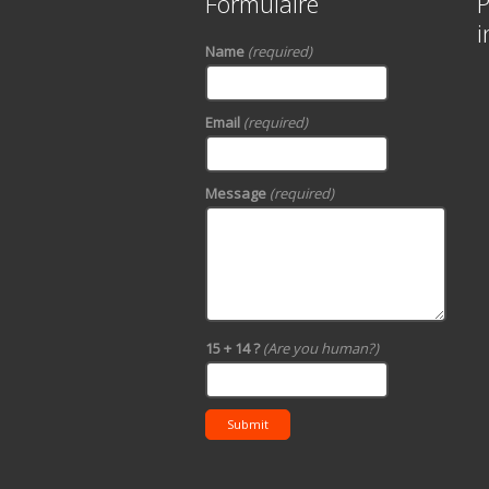
Formulaire
P
i
Name
(required)
Email
(required)
Message
(required)
15 + 14 ?
(Are you human?)
Submit