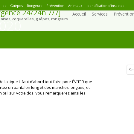
lles
Guèpes
Rongeurs
Prévention
Animaux
Identification d’insectes
gence 24/24h 7/7j
Accueil
Services
Préventio
naises, coquerelles, guêpes, rongeurs
2020
e la tique Il faut d’abord tout faire pour ÉVITER que
ortez un pantalon long et des manches longues, et
 œil sur votre dos. Vous remarquerez ainsi les