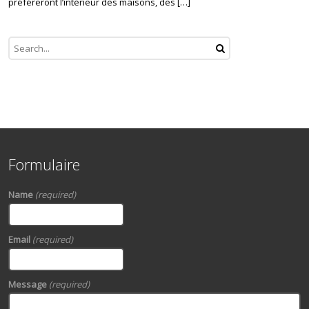
préféreront l’intérieur des maisons, des […]
Formulaire
Name
(required)
Email
(required)
Message
(required)