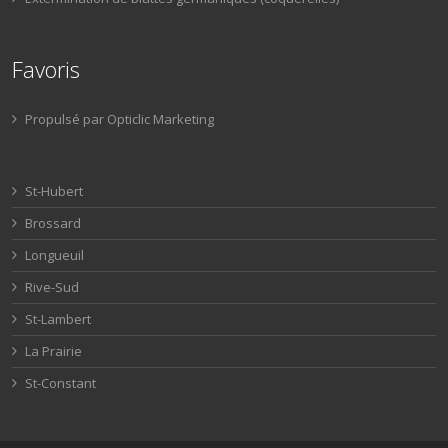
Favoris
Propulsé par Opticlic Marketing
St-Hubert
Brossard
Longueuil
Rive-Sud
St-Lambert
La Prairie
St-Constant