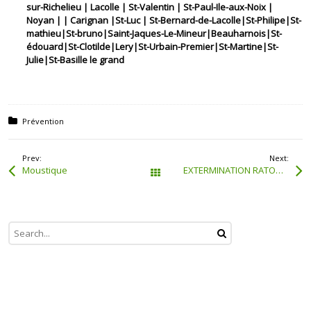
sur-Richelieu | Lacolle | St-Valentin | St-Paul-Ile-aux-Noix |
Noyan | | Carignan |St-Luc | St-Bernard-de-Lacolle|St-Philipe|St-
mathieu|St-bruno|Saint-Jaques-Le-Mineur|Beauharnois|St-
édouard|St-Clotilde|Lery|St-Urbain-Premier|St-Martine|St-
Julie|St-Basille le grand
Posted in:
Prévention
Prev:
Next:
Moustique
EXTERMINATION RATON LAVEUR
Tous les articles