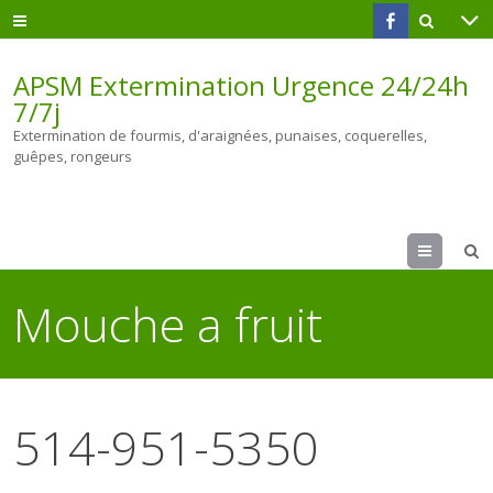
APSM Extermination Urgence 24/24h
7/7j
Extermination de fourmis, d'araignées, punaises, coquerelles,
guêpes, rongeurs
Menu
Mouche a fruit
514-951-5350