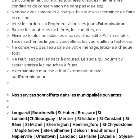
particulièrement durant les journées chaudes (même si les
conditions de conservation ne sont pas idéales);
Nettoyez vos comptoirs à chaque fois que vous terminez de faire
la cuisine;
Jetez les ordures à l’extérieur à tous les jours
;Exterminateur.
Rincez les bouteilles de bières, les canettes, etc.
Éliminez le plus possible les sources d’humidité. Par exemples,
faites sécher les linges à vaisselle et les vadrouilles à l’extérieur;
Ne conservez pas l’eau sale de votre ménage. Jetez-la à chaque
fois;
Ne réutilisez pas les sacs à ordures. Le sucre qui pourrait y
rester attirera les mouches à fruits.
extermination mouche a fruit Extermination rive
sudExterminateur.
Nos services sont offerts dans les municipalités suivantes:
Longueuil|Boucherville|St-Hubert|Brossard|St-
Lambert|Châteauguay | Mercier | St-Isidore | St-Constant | St-
Rémi | St-Michel | Sherrington | Hemmingford | St-Chrysostome
| Maple Grove | Ste-Catherine | Delson | Beauharnois |
Napierville | Ormstown | Candiac | La Prairie |L’Acadie | St-Jean-