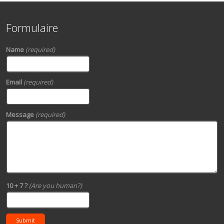
Formulaire
Name
(required)
Email
(required)
Message
(required)
10 + 7 ?
(Are you human?)
Submit