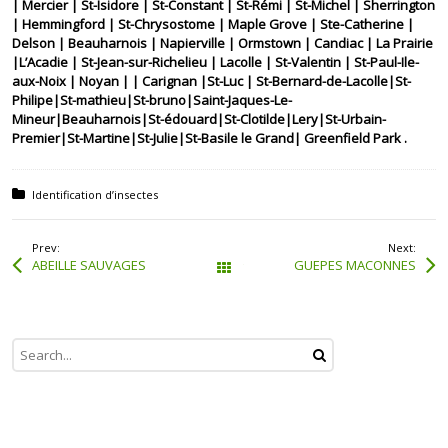
| Mercier | St-Isidore | St-Constant | St-Rémi | St-Michel | Sherrington
| Hemmingford | St-Chrysostome | Maple Grove | Ste-Catherine |
Delson | Beauharnois | Napierville | Ormstown | Candiac | La Prairie
|L’Acadie | St-Jean-sur-Richelieu | Lacolle | St-Valentin | St-Paul-Ile-
aux-Noix | Noyan | | Carignan |St-Luc | St-Bernard-de-Lacolle|St-
Philipe|St-mathieu|St-bruno|Saint-Jaques-Le-
Mineur|Beauharnois|St-édouard|St-Clotilde|Lery|St-Urbain-
Premier|St-Martine|St-Julie|St-Basile le Grand| Greenfield Park .
Posted in:
Identification d’insectes
Prev:
Next:
ABEILLE SAUVAGES
GUEPES MACONNES
Tous les articles