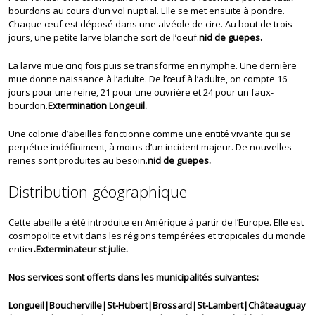
bourdons au cours d’un vol nuptial. Elle se met ensuite à pondre.
Chaque œuf est déposé dans une alvéole de cire. Au bout de trois
jours, une petite larve blanche sort de l’oeuf.
nid de guepes.
La larve mue cinq fois puis se transforme en nymphe. Une dernière
mue donne naissance à l’adulte. De l’œuf à l’adulte, on compte 16
jours pour une reine, 21 pour une ouvrière et 24 pour un faux-
bourdon.
Extermination Longeuil.
Une colonie d’abeilles fonctionne comme une entité vivante qui se
perpétue indéfiniment, à moins d’un incident majeur. De nouvelles
reines sont produites au besoin.
nid de guepes.
Distribution géographique
Cette abeille a été introduite en Amérique à partir de l’Europe. Elle est
cosmopolite et vit dans les régions tempérées et tropicales du monde
entier
.Exterminateur st julie.
Nos services sont offerts dans les municipalités suivantes:
Longueil|Boucherville|St-Hubert|Brossard|St-Lambert|Châteauguay