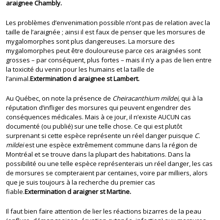
araignee Chambly.
Les problèmes d’envenimation possible n’ont pas de relation avec la
taille de l’araignée ; ainsi il est faux de penser que les morsures de
mygalomorphes sont plus dangereuses. La morsure des
mygalomorphes peut être douloureuse parce ces araignées sont
grosses – par conséquent, plus fortes – mais il n’y a pas de lien entre
la toxicité du venin pour les humains et la taille de
l’animal.
Extermination d araignee st Lambert.
Au Québec, on note la présence de
Cheiracanthium mildei,
qui à la
réputation d’infliger des morsures qui peuvent engendrer des
conséquences médicales. Mais à ce jour, il n’existe AUCUN cas
documenté (ou publié) sur une telle chose. Ce qui est plutôt
surprenant si cette espèce représente un réel danger puisque
C.
mildei
est une espèce extrêmement commune dans la région de
Montréal et se trouve dans la plupart des habitations. Dans la
possibilité ou une telle espèce représenterais un réel danger, les cas
de morsures se compteraient par centaines, voire par milliers, alors
que je suis toujours à la recherche du premier cas
fiable.
Extermination d araigner st Martine.
Il faut bien faire attention de lier les réactions bizarres de la peau