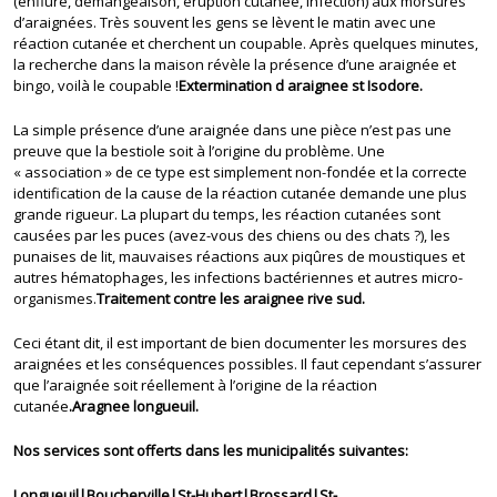
(enflure, démangeaison, éruption cutanée, infection) aux morsures
d’araignées. Très souvent les gens se lèvent le matin avec une
réaction cutanée et cherchent un coupable. Après quelques minutes,
la recherche dans la maison révèle la présence d’une araignée et
bingo, voilà le coupable !
Extermination d araignee st Isodore.
La simple présence d’une araignée dans une pièce n’est pas une
preuve que la bestiole soit à l’origine du problème. Une
« association » de ce type est simplement non-fondée et la correcte
identification de la cause de la réaction cutanée demande une plus
grande rigueur. La plupart du temps, les réaction cutanées sont
causées par les puces (avez-vous des chiens ou des chats ?), les
punaises de lit, mauvaises réactions aux piqûres de moustiques et
autres hématophages, les infections bactériennes et autres micro-
organismes.
Traitement contre les araignee rive sud.
Ceci étant dit, il est important de bien documenter les morsures des
araignées et les conséquences possibles. Il faut cependant s’assurer
que l’araignée soit réellement à l’origine de la réaction
cutanée
.Aragnee longueuil.
Nos services sont offerts dans les municipalités suivantes:
Longueuil|Boucherville|St-Hubert|Brossard|St-