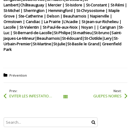
Lambert|Châteauguay | Mercier | St-Isidore | St-Constant | St-Rémi |
St-Michel | Sherrington | Hemmingford | St-Chrysostome | Maple
Grove | Ste-Catherine | Delson | Beauharnois | Napierville |
Ormstown | Candiac | La Prairie |L’Acadie | St-Jean-sur-Richelieu |
Lacolle | St-Valentin | St-Paul-Ile-aux-Noix | Noyan | | Carignan |St-
Luc | St-Bernard-de-Lacolle|St-Philipe|St-mathieu|St-bruno|Saint-
Jaques-Le-Mineur|Beauharnois|St-édouard|St-Clotilde|Lery|St-
Urbain-Premier|St-Martine|St-Julie|St-Basile le Grand| Greenfield
Park
Posted in:
Prévention
Prev:
Next:
EVITER LES INFESTATION DE FOURMIS
GUEPES NOIRES
Tous les articles