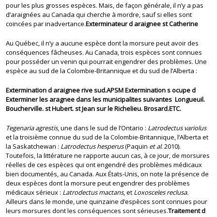
pour les plus grosses espèces. Mais, de façon générale, il n’y a pas
d’araignées au Canada qui cherche à mordre, sauf si elles sont
coincées par inadvertance.
Exterminateur d araignee st Catherine
Au Québec, il n’y a aucune espèce dont la morsure peut avoir des
conséquences fâcheuses. Au Canada, trois espèces sont connues
pour posséder un venin qui pourrait engendrer des problèmes. Une
espèce au sud de la Colombie-Britannique et du sud de l’Alberta :
Extermination d araignee rive sud.
APSM Extermination s ocupe d
Exterminer les aragnee dans les municipalites suivantes Longueuil.
Boucherville. st Hubert. st Jean sur le Richelieu. Brosard.ETC.
Tegenaria agrestis
, une dans le sud de l’Ontario :
Latrodectus variolus
et la troisième connue du sud de la Colombie-Britannique, l’Alberta et
la Saskatchewan :
Latrodectus hesperus
(Paquin
et al
. 2010).
Toutefois, la littérature ne rapporte aucun cas, à ce jour, de morsures
réelles de ces espèces qui ont engendré des problèmes médicaux
bien documentés, au Canada. Aux États-Unis, on note la présence de
deux espèces dont la morsure peut engendrer des problèmes
médicaux sérieux :
Latrodectus mactans
, et
Loxosceles reclusa.
Ailleurs dans le monde, une quinzaine d’espèces sont connues pour
leurs morsures dont les conséquences sont sérieuses.
Traitement d