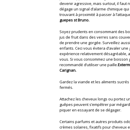
devenir agressive, mais surtout, il faut
dégage un signal d’alarme chimique qui 
trouvant à proximité à passer à l’attaqu
guepes st Bruno.
Soyez prudents en consommant des boi
jus de fruit dans des verres sans couve
de prendre une gorgée. Surveillez auss
enfants. Ceci vous évitera d’avaler une 
expérience relativement désagréable, a
vous. Si vous consommez une boisson ga
recommandé d’utiliser une paille.
Exterm
Carignan.
Gardez la viande et les aliments sucré
fermés.
Attachez les cheveux longs ou portez u
guêpes peuvent s’empêtrer par mégarde
piquer en essayant de se dégager.
Certains parfums et autres produits odo
crèmes solaires, fixatifs pour cheveux e