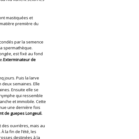
sont mastiquées et
a matière première du
fécondés par la semence
 sa spermathèque.
ongée, est fixé au fond
e.
Exterminateur de
q jours. Puis la larve
n deux semaines. Elle
nes. Ensuite elle se
nymphe qui ressemble
lanche et immobile. Cette
mue une dernière fois
nt de guepes Longeuil.
t des ouvrières, mais au
À la fin de l’été, les
grosses destinées à la