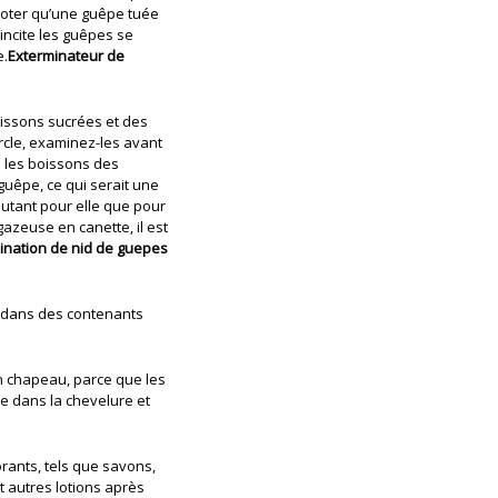
 noter qu’une guêpe tuée
incite les guêpes se
e.
Exterminateur de
ssons sucrées et des
rcle, examinez-les avant
i les boissons des
guêpe, ce qui serait une
utant pour elle que pour
zeuse en canette, il est
ination de nid de guepes
s dans des contenants
n chapeau, parce que les
 dans la chevelure et
rants, tels que savons,
t autres lotions après