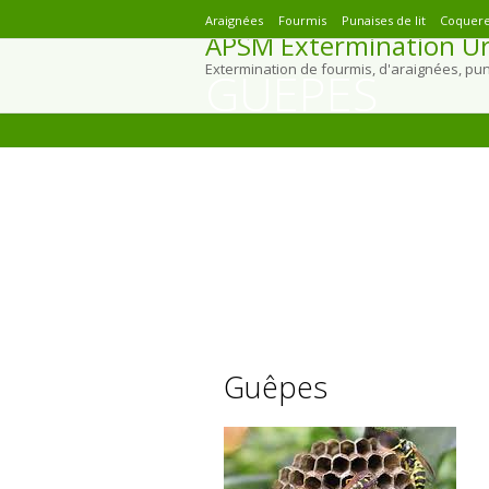
Araignées
Fourmis
Punaises de lit
Coquere
APSM Extermination Ur
Extermination de fourmis, d'araignées, pu
GUEPES
You are here:
514-951-5350
LES GUEPES
Guêpes