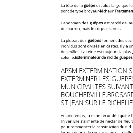
La tête de la
guêpe
est plus large que l
sont de type broyeur-lécheur.
Traitemen
L’abdomen des
guêpes
est cerclé de ja
de marron, mais le corps est noir.
La plupart des
guêpes
forment des soci
individus sont divisés en castes. Il y a 
des mâles. La reine est toujours la plus
colonie
.Exterminateur de nid de guepes
APSM EXTERMINATION S
EXTERMINER LES GUEPE
MUNICIPALITES SUIVAN
BOUCHERVILLE.BROSARD
ST JEAN SUR LE RICHELI
Au printemps, la reine fécondée quitte l
l’hiver. Elle s’alimente de nectar de fleu
pour commencer la construction du nid.
les matériaux de construction et la taille