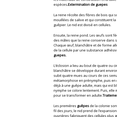
espèces
.Extermination de guepes
La reine récolte des fibres de bois qui 
mouillées de salive et qui constituent l
guêpier. Le nid est divisé en cellules.
Ensuite, la reine pond. Les œufs sont 
des mâles que la reine conserve dans
Chaque œuf, blanchâtre et de forme all
de la cellule par une substance adhésiv
guepes.
L’éclosion a lieu au bout de quatre ou cin
blanchâtre se développe durant enviro
subit quatre mues au cours de ces semai
métamorphose en prénymphe, puis en 
déjà à une guêpe adulte, mais qui est b
nymphe se colore lentement. Puis, elle 
pour se transformer en adulte.
Traiteme
Les premières
guêpes
de la colonie son
fil des jours, le nid prend de l’expansion. 
ouvrières fabriquent des cellules plus 