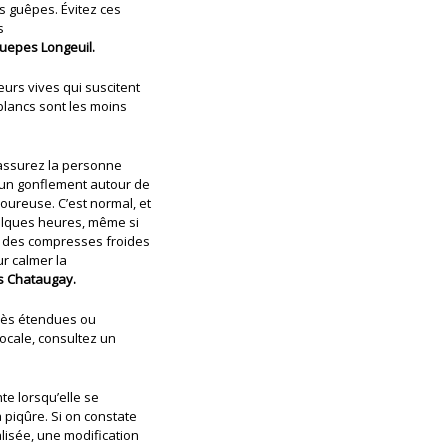
s guêpes. Évitez ces
s
guepes Longeuil.
urs vives qui suscitent
blancs sont les moins
Rassurez la personne
un gonflement autour de
oureuse. C’est normal, et
uelques heures, même si
z des compresses froides
r calmer la
s Chataugay.
 très étendues ou
ocale, consultez un
nte lorsqu’elle se
a piqûre. Si on constate
lisée, une modification