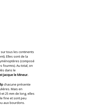
sur tous les continents
nt). Elles sont de la
s Hyménoptères (composé
s fourmis). Au total, on
dés dans le
st Jacque le Mineur.
êp
chacune présente
ulières. Mais en
 et 25 mm de long, elles
le fine et sont peu
 ou aux bourdons.