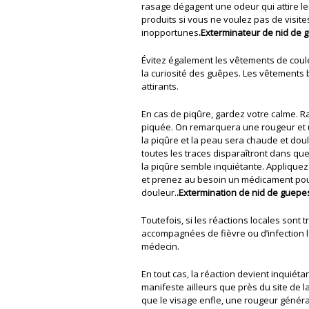
rasage dégagent une odeur qui attire le
produits si vous ne voulez pas de visite
inopportunes
.Exterminateur de nid de 
Évitez également les vêtements de coule
la curiosité des guêpes. Les vêtements 
attirants.
En cas de piqûre, gardez votre calme. 
piquée. On remarquera une rougeur et 
la piqûre et la peau sera chaude et doul
toutes les traces disparaîtront dans q
la piqûre semble inquiétante. Applique
et prenez au besoin un médicament pou
douleur.
.Extermination de nid de guepe
Toutefois, si les réactions locales sont
accompagnées de fièvre ou d’infection l
médecin.
En tout cas, la réaction devient inquiéta
manifeste ailleurs que près du site de l
que le visage enfle, une rougeur généra