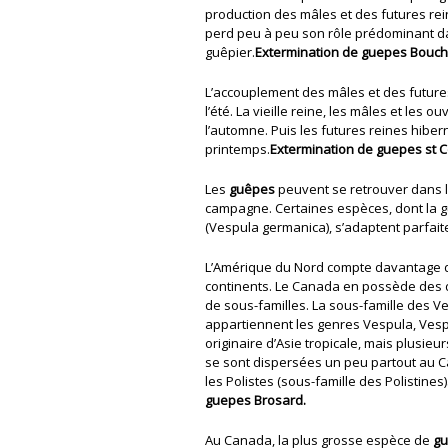
production des mâles et des futures reine
perd peu à peu son rôle prédominant d
guêpier.
Extermination de guepes Bouche
L’accouplement des mâles et des futures 
l’été. La vieille reine, les mâles et les 
l’automne. Puis les futures reines hiber
printemps.
Extermination de guepes st C
Les
guêpes
peuvent se retrouver dans le
campagne. Certaines espèces, dont la
(Vespula germanica), s’adaptent parfait
L’Amérique du Nord compte davantage d
continents. Le Canada en possède des d
de sous-familles. La sous-famille des V
appartiennent les genres Vespula, Vesp
originaire d’Asie tropicale, mais plusie
se sont dispersées un peu partout au C
les Polistes (sous-famille des Polistines)
guepes Brosard.
Au Canada, la plus grosse espèce de
gu