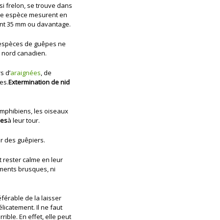
si frelon, se trouve dans
tte espèce mesurent en
int 35 mm ou davantage.
es espèces de guêpes ne
e nord canadien.
s d’
araignées
, de
es.
Extermination de nid
amphibiens, les oiseaux
pes
à leur tour.
er des guêpiers.
ut rester calme en leur
ements brusques, ni
éférable de la laisser
licatement. Il ne faut
ible. En effet, elle peut