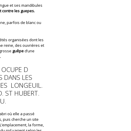
ongue et ses mandibules
t contre les guepes.
une, parfois de blanc ou
étés organisées dont les
une reine, des ouvrières et
 grosse
guêpe
d’une
.
 OCUPE D
S DANS LES
TES LONGEUIL.
. ST HUBERT.
EU.
’abri où elle a passé
rs, puis cherche un site
 L’emplacement, la forme,
 du nid varient selon les