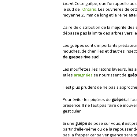
Linné
. Cette guêpe, que l’on appelle aus
le sud de
l’Ontario
. Les ouvrières de ce
moyenne 25 mm de long et la reine atte
L’aire de distribution de la majorité d
dépasse pas la limite des arbres vers l
Les guêpes sont d’importants prédateur
mouches, de chenilles et d’autres insect
de guepes rive sud.
Les mouffettes, les ratons laveurs, les 
et les
araignées
se nourrissent de
guê
Il est plus prudent de ne pas s’approch
Pour éviter les piqûres de
guêpes,
il fa
présence. Il ne faut pas faire de mouv
gesticuler.
Si une
guêpe s
e pose sur vous, il est pr
partir d’elle-même ou de la repousser dé
pas la frapper car sa vengeance sera terr