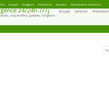
lles
Guèpes
Rongeurs
Prévention
Animaux
Identification d’insectes
gence 24/24h 7/7j
Accueil
Services
Préventio
naises, coquerelles, guêpes, rongeurs