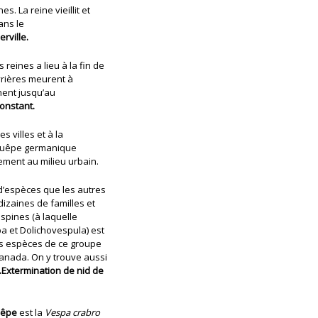
s. La reine vieillit et
ans le
rville.
reines a lieu à la fin de
ouvrières meurent à
nent jusqu’au
onstant.
s villes et à la
 guêpe germanique
ement au milieu urbain.
’espèces que les autres
izaines de familles et
espines (à laquelle
a et Dolichovespula) est
urs espèces de ce groupe
anada. On y trouve aussi
.Extermination de nid de
êpe
est la
Vespa crabro