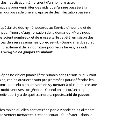
la désinsectisation témoignent d’un nombre accru
d’appels pour venir ôter des nids que l’année passée à la
, qui possède une entreprise de désinfestation basée à
 spécialiste des hyménoptères au Service d’incendie et de
té pour l’heure d’augmentation de la demande. «Mais nous
 soient nombreux et de grosse taille cet été, en raison des
es dernières semaines», précise-t-il. «Quand il fait beau au
nt facilement de la nourriture pour leurs larves, les nids
 Freitag
.nid de guepes st Lambert.
guêpes ne ciblent jamais l’être humain sans raison. Mieux vaut
 nids, car les ouvrières sont programmées pour défendre les
n intrus. Et cela bien souvent en s’y mettant à plusieurs, car une
mobilisent ses congénères. Quand on sait qu’un nid peut
individus, il y a de quoi craindre la riposte…
nid de guepes
s tables où elles sont attirées par la viande et les aliments
se sentent menacées. C’est pourquoi il faut éviter – dans la