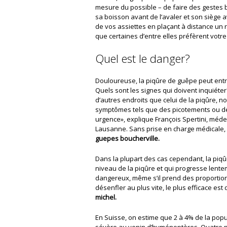
mesure du possible – de faire des gestes b
sa boisson avant de l’avaler et son siège 
de vos assiettes en plaçant à distance un 
que certaines d’entre elles préfèrent votr
Quel est le danger?
Douloureuse, la piqûre de guêpe peut entr
Quels sont les signes qui doivent inquiét
d’autres endroits que celui de la piqûre, 
symptômes tels que des picotements ou de l
urgence», explique François Spertini, méde
Lausanne. Sans prise en charge médicale, c
guepes boucherville.
Dans la plupart des cas cependant, la piq
niveau de la piqûre et qui progresse lente
dangereux, même s’il prend des proportion
désenfler au plus vite, le plus efficace est 
michel.
En Suisse, on estime que 2 à 4% de la popu
sévère au venin d’hyménoptères. Quatre 