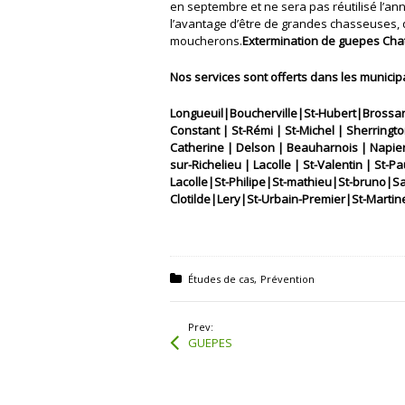
en septembre et ne sera pas réutilisé l’ann
l’avantage d’être de grandes chasseuses, 
moucherons.
Extermination de guepes Cha
Nos services sont offerts dans les municipa
Longueuil|Boucherville|St-Hubert|Brossar
Constant | St-Rémi | St-Michel | Sherring
Catherine | Delson | Beauharnois | Napierv
sur-Richelieu | Lacolle | St-Valentin | St-P
Lacolle|St-Philipe|St-mathieu|St-bruno|
Clotilde|Lery|St-Urbain-Premier|St-Martine
Posted in:
Études de cas
Prévention
Prev:
GUEPES