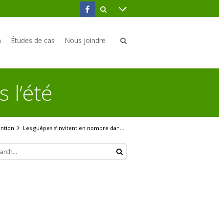
n
Études de cas
Nous joindre
 l’été
ntion
Les guêpes s’invitent en nombre dans l’été