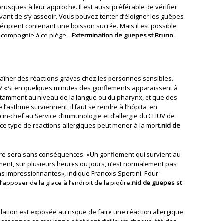
rusques à leur approche. Il est aussi préférable de vérifier
avant de s’y asseoir. Vous pouvez tenter d’éloigner les guêpes
récipient contenant une boisson sucrée. Mais il est possible
e compagnie à ce piège
…Extermination de guepes st Bruno.
aîner des réactions graves chez les personnes sensibles.
er? «Si en quelques minutes des gonflements apparaissent à
notamment au niveau de la langue ou du pharynx, et que des
’asthme surviennent, il faut se rendre à l’hôpital en
cin-chef au Service d’immunologie et d’allergie du CHUV de
e type de réactions allergiques peut mener à la mort.
nid de
ûre sera sans conséquences. «Un gonflement qui survient au
ment, sur plusieurs heures ou jours, n’est normalement pas
s impressionnantes», indique François Spertini. Pour
d’apposer de la glace à l’endroit de la piqûre
.nid de guepes st
lation est exposée au risque de faire une réaction allergique
personnes en moyenne décèdent d’ailleurs chaque été des