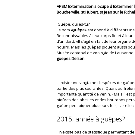
APSM Extermination s ocupe d Exterminer l
Boucherville. st Hubert. st Jean sur le Riche
Guêpe, qui es-tu?
Le nom
«guêpe»
est donné à différents in
Reconnaissables à leur corps fin et à leur
d’un dard. «Il s’agit en fait de leur organe
nourrir. Mais les guêpes piquent aussi pou
Musée cantonal de zoologie de Lausanne e
guepes Delson
Il existe une vingtaine d’espèces de guêpe
partie des plus courantes. Quant au frelon,
importante quantité de venin. «Mais il est p
piqûres des abeilles et des bourdons peuven
guêpe peut piquer plusieurs fois, car elle
2015, année à guêpes?
Il n’existe pas de statistique permettant de