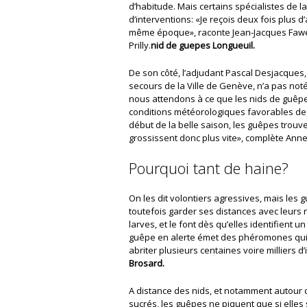
d’habitude. Mais certains spécialistes de 
d’interventions: «Je reçois deux fois plus 
même époque», raconte Jean-Jacques Fawer
Prilly.
nid de guepes Longueuil.
De son côté, l’adjudant Pascal Desjacques,
secours de la Ville de Genève, n’a pas no
nous attendons à ce que les nids de guêpes
conditions météorologiques favorables de c
début de la belle saison, les guêpes trouve
grossissent donc plus vite», complète Anne
Pourquoi tant de haine?
On les dit volontiers agressives, mais les 
toutefois garder ses distances avec leurs
larves, et le font dès qu’elles identifient u
guêpe en alerte émet des phéromones qui 
abriter plusieurs centaines voire milliers d’
Brosard.
A distance des nids, et notamment autour de
sucrés, les guêpes ne piquent que si elles 