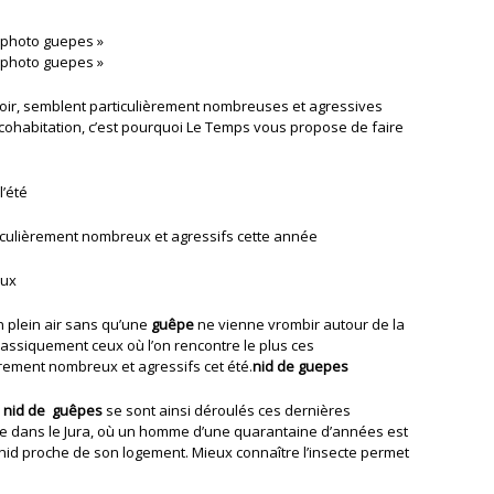
noir, semblent particulièrement nombreuses et agressives
a cohabitation, c’est pourquoi Le Temps vous propose de faire
l’été
culièrement nombreux et agressifs cette année
eux
n plein air sans qu’une
guêpe
ne vienne vrombir autour de la
 classiquement ceux où l’on rencontre le plus ces
rement nombreux et agressifs cet été.
nid de guepes
nid de guêpes
se sont ainsi déroulés ces dernières
 dans le Jura, où un homme d’une quarantaine d’années est
id proche de son logement. Mieux connaître l’insecte permet