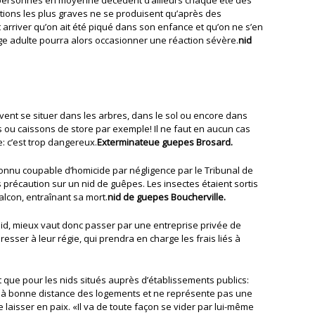
ctions les plus graves ne se produisent qu’après des
 arriver qu’on ait été piqué dans son enfance et qu’on ne s’en
e adulte pourra alors occasionner une réaction sévère.
nid
ent se situer dans les arbres, dans le sol ou encore dans
 ou caissons de store par exemple! Il ne faut en aucun cas
 c’est trop dangereux.
Exterminateue guepes Brosard.
onnu coupable d’homicide par négligence par le Tribunal de
précaution sur un nid de guêpes. Les insectes étaient sortis
alcon, entraînant sa mort.
nid de guepes Boucherville.
id, mieux vaut donc passer par une entreprise privée de
esser à leur régie, qui prendra en charge les frais liés à
que pour les nids situés auprès d’établissements publics:
itué à bonne distance des logements et ne représente pas une
 laisser en paix. «Il va de toute façon se vider par lui-même