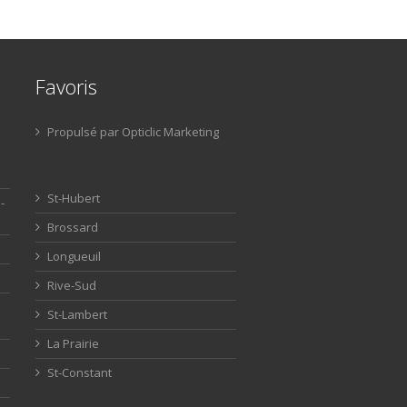
Favoris
Propulsé par Opticlic Marketing
St-Hubert
-
Brossard
Longueuil
Rive-Sud
St-Lambert
La Prairie
St-Constant