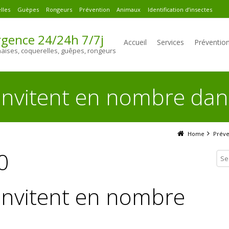
lles
Guèpes
Rongeurs
Prévention
Animaux
Identification d’insectes
gence 24/24h 7/7j
Accueil
Services
Préventio
naises, coquerelles, guêpes, rongeurs
invitent en nombre dans
Home
Préve
0
’invitent en nombre