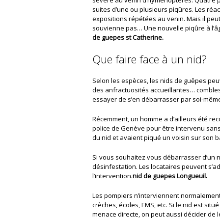
suites d’une ou plusieurs piqûres. Les réa
expositions répétées au venin. Mais il peut
souvienne pas… Une nouvelle piqûre à l’âg
de guepes st Catherine.
Que faire face à un nid?
Selon les espèces, les nids de guêpes peuv
des anfractuosités accueillantes… combles
essayer de s’en débarrasser par soi-même:
Récemment, un homme a d’ail­leurs été rec
police de Genève pour être intervenu sans 
du nid et avaient piqué un voisin sur son b
Si vous souhaitez vous débarrasser d’un n
désinfestation. Les locataires peuvent s’adr
l’intervention.
nid de guepes Longueuil.
Les pompiers n’interviennent normalement 
crèches, écoles, EMS, etc. Si le nid est s
menace directe, on peut aussi décider de le