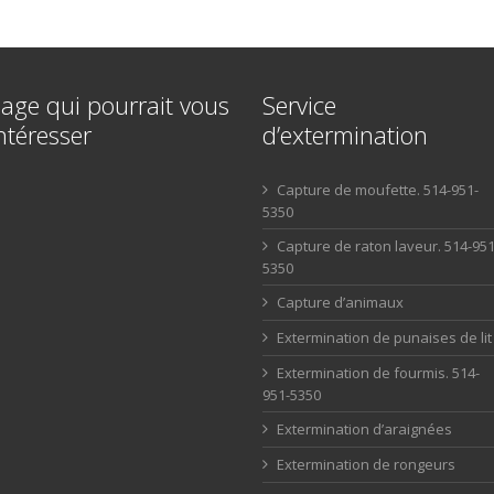
age qui pourrait vous
Service
ntéresser
d’extermination
Capture de moufette. 514-951-
5350
Capture de raton laveur. 514-951
5350
Capture d’animaux
Extermination de punaises de lit
Extermination de fourmis. 514-
951-5350
Extermination d’araignées
Extermination de rongeurs