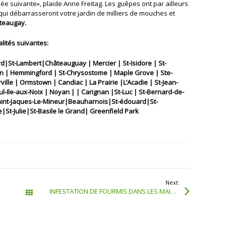
ée suivante», plaide Anne Freitag. Les guêpes ont par ailleurs
qui débarrasseront votre jardin de milliers de mouches et
teaugay.
lités suivantes:
d|St-Lambert|Châteauguay | Mercier | St-Isidore | St-
ton | Hemmingford | St-Chrysostome | Maple Grove | Ste-
ille | Ormstown | Candiac | La Prairie |L’Acadie | St-Jean-
aul-Ile-aux-Noix | Noyan | | Carignan |St-Luc | St-Bernard-de-
Saint-Jaques-Le-Mineur|Beauharnois|St-édouard|St-
|St-Julie|St-Basile le Grand| Greenfield Park
Next:
INFESTATION DE FOURMIS DANS LES MAISON
Tous les articles