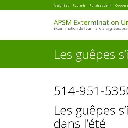
Araignées
Fourmis
Punaises de lit
Coquere
APSM Extermination Ur
Extermination de fourmis, d'araignées, pu
Les guêpes s’
You are here:
514-951-535
Les guêpes s
dans l’été