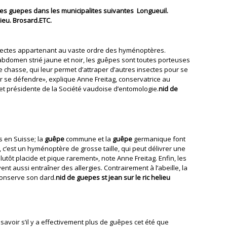
es guepes dans les municipalites suivantes Longueuil.
lieu. Brosard.ETC.
sectes appartenant au vaste ordre des hyménoptères.
 abdomen strié jaune et noir, les guêpes sont toutes porteuses
 de chasse, qui leur permet d’attraper d’autres insectes pour se
r se défendre», explique Anne Freitag, conservatrice au
t présidente de la Société vaudoise d’entomologie.
nid de
s en Suisse; la
guêpe
commune et la
guêpe
germanique font
 c’est un hyménoptère de grosse taille, qui peut délivrer une
lutôt placide et pique rarement», note Anne Freitag. Enfin, les
t aussi entraîner des allergies. Contrairement à l’abeille, la
 conserve son dard.
nid de guepes st jean sur le ric helieu
 savoir s’il y a effectivement plus de guêpes cet été que