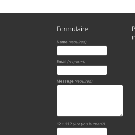
Formulaire
P
i
Name
(required)
Email
(required)
Message
(required)
12 + 11 ?
(Are you human?)