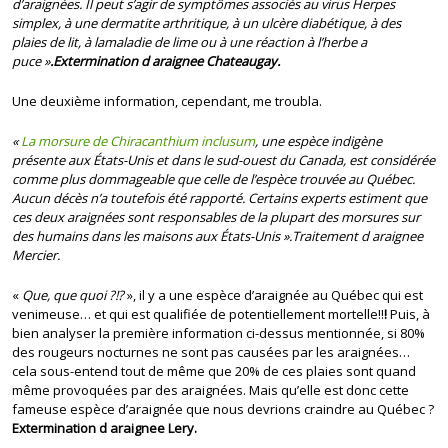
d’araignées. Il peut s’agir de symptômes associés au virus Herpes
simplex, à une dermatite arthritique, à un ulcère diabétique, à des
plaies de lit, à lamaladie de lime
ou à une réaction à l’herbe a
puce
»
.Extermination d araignee Chateaugay.
Une deuxième information, cependant, me troubla.
«
La morsure de Chiracanthium inclusum
, une espèce indigène
présente aux États-Unis et dans le sud-ouest du Canada, est considérée
comme plus dommageable que celle de l’espèce trouvée au Québec.
Aucun décès n’a toutefois été rapporté. Certains experts estiment que
ces deux araignées sont responsables de la plupart des morsures sur
des humains dans les maisons aux États-Unis ».Traitement d araignee
Mercier.
«
Que, que quoi ?!?
», il y a une espèce d’araignée au Québec qui est
venimeuse… et qui est qualifiée de potentiellement mortelle!!
!
Puis, à
bien analyser la première information ci-dessus mentionnée, si 80%
des rougeurs nocturnes ne sont pas causées par les araignées…
cela sous-entend tout de même que 20% de ces plaies sont quand
même provoquées par des araignées. Mais qu’elle est donc cette
fameuse espèce d’araignée que nous devrions craindre au Québec ?
Extermination d araignee Lery.