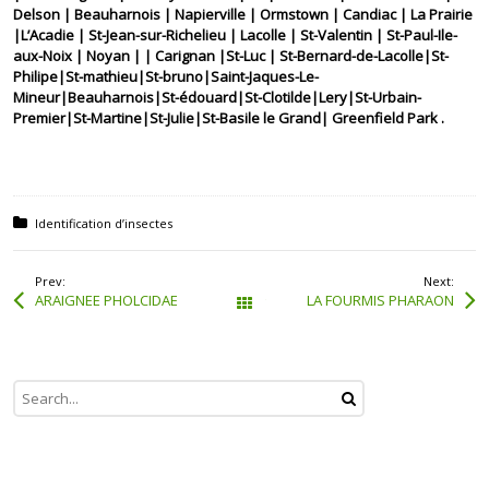
Delson | Beauharnois | Napierville | Ormstown | Candiac | La Prairie
|L’Acadie | St-Jean-sur-Richelieu | Lacolle | St-Valentin | St-Paul-Ile-
aux-Noix | Noyan | | Carignan |St-Luc | St-Bernard-de-Lacolle|St-
Philipe|St-mathieu|St-bruno|Saint-Jaques-Le-
Mineur|Beauharnois|St-édouard|St-Clotilde|Lery|St-Urbain-
Premier|St-Martine|St-Julie|St-Basile le Grand| Greenfield Park .
Posted in:
Identification d’insectes
Prev:
Next:
ARAIGNEE PHOLCIDAE
LA FOURMIS PHARAON
Tous les articles