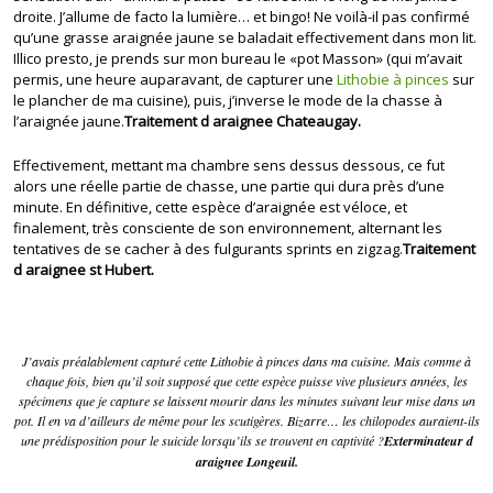
droite. J’allume de facto la lumière… et bingo! Ne voilà-il pas confirmé
qu’une grasse araignée jaune se baladait effectivement dans mon lit.
Illico presto, je prends sur mon bureau le «pot Masson» (qui m’avait
permis, une heure auparavant, de capturer une
Lithobie à pinces
sur
le plancher de ma cuisine), puis, j’inverse le mode de la chasse à
l’araignée jaune.
Traitement d araignee Chateaugay.
Effectivement, mettant ma chambre sens dessus dessous, ce fut
alors une réelle partie de chasse, une partie qui dura près d’une
minute. En définitive, cette espèce d’araignée est véloce, et
finalement, très consciente de son environnement, alternant les
tentatives de se cacher à des fulgurants sprints en zigzag.
Traitement
d araignee st Hubert.
J’avais préalablement capturé cette Lithobie à pinces dans ma cuisine. Mais comme à
chaque fois, bien qu’il soit supposé que cette espèce puisse vive plusieurs années, les
spécimens que je capture se laissent mourir dans les minutes suivant leur mise dans un
pot. Il en va d’ailleurs de même pour les scutigères. Bizarre… les chilopodes auraient-ils
une prédisposition pour le suicide lorsqu’ils se trouvent en captivité ?
Exterminateur d
araignee Longeuil.