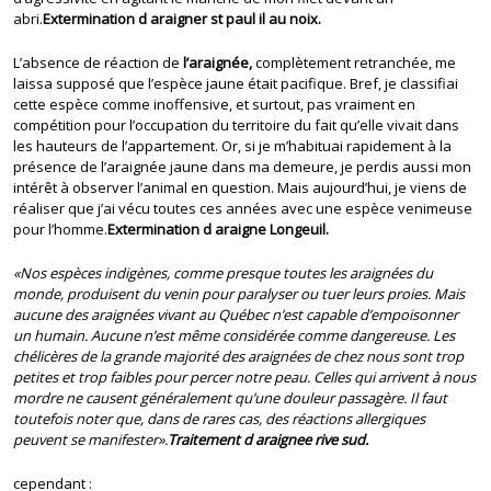
abri.
Extermination d araigner st paul il au noix.
L’absence de réaction de
l’araignée,
complètement retranchée, me
laissa supposé que l’espèce jaune était pacifique. Bref, je classifiai
cette espèce comme inoffensive, et surtout, pas vraiment en
compétition pour l’occupation du territoire du fait qu’elle vivait dans
les hauteurs de l’appartement. Or, si je m’habituai rapidement à la
présence de l’araignée jaune dans ma demeure, je perdis aussi mon
intérêt à observer l’animal en question. Mais aujourd’hui, je viens de
réaliser que j’ai vécu toutes ces années avec une espèce venimeuse
pour l’homme.
Extermination d araigne Longeuil.
«Nos espèces indigènes, comme presque toutes les araignées du
monde, produisent du venin pour paralyser ou tuer leurs proies. Mais
aucune des araignées vivant au Québec n’est capable d’empoisonner
un humain. Aucune n’est même considérée comme dangereuse. Les
chélicères de la grande majorité des araignées de chez nous sont trop
petites et trop faibles pour percer notre peau. Celles qui arrivent à nous
mordre ne causent généralement qu’une douleur passagère. Il faut
toutefois noter que, dans de rares cas, des réactions allergiques
peuvent se manifester».
Traitement d araignee rive sud.
cependant :