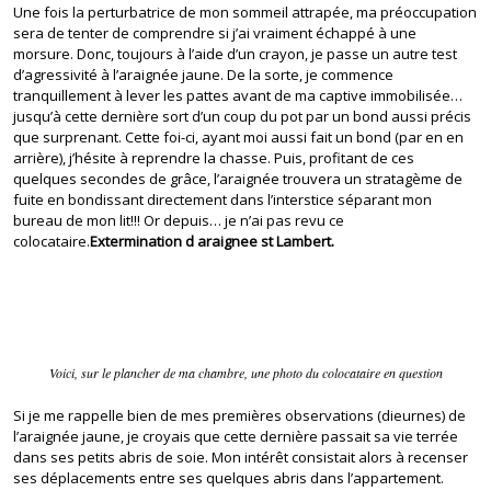
Une fois la perturbatrice de mon sommeil attrapée, ma préoccupation
sera de tenter de comprendre si j’ai vraiment échappé à une
morsure. Donc, toujours à l’aide d’un crayon, je passe un autre test
d’agressivité à l’araignée jaune. De la sorte, je commence
tranquillement à lever les pattes avant de ma captive immobilisée…
jusqu’à cette dernière sort d’un coup du pot par un bond aussi précis
que surprenant. Cette foi-ci, ayant moi aussi fait un bond (par en en
arrière), j’hésite à reprendre la chasse. Puis, profitant de ces
quelques secondes de grâce, l’araignée trouvera un stratagème de
fuite en bondissant directement dans l’interstice séparant mon
bureau de mon lit!!! Or depuis… je n’ai pas revu ce
colocataire.
Extermination d araignee st Lambert.
Voici, sur le plancher de ma chambre, une photo du colocataire en question
Si je me rappelle bien de mes premières observations (dieurnes) de
l’araignée jaune, je croyais que cette dernière passait sa vie terrée
dans ses petits abris de soie. Mon intérêt consistait alors à recenser
ses déplacements entre ses quelques abris dans l’appartement.