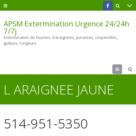
APSM Extermination Urgence 24/24h
7/7j
Extermination de fourmis, d'araignées, punaises, coquerelles,
guêpes, rongeurs
Menu
L ARAIGNEE JAUNE
514-951-5350