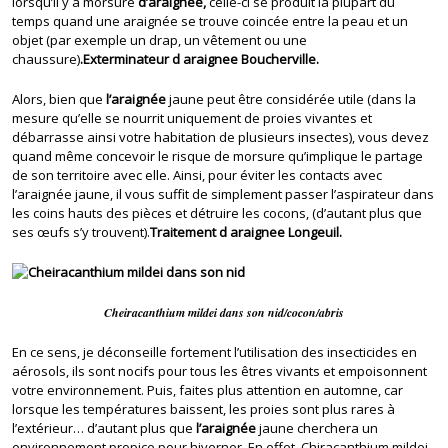
lorsqu’il y a morsure
d’araignée,
celle-ci se produit la plupart du
temps quand une araignée se trouve coincée entre la peau et un
objet (par exemple un drap, un vêtement ou une
chaussure)
.Exterminateur d araignee Boucherville.
Alors, bien que
l’araignée
jaune peut être considérée utile (dans la
mesure qu’elle se nourrit uniquement de proies vivantes et
débarrasse ainsi votre habitation de plusieurs insectes), vous devez
quand même concevoir le risque de morsure qu’implique le partage
de son territoire avec elle. Ainsi, pour éviter les contacts avec
l’araignée jaune, il vous suffit de simplement passer l’aspirateur dans
les coins hauts des pièces et détruire les cocons, (d’autant plus que
ses œufs s’y trouvent).
Traitement d araignee Longeuil.
Cheiracanthium mildei dans son nid/cocon/abris
En ce sens, je déconseille fortement l’utilisation des insecticides en
aérosols, ils sont nocifs pour tous les êtres vivants et empoisonnent
votre environnement. Puis, faites plus attention en automne, car
lorsque les températures baissent, les proies sont plus rares à
l’extérieur… d’autant plus que
l’araignée
jaune cherchera un
environnement propice pour hiverner. En effet, Chiracanthium mildei