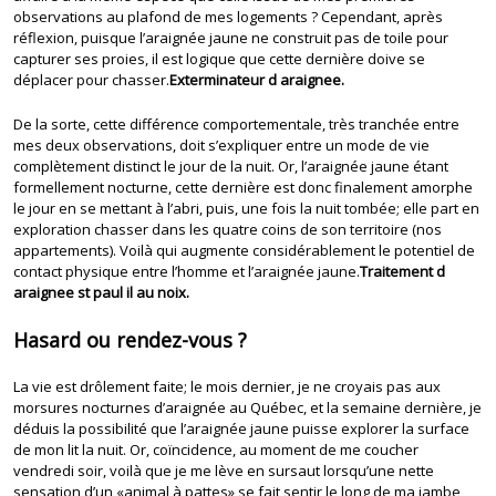
observations au plafond de mes logements ? Cependant, après
réflexion, puisque l’araignée jaune ne construit pas de toile pour
capturer ses proies, il est logique que cette dernière doive se
déplacer pour chasser.
Exterminateur d araignee.
De la sorte, cette différence comportementale, très tranchée entre
mes deux observations, doit s’expliquer entre un mode de vie
complètement distinct le jour de la nuit. Or, l’araignée jaune étant
formellement nocturne, cette dernière est donc finalement amorphe
le jour en se mettant à l’abri, puis, une fois la nuit tombée; elle part en
exploration chasser dans les quatre coins de son territoire (nos
appartements). Voilà qui augmente considérablement le potentiel de
contact physique entre l’homme et l’araignée jaune.
Traitement d
araignee st paul il au noix.
Hasard ou rendez-vous ?
La vie est drôlement faite; le mois dernier, je ne croyais pas aux
morsures nocturnes d’araignée au Québec, et la semaine dernière, je
déduis la possibilité que l’araignée jaune puisse explorer la surface
de mon lit la nuit. Or, coïncidence, au moment de me coucher
vendredi soir, voilà que je me lève en sursaut lorsqu’une nette
sensation d’un «animal à pattes» se fait sentir le long de ma jambe