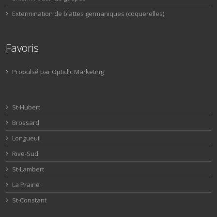
Extermination de blattes germaniques (coquerelles)
Favoris
Propulsé par Opticlic Marketing
St-Hubert
Brossard
Longueuil
Rive-Sud
St-Lambert
La Prairie
St-Constant