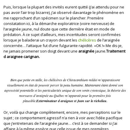
Puis, lorsque la plupart des invités eurent quitté (j’ai attendu pour ne
pas avoir l’air trop bizarre), j’ai observé davantage le phénomène en
me rapprochant d’un spécimen sur le plancher. Première
constatation ici, à la démarche exploratrice (voire nerveuse) de
l’araignée jaune, nul doute que cette dernière était en mode de
prédation. À ce sujet d’ailleurs, mes incertitudes seront confirmées
lorsque je baladerai un crayon devant les
chélicères
de l’araignée
concernée… l’attaque fut d’une fulgurante rapidité. «OK !» Me dis-je,
ne jamais promener son doigt devant une
araignée
jaune.
Traitement
d araignee carignan.
Bien que petite en taille, les chélicères de Chiracanthium mildei m’apparaissent
visuellement en état de pouvoir percer la peau humaine. Maintenant étant donné son
agressivité potentielle et les particularités unique de son venin cytotoxique, la théorie des
morsures d’araignée au Québec m’apparait pour la première fois
plausible.
Exterminateur d araignee st Jean sur le richelieu.
Or, voilà qui change complètement, encore, mes perceptions sur le
sujet ; ce comportement agressif n’a rien à voir avec l’idée pacifique
que j’entretenais de l’araignée jaune… c’est à se demander si j’ai
affaire à la même espèce que celle issue de mes premières