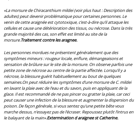
«La morsure de Chiracanthium mildei (voir plus haut : Description des
adultes) peut devenir problématique pour certaines personnes. Le
venin de cette araignée est cytotoxique, c’est-à-dire qu’il attaque les
cellules et cause une détérioration des tissus, ou nécrose. Dans la très
grande majorité des cas, son effet est limité au site de la
morsure.
Traitement contre les aragnee.
Les personnes mordues ne présentent généralement que des
symptômes mineurs : rougeur locale, enflure, démangeaisons et
sensation de brûlure sur le site de la morsure. On observe parfois une
petite zone de nécrose au centre de la partie affectée. Lorsqu’il y a
nécrose, la blessure guérit habituellement au bout de quelques
semaines.On peut réduire les symptômes d’une morsure de C. mildei
en lavant la plaie avec de l’eau et du savon, puis en appliquant de la
glace. Il est recommandé de ne pas pincer ou gratter la plaie, car ceci
peut causer une infection de la blessure et augmenter la dispersion du
poison. De façon générale, si vous sentez qu’une petite bête vous
marche dessus, n’essayez pas de l’écraser. Repoussez plutôt l’intrus en
le balayant de la main».
Extermination d araignee st Catherine.