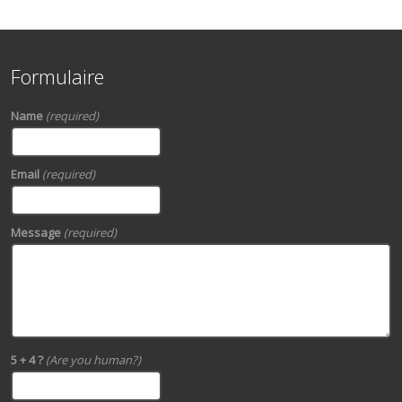
Formulaire
Name
(required)
Email
(required)
Message
(required)
5 + 4 ?
(Are you human?)