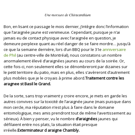
Une morsure de Chiracanthium
Bon, en lisant ce passage le mois dernier, j’intègre donc l’information
que l’araignée jaune est venimeuse. Cependant, puisque je n’ai
jamais eu de contact physique avec l’araignée en question, je
demeure perplexe quant au réel danger de se faire mordre… jusqu’à
ce que la semaine dernière, lors d’un BBQ pour le 31e
anniversaire
de Phil
(au centre-ville de Montréal), nous constatons un nombre
anormalement élevé d’araignées jaunes au cours de la soirée. Or,
cette fois-ci, non seulement elles se dénombreront par dizaines sur
le petit territoire du patio, mais en plus, elles s’avèreront d’autrement
plus mobiles que je le croyais à prime abord.
Traitement contre les
aragnee st Basil le Grand.
De la sorte, sans trop vraiment y croire encore, je mets en garde les
autres convives sur la toxicité de l’araignée jaune (mais puisque dans
mon cercle, ma réputation n’est plus à faire dans le domaine
entomologique, mes amis prendront tout de même l’avertissement au
sérieux). À bien y penser, vu le nombre
d’araignées
jaunes qui
défilaient entre nos plats, la situation était presque
irréelle.
Exterminateur d araigne Chambly.