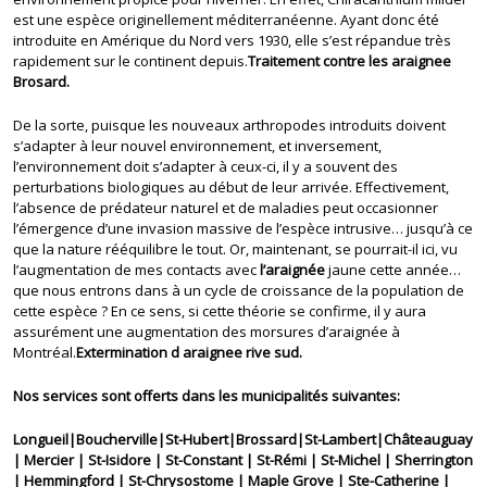
est une espèce originellement méditerranéenne. Ayant donc été
introduite en Amérique du Nord vers 1930, elle s’est répandue très
rapidement sur le continent depuis.
Traitement contre les araignee
Brosard.
De la sorte, puisque les nouveaux arthropodes introduits doivent
s’adapter à leur nouvel environnement, et inversement,
l’environnement doit s’adapter à ceux-ci, il y a souvent des
perturbations biologiques au début de leur arrivée. Effectivement,
l’absence de prédateur naturel et de maladies peut occasionner
l’émergence d’une invasion massive de l’espèce intrusive… jusqu’à ce
que la nature rééquilibre le tout. Or, maintenant, se pourrait-il ici, vu
l’augmentation de mes contacts avec
l’araignée
jaune cette année…
que nous entrons dans à un cycle de croissance de la population de
cette espèce ? En ce sens, si cette théorie se confirme, il y aura
assurément une augmentation des morsures d’araignée à
Montréal.
Extermination d araignee rive sud.
Nos services sont offerts dans les municipalités suivantes:
Longueil|Boucherville|St-Hubert|Brossard|St-Lambert|Châteauguay
| Mercier | St-Isidore | St-Constant | St-Rémi | St-Michel | Sherrington
| Hemmingford | St-Chrysostome | Maple Grove | Ste-Catherine |