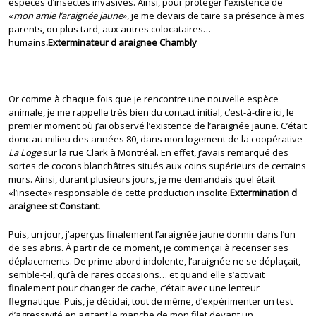
espèces d’insectes invasives. Ainsi, pour protéger l’existence de
«
mon amie l’araignée jaune
», je me devais de taire sa présence à mes
parents, ou plus tard, aux autres colocataires…
humains
.Exterminateur d araignee Chambly
Or comme à chaque fois que je rencontre une nouvelle espèce
animale, je me rappelle très bien du contact initial, c’est-à-dire ici, le
premier moment où j’ai observé l’existence de l’araignée jaune. C’était
donc au milieu des années 80, dans mon logement de la coopérative
La Loge
sur la rue Clark à Montréal. En effet, j’avais remarqué des
sortes de cocons blanchâtres situés aux coins supérieurs de certains
murs. Ainsi, durant plusieurs jours, je me demandais quel était
«l’insecte» responsable de cette production insolite.
Extermination d
araignee st Constant.
Puis, un jour, j’aperçus finalement l’araignée jaune dormir dans l’un
de ses abris. À partir de ce moment, je commençai à recenser ses
déplacements. De prime abord indolente, l’araignée ne se déplaçait,
semble-t-il, qu’à de rares occasions… et quand elle s’activait
finalement pour changer de cache, c’était avec une lenteur
flegmatique. Puis, je décidai, tout de même, d’expérimenter un test
d’agressivité en agitant le manche de mon filet devant un