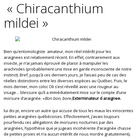
« Chiracanthium
mildei »
Bien qu’entomologiste amateur, mon réel intérêt pour les
araignees est relativement récent. En effet, contrairement aux
insecte, je n’ai jamais éprouvé de plaisir à manipuler les
arachnides (probablement une mise en garde inconsciente de notre
instinct). Bref, jusqu’à ces derniers jours, je faisais peu de cas des
réelles distinctions entre les diverses espèces au Québec. Puis, le
mois dernier, mon coloc Oli s’est réveillé avec une rougeur au
visage… blessure qu’il a immédiatement mise sur le compte d’une
morsure d’araignée. «
Bon bon, bon
»,
Exterminateur d araignee.
lui dis-je, encore un autre qui accuse de tous les maux les innocentes
petites araignées québécoises. Effectivement, j’avais toujours
pourfendu ces allégations de morsures nocturnes par des
araignées, hypothèse que je jugeais incohérente (l’araignée chasse
de petites proies et n’a aucun intérêt de nous mordre gratuitement),