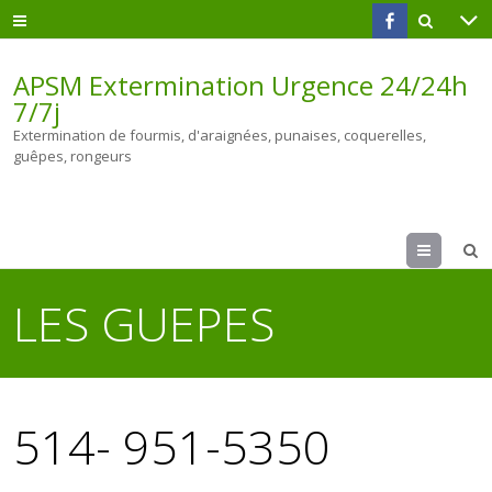
APSM Extermination Urgence 24/24h
7/7j
Extermination de fourmis, d'araignées, punaises, coquerelles,
guêpes, rongeurs
Menu
LES GUEPES
514- 951-5350