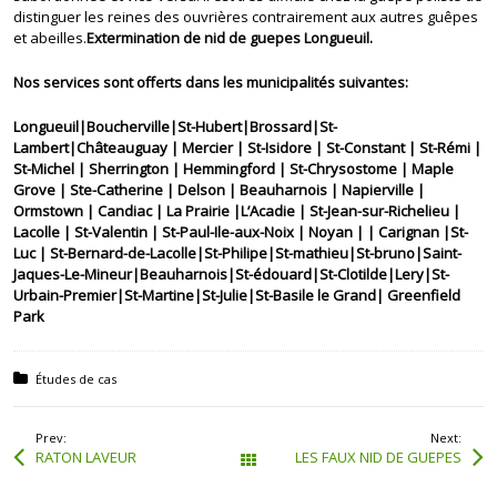
distinguer les reines des ouvrières contrairement aux autres guêpes
et abeilles.
Extermination de nid de guepes Longueuil.
Nos services sont offerts dans les municipalités suivantes:
Longueuil|Boucherville|St-Hubert|Brossard|St-
Lambert|Châteauguay | Mercier | St-Isidore | St-Constant | St-Rémi |
St-Michel | Sherrington | Hemmingford | St-Chrysostome | Maple
Grove | Ste-Catherine | Delson | Beauharnois | Napierville |
Ormstown | Candiac | La Prairie |L’Acadie | St-Jean-sur-Richelieu |
Lacolle | St-Valentin | St-Paul-Ile-aux-Noix | Noyan | | Carignan |St-
Luc | St-Bernard-de-Lacolle|St-Philipe|St-mathieu|St-bruno|Saint-
Jaques-Le-Mineur|Beauharnois|St-édouard|St-Clotilde|Lery|St-
Urbain-Premier|St-Martine|St-Julie|St-Basile le Grand| Greenfield
Park
Posted in:
Études de cas
Prev:
Next:
RATON LAVEUR
LES FAUX NID DE GUEPES
Tous les articles