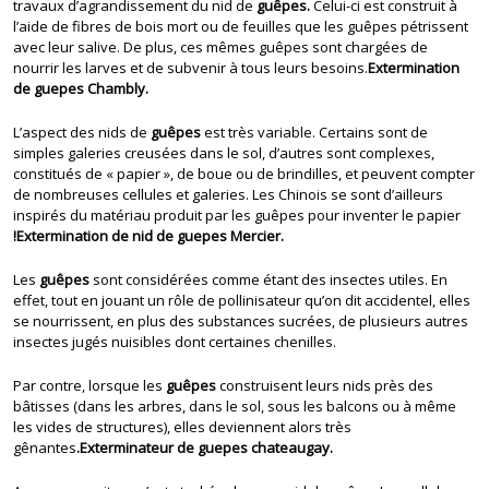
travaux d’agrandissement du nid de
guêpes.
Celui-ci est construit à
l’aide de fibres de bois mort ou de feuilles que les guêpes pétrissent
avec leur salive. De plus, ces mêmes guêpes sont chargées de
nourrir les larves et de subvenir à tous leurs besoins.
Extermination
de guepes Chambly.
L’aspect des nids de
guêpes
est très variable. Certains sont de
simples galeries creusées dans le sol, d’autres sont complexes,
constitués de « papier », de boue ou de brindilles, et peuvent compter
de nombreuses cellules et galeries. Les Chinois se sont d’ailleurs
inspirés du matériau produit par les guêpes pour inventer le papier
!Extermination de nid de guepes Mercier.
Les
guêpes
sont considérées comme étant des insectes utiles. En
effet, tout en jouant un rôle de pollinisateur qu’on dit accidentel, elles
se nourrissent, en plus des substances sucrées, de plusieurs autres
insectes jugés nuisibles dont certaines chenilles.
Par contre, lorsque les
guêpes
construisent leurs nids près des
bâtisses (dans les arbres, dans le sol, sous les balcons ou à même
les vides de structures), elles deviennent alors très
gênantes
.Exterminateur de guepes chateaugay.