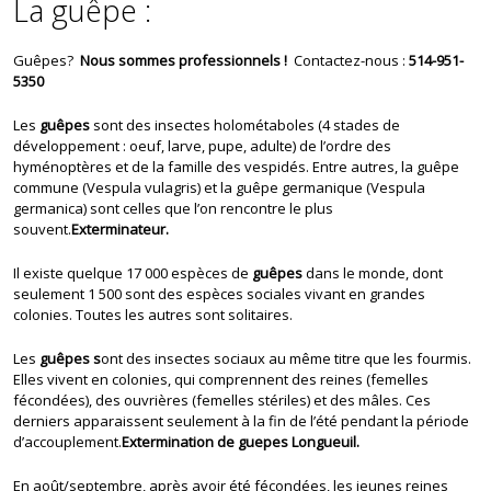
La guêpe :
Guêpes?
Nous sommes professionnels !
Contactez-nous :
514-951-
5350
Les
guêpes
sont des insectes holométaboles (4 stades de
développement : oeuf, larve, pupe, adulte) de l’ordre des
hyménoptères et de la famille des vespidés. Entre autres, la guêpe
commune (Vespula vulagris) et la guêpe germanique (Vespula
germanica) sont celles que l’on rencontre le plus
souvent.
Exterminateur.
Il existe quelque 17 000 espèces de
guêpes
dans le monde, dont
seulement 1 500 sont des espèces sociales vivant en grandes
colonies. Toutes les autres sont solitaires.
Les
guêpes s
ont des insectes sociaux au même titre que les fourmis.
Elles vivent en colonies, qui comprennent des reines (femelles
fécondées), des ouvrières (femelles stériles) et des mâles. Ces
derniers apparaissent seulement à la fin de l’été pendant la période
d’accouplement.
Extermination de guepes Longueuil.
En août/septembre, après avoir été fécondées, les jeunes reines