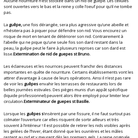
Aucune nourriture n’est stockée dans un nid de guêpe. Les cellules
sont ouvertes vers le bas et la reine y colle l’oeuf pour qu’il ne tombe
pas.
La
guêpe,
une fois dérangée, sera plus agressive qu’une abeille et
n’hésitera pas à piquer pour défendre son nid. Vous encourez un
risque de mort en tenant de détériorer son nid. Contrairement à
l’abeille qui ne pique qu’une seule fois son dard restant dans la
peau, la guêpe peut le faire à plusieurs reprises car son dard est
lisse.
Extermination de nid de guepes st Bruno.
Les éclaireuses et les nourrices peuvent franchir des distances
importantes en quête de nourriture. Certains établissements vont les
attirer d’avantage à cause de leurs opérations. Ainsi il n’est pas rare
de voir les
guêpes
envahir les terrasses de restaurants lors de
belles journées estivales. Des pièges munis d’un appât spécifique
(liquide professionnel) peuvent alors être employé pour limiter leur
circulation.
Exterminateur de guepes st Basille.
Lorsque les
guêpes s
‘insèrent par une fissure, il ne faut surtout pas
colmater l’ouverture car elles risquent de sortir ailleurs et très
souvent à l’intérieur ! Il est possible de retirer les nids visibles après
les gelées de l’hiver, étant donné que les ouvrières et les mâles
restent au nid et y meurent dès les premiers gels. La reine originale