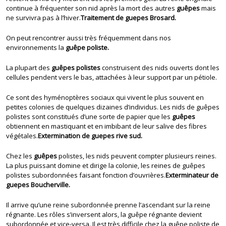
continue à fréquenter son nid après la mort des autres
guêpes
mais
ne survivra pas à l’hiver.
Traitement de guepes Brosard.
On peut rencontrer aussi très fréquemment dans nos
environnements la
guêpe poliste.
La plupart des
guêpes polistes
construisent des nids ouverts dont les
cellules pendent vers le bas, attachées à leur support par un pétiole.
Ce sont des hyménoptères sociaux qui vivent le plus souvent en
petites colonies de quelques dizaines d’individus. Les nids de guêpes
polistes sont constitués d’une sorte de papier que les
guêpes
obtiennent en mastiquant et en imbibant de leur salive des fibres
végétales.
Extermination de guepes rive sud.
Chez les
guêpes
polistes, les nids peuvent compter plusieurs reines.
La plus puissant domine et dirige la colonie, les reines de guêpes
polistes subordonnées faisant fonction d’ouvrières.
Exterminateur de
guepes Boucherville.
Il arrive qu’une reine subordonnée prenne l’ascendant sur la reine
régnante. Les rôles s’inversent alors, la guêpe régnante devient
subordonnée et vice-versa. Il est très difficile chez la guêpe poliste de